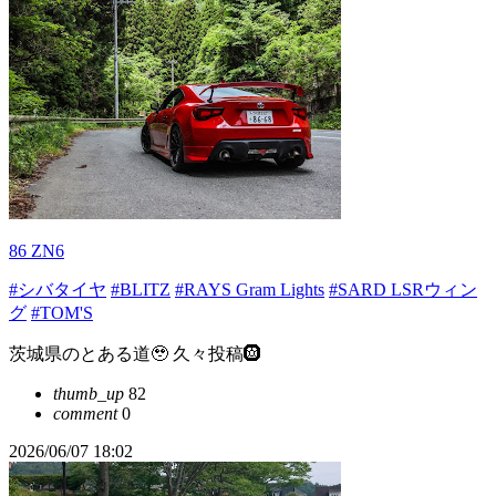
86 ZN6
#シバタイヤ
#BLITZ
#RAYS Gram Lights
#SARD LSRウィン
グ
#TOM'S
茨城県のとある道🥹 久々投稿🛞
thumb_up
82
comment
0
2026/06/07 18:02