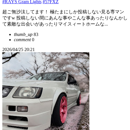
#RAYS Gram Lights
#57FXZ
超ご無沙汰してます！ 極たまにしか投稿しない見る専マン
ですw 投稿しない間にあんな事やこんな事あったりなんかし
て素敵な出会いがあったりマイスィートホームな...
thumb_up
83
comment
0
2026/04/25 20:21