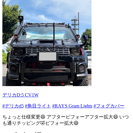
デリカD:5 CV1W
#デリカd5
#角目ライト
#RAYS Gram Lights
#フォグカバー
ちょっと仕様変更😄 アフタービフォーアフター拡大😄 いつ
も通りチッピング🤣ビフォー拡大😄