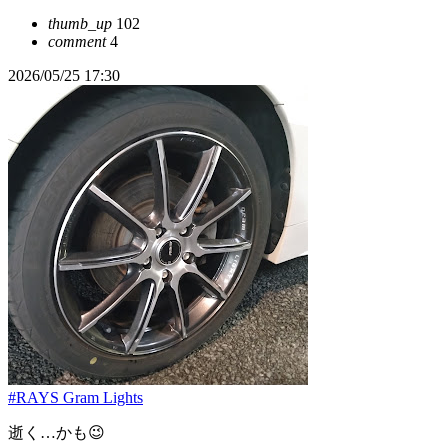
thumb_up
102
comment
4
2026/05/25 17:30
#RAYS Gram Lights
逝く…かも😉