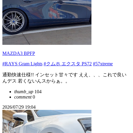
MAZDA3 BPFP
#RAYS Gram Lights
#クムホ エクスタ PS72
#57xtreme
通勤快速仕様!! インセット甘々です ええ、、、これで良い
んデス 若くないんスからぁ。。
thumb_up
104
comment
0
2026/07/29 19:04