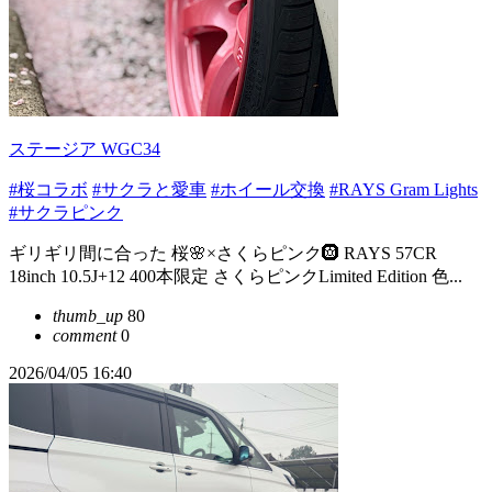
ステージア WGC34
#桜コラボ
#サクラと愛車
#ホイール交換
#RAYS Gram Lights
#サクラピンク
ギリギリ間に合った 桜🌸×さくらピンク🛞 RAYS 57CR
18inch 10.5J+12 400本限定 さくらピンクLimited Edition 色...
thumb_up
80
comment
0
2026/04/05 16:40