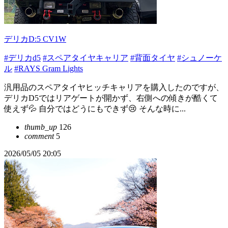
デリカD:5 CV1W
#デリカd5
#スペアタイヤキャリア
#背面タイヤ
#シュノーケ
ル
#RAYS Gram Lights
汎用品のスペアタイヤヒッチキャリアを購入したのですが、
デリカD5ではリアゲートが開かず、右側への傾きが酷くて
使えず💦 自分ではどうにもできず😢 そんな時に...
thumb_up
126
comment
5
2026/05/05 20:05