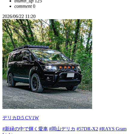
thumb_up
125
comment
0
2026/06/22 11:20
デリカD:5 CV1W
#新緑の中で輝く愛車
#岡山デリカ
#57DR-X2
#RAYS Gram