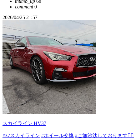
thumb_up
68
comment
0
2026/04/25 21:57
スカイライン HV37
#37スカイライン
#ホイール交換
#ご無沙汰しております🙇‍♂️