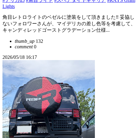
#デリカd5
#角目ライト
#スペアタイヤキャリア
#RAYS Gram
Lights
角目レトロライトのベゼルに塗装をして頂きました‼️ 妥協し
ないフォロワーさんが、マイデリカの差し色等を考慮して、
キャンディレッドゴーストグラデーション仕様...
thumb_up
132
comment
0
2026/05/18 16:17