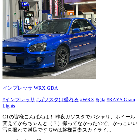
インプレッサ WRX GDA
#インプレッサ
#ガソスタは盛れる
#WRX
#gda
#RAYS Gram
Lights
CTの皆様こんばんは！ 昨夜ガソスタでパシャリ、ホイール
変えてからちゃんと（？）撮ってなかったので、かっこいい
写真撮れて満足です GWは磐梯吾妻スカイライ...