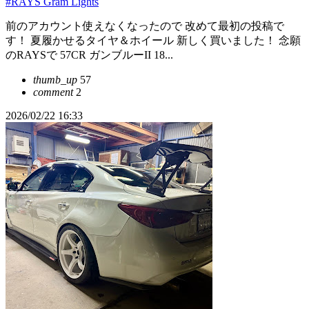
#RAYS Gram Lights
前のアカウント使えなくなったので 改めて最初の投稿で
す！ 夏履かせるタイヤ＆ホイール 新しく買いました！ 念願
のRAYSで 57CR ガンブルーII 18...
thumb_up
57
comment
2
2026/02/22 16:33