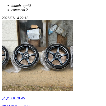
thumb_up
68
comment
2
2026/03/14 22:18
ノア ZRR85W