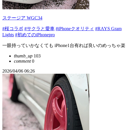
ステージア WGC34
#桜コラボ
#サクラと愛車
#iPhoneクオリティ
#RAYS Gram
Lights
#初めてのiPhonepro
一眼持っていかなくても iPhone1台有れば良いのめっちゃ楽
thumb_up
103
comment
0
2026/04/06 06:26