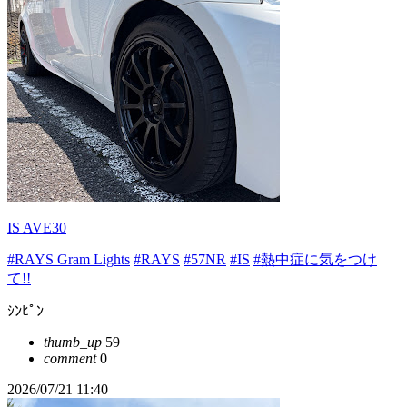
IS AVE30
#RAYS Gram Lights
#RAYS
#57NR
#IS
#熱中症に気をつけ
て!!
ｼﾝﾋﾟﾝ
thumb_up
59
comment
0
2026/07/21 11:40