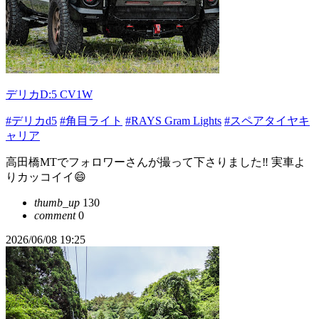
デリカD:5 CV1W
#デリカd5
#角目ライト
#RAYS Gram Lights
#スペアタイヤキ
ャリア
高田橋MTでフォロワーさんが撮って下さりました‼️ 実車よ
りカッコイイ😄
thumb_up
130
comment
0
2026/06/08 19:25