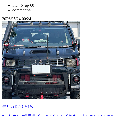
thumb_up
60
comment
4
2026/05/24 00:24
デリカD:5 CV1W