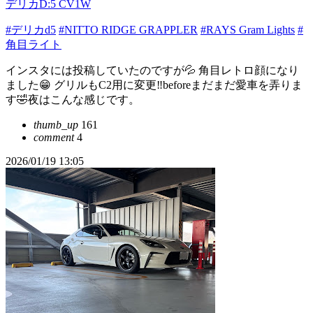
デリカD:5 CV1W
#デリカd5
#NITTO RIDGE GRAPPLER
#RAYS Gram Lights
#
角目ライト
インスタには投稿していたのですが💦 角目レトロ顔になり
ました😁 グリルもC2用に変更‼️beforeまだまだ愛車を弄りま
す🤣夜はこんな感じです。
thumb_up
161
comment
4
2026/01/19 13:05