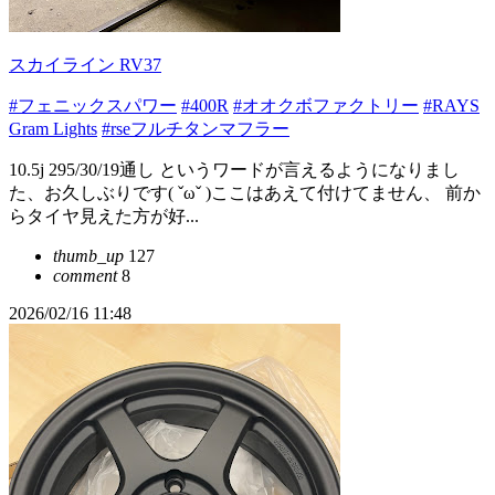
スカイライン RV37
#フェニックスパワー
#400R
#オオクボファクトリー
#RAYS
Gram Lights
#rseフルチタンマフラー
10.5j 295/30/19通し というワードが言えるようになりまし
た、お久しぶりです( ˇωˇ )ここはあえて付けてません、 前か
らタイヤ見えた方が好...
thumb_up
127
comment
8
2026/02/16 11:48