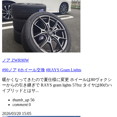
ノア ZWR90W
#90ノア
#ホイール交換
#RAYS Gram Lights
暖かくなってきたので夏仕様に変更 ホイールは80ヴォクシ
ーからの引き継ぎで RAYS gram lights 57fxz タイヤは80のハ
イブリッドとはサ...
thumb_up
56
comment
0
2026/03/20 15:05