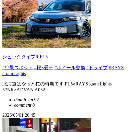
シビックタイプR FL5
#絶景スポット
#桜×愛車
#ホイール交換
#ドライブ
#RAYS
Gram Lights
北海道はやっと桜の時期です FL5×RAYS gram Lights
57NR×ADVAN A052
thumb_up
92
comment
0
2026/05/01 20:45