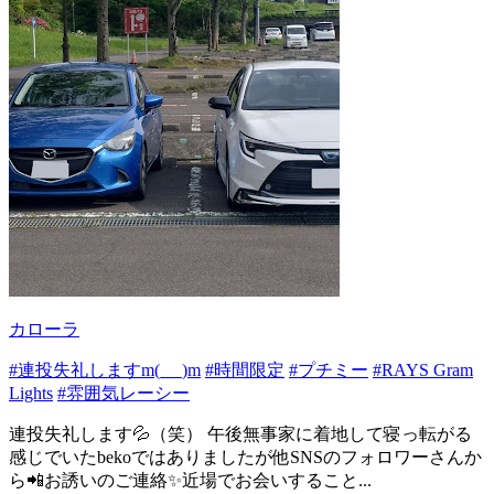
カローラ
#連投失礼しますm(_ _)m
#時間限定
#プチミー
#RAYS Gram
Lights
#雰囲気レーシー
連投失礼します💦（笑） 午後無事家に着地して寝っ転がる
感じでいたbekoではありましたが他SNSのフォロワーさんか
ら📲お誘いのご連絡✨近場でお会いすること...