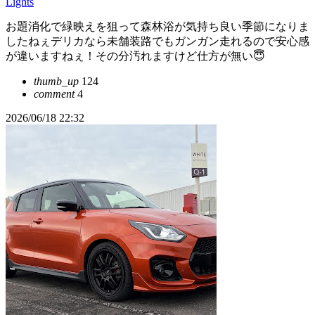
Lights
お題消化で緑映えを狙って森林浴が気持ち良い季節になりま
したねぇデリカなら未舗装路でもガンガン走れるので安心感
が違いますねぇ！その分汚れますけど仕方が無い😇
thumb_up
124
comment
4
2026/06/18 22:32