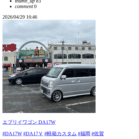
thumb_up
83
comment
0
2026/04/29 16:46
エブリイワゴン DA17W
#DA17W
#DA17Ｖ
#軽箱カスタム
#福岡
#佐賀