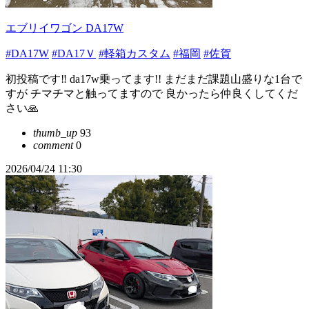
エブリイワゴン DA17W
#DA17W
#DA17Ｖ
#軽箱カスタム
#福岡
#佐賀
初投稿です‼️ da17w乗ってます!! まだまだ課題山盛りな1台で
すが チマチマと触ってますので 良かったら仲良くしてくだ
さい🙏
thumb_up
93
comment
0
2026/04/24 11:30