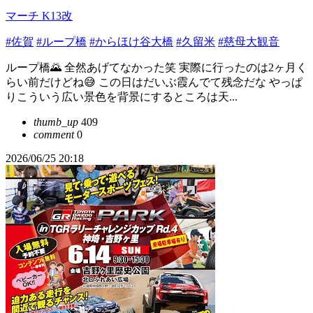
マーチ K13改
#佐賀
#ループ橋
#からほけ谷大橋
#久留米
#慈母大観音
ループ橋🌄 全然あげてなかった笑 実際に行ったのは2ヶ月く
らい前だけどね😅 この日はだいぶ霞んでて残念だな やっぱ
りこういう広い景色を背景にするところは天...
thumb_up
409
comment
0
2026/06/25 20:18