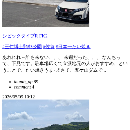
シビックタイプR FK2
#王仁博士顕彰公園
#佐賀
#日本一たい焼き
あれれれ～誰も来ない、、、 来週だった、、、 なんちっ
て、下見です。駐車場広くて立派地元の人がおすすめ、とい
うことで、たい焼きうまっ❗ さて、五ケ山ダムで...
thumb_up
89
comment
4
2026/05/09 10:12