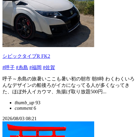
シビックタイプR FK2
#呼子
#糸島
#福岡
#佐賀
呼子～糸島の旅暑いここも暑い初の朝市 朝8時 わくわくいろ
んなデザインの船後ろがイカになってる人が多くなってき
た、ほぼ外人イカウマ、魚揚げ取り放題500円...
thumb_up
93
comment
6
2026/08/03 08:21