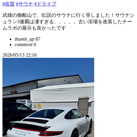
#佐賀
#サウナ
#ドライブ
武雄の御船山で、伝説のサウナに行く等しました！サウナシ
ュラン3連覇は凄すぎる、、。。。古い浴場を改装したチー
ムラボの展示も良かったです
thumb_up
87
comment
0
2026/05/13 22:16