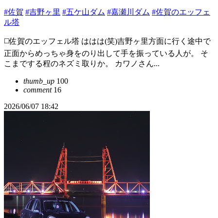
#佐賀
#吉野ヶ里
#五ケ山ダム
#嘉瀬川ダム
#佐賀のエッフェ
ル塔
◻️佐賀のエッフェル塔 ははは(笑)吉野ヶ里方面に行く途中で
正面からめっちゃ身をのり出して手を振っている人が。 そ
こまでする程のネズミ取りか。 カワノさん...
thumb_up
100
comment
16
2026/06/07 18:42