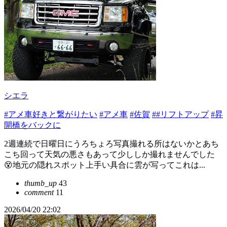
シエラ
#アメ車好きと繋がりたい
#アメ車
#佐賀
##リフトアップ
#昇
開橋をバックに
2週連続で日曜日にうろちょろ写真撮れる所はないかとあち
こち回って天気の悪さもあって少ししか撮れませんでした
😵地元の隠れスポット上手い具合に雲が写ってこれは...
thumb_up
43
comment
11
2026/04/20 22:02