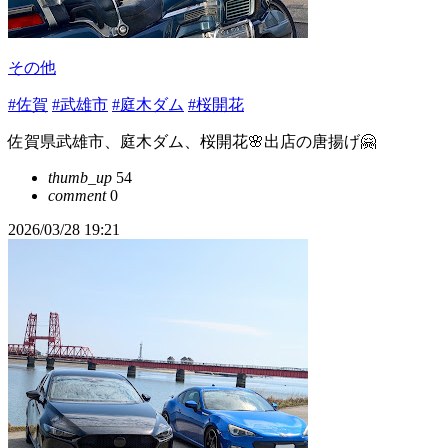
その他
#佐賀
#武雄市
#庭木ダム
#桜開花
佐賀県武雄市、庭木ダム、桜開花🌸出店の唐揚げ🤗
thumb_up
54
comment
0
2026/03/28 19:21