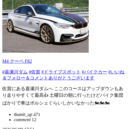
M4 クーペ F82
#嘉瀬川ダム
#佐賀
#ドライブスポット
#パイクカー
#いいね
＆フォロー＆コメントありがとうございます
佐賀にある嘉瀬川ダムへ ここのコースはアップダウンもあ
り走りやすくて最高👍 土曜日の朝に行ったけどバイク集団
ばかりで車はポルシェぐらいしかいなかった🏍️🏍️🏍️
thumb_up
471
comment
12