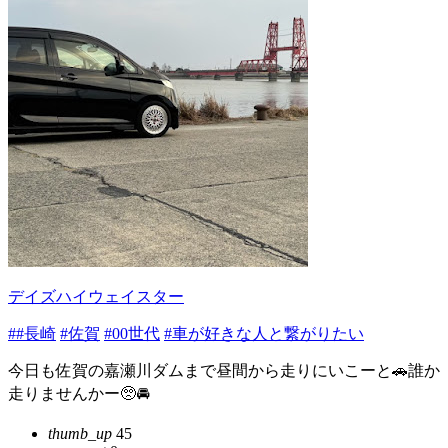
デイズハイウェイスター
##長崎
#佐賀
#00世代
#車が好きな人と繋がりたい
今日も佐賀の嘉瀬川ダムまで昼間から走りにいこーと🚗誰か
走りませんかー🥺🚘
thumb_up
45