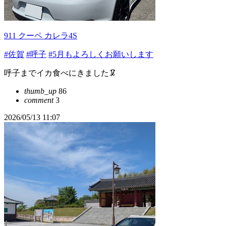
911 クーペ カレラ4S
#佐賀
#呼子
#5月もよろしくお願いします
呼子までイカ食べにきました🦑
thumb_up
86
comment
3
2026/05/13 11:07