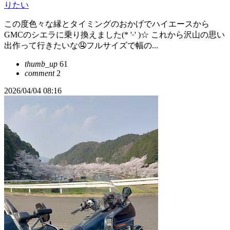
りたい
この度色々な縁とタイミングのおかげでハイエースから
GMCのシエラに乗り換えました(* 'ᵕ' )☆ これから沢山の思い
出作って行きたいな🤤フルサイズで幅の...
thumb_up
61
comment
2
2026/04/04 08:16