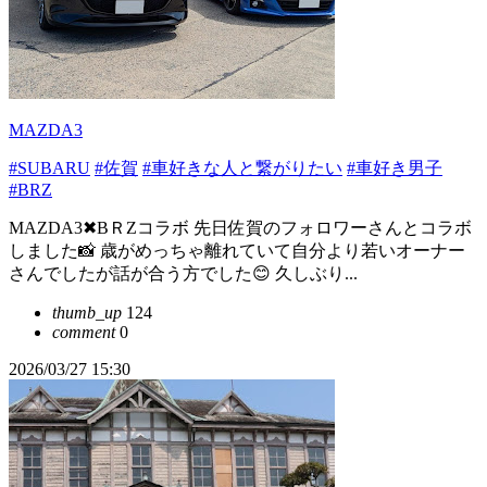
MAZDA3
#SUBARU
#佐賀
#車好きな人と繋がりたい
#車好き男子
#BRZ
MAZDA3✖BＲZコラボ 先日佐賀のフォロワーさんとコラボ
しました📸 歳がめっちゃ離れていて自分より若いオーナー
さんでしたが話が合う方でした😊 久しぶり...
thumb_up
124
comment
0
2026/03/27 15:30