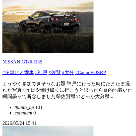
NISSAN GT-R R35
#夕焼けと愛車
#神戸
#佐賀
#大分
#CanonEOSRP
ようやく参加できそうなお題 神戸に行った時にたまたま撮
れた写真↑ 昨日夕焼け撮りに行こうと思ったら目的地着いた
瞬間曇って断念しました😩佐賀県のどっか大分県...
thumb_up
101
comment
0
2026/05/24 15:41