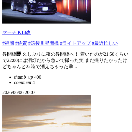
マーチ K13改
#福岡
#佐賀
#筑後川昇開橋
#ライトアップ
#最近忙しい
昇開橋🌉 久しぶりに夜の昇開橋へ！ 着いたのが21:50くらい
で22:00には消灯だから急いで撮った笑 まだ撮りたかったけ
どちゃんと22時で消えちゃった😅...
thumb_up
400
comment
4
2026/06/06 20:07