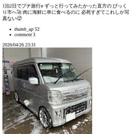
1泊2日でプチ旅行✊ ずっと行ってみたかった直方の びっく
り市へ🚀 肉に海鮮に串に食べるのに 必死すぎてこれしか写
真ない🥵
thumb_up
52
comment
3
2026/04/26 23:31