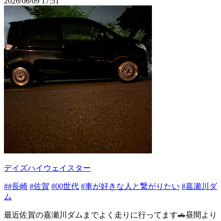
2026/06/09 17:51
デイズハイウェイスター
##長崎
#佐賀
#00世代
#車が好きな人と繋がりたい
#嘉瀬川ダ
ム
最近佐賀の嘉瀬川ダムまでよく走りに行ってます🚗昼間より