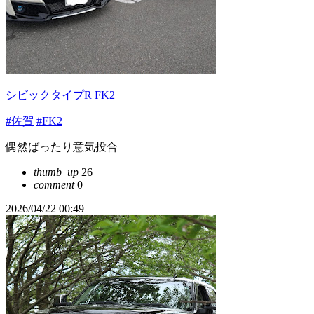
シビックタイプR FK2
#佐賀
#FK2
偶然ばったり意気投合
thumb_up
26
comment
0
2026/04/22 00:49