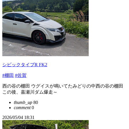
シビックタイプR FK2
#棚田
#佐賀
西の谷の棚田 ウグイスが鳴いてたみどりの中西の谷の棚田
この後、嘉瀬川ダム爆走～
thumb_up
80
comment
0
2026/05/04 18:31