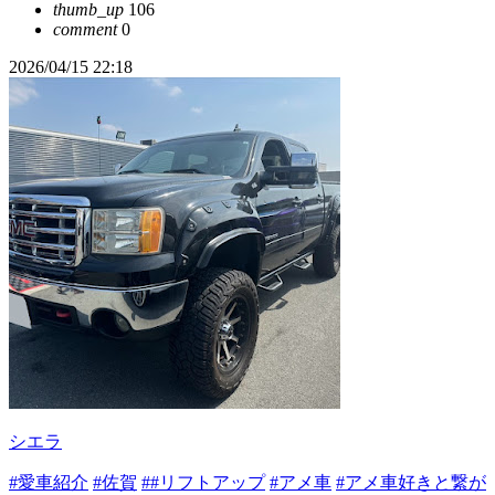
thumb_up
106
comment
0
2026/04/15 22:18
シエラ
#愛車紹介
#佐賀
##リフトアップ
#アメ車
#アメ車好きと繋が