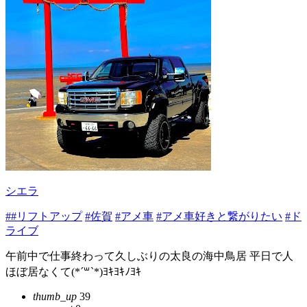
シエラ
##リフトアップ
#佐賀
#アメ車
#アメ車好きと繋がりたい
#ド
ライブ
午前中で仕事終わって久しぶりの太良の海中鳥居 平日で人
ほぼ居なくて(*´꒳`*)ﾖｷﾖｷﾉﾖｷ
thumb_up
39