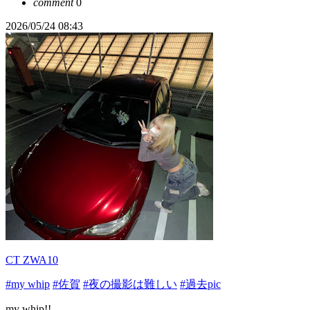
comment
0
2026/05/24 08:43
CT ZWA10
#my whip
#佐賀
#夜の撮影は難しい
#過去pic
my whip!!