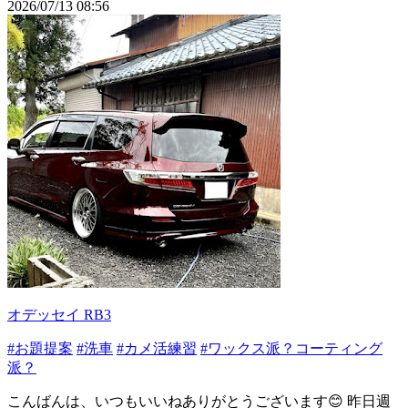
2026/07/13 08:56
オデッセイ RB3
#お題提案
#洗車
#カメ活練習
#ワックス派？コーティング
派？
こんばんは、いつもいいねありがとうございます😊 昨日週