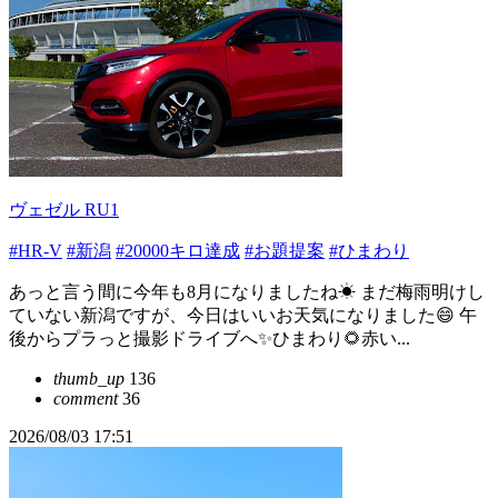
ヴェゼル RU1
#HR-V
#新潟
#20000キロ達成
#お題提案
#ひまわり
あっと言う間に今年も8月になりましたね☀ まだ梅雨明けし
ていない新潟ですが、今日はいいお天気になりました😄 午
後からプラっと撮影ドライブへ✨ひまわり🌻赤い...
thumb_up
136
comment
36
2026/08/03 17:51