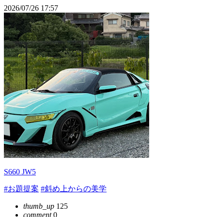
2026/07/26 17:57
S660 JW5
#お題提案
#斜め上からの美学
thumb_up
125
comment
0