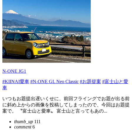
N-ONE JG1
#KIINAI愛車
#N-ONE GL Neo Classic
#お題提案
#富士山と愛
車
いつもお題提出遅いくせに、前回フライングでお題が出る前
に斜め上からの画像を投稿してしまったので、今回はお題提
案で。 〝富士山と愛車〟 富士山と言ってもあの...
thumb_up
111
comment
6