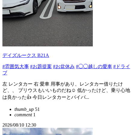
デイズルークス B21A
#雰囲気大事
#お題提案
#お盆休み
#◯◯越しの愛車
#ドライ
ブ
左 レンタカー 右 愛車 用事があり、レンタカー借りたけ
ど、、 プリウスもいいものだね☺️ 低かったけど、乗り心地
は良かった︎︎👍 今日レンタカーとバイバ...
thumb_up
51
comment
1
2026/08/10 12:30