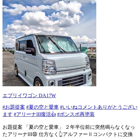
エブリイワゴン DA17W
#お題提案
#夏の空と愛車
#いいねコメントありがとうござい
ます
#アリーナIII復活👍
#ボンスポ再塗装
お題提案 「夏の空と愛車」 ２年半位前に突然鳴らなくなっ
たアリーナIII😧 仕方なく👆アルファーⅡコンパクトに交換