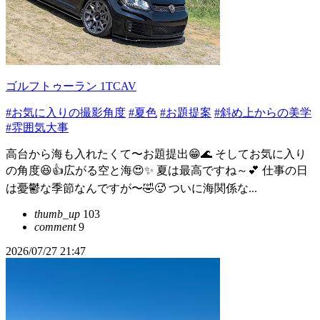
ゴルフトゥーラン 1TCAV
#お気に入りの撮影角度
#夏色
#お題提案
#斜め上からの美学
#雰囲気大事
高台から海も入れたくて〜お題提出😁🌊 そしてお気に入り
の角度😆👍広がる空と海😍✨ 夏は最高ですね～💕 仕事の日
は憂鬱な季節なんですが〜🤣🥵 ついに海関係な...
thumb_up
103
comment
9
2026/07/27 21:47