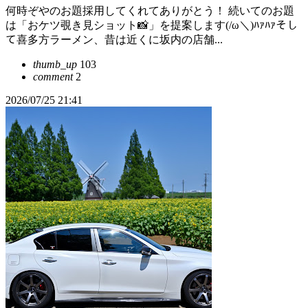
何時ぞやのお題採用してくれてありがとう！ 続いてのお題
は「おケツ覗き見ショット📸」を提案します(/ω＼)ﾊｧﾊｧそし
て喜多方ラーメン、昔は近くに坂内の店舗...
thumb_up
103
comment
2
2026/07/25 21:41