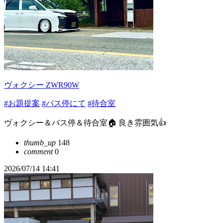
ヴォクシー ZWR90W
#お題提案
#バス停にて
#待合室
ヴォクシー＆バス停＆待合室🏠 良き雰囲気👍
thumb_up
148
comment
0
2026/07/14 14:41