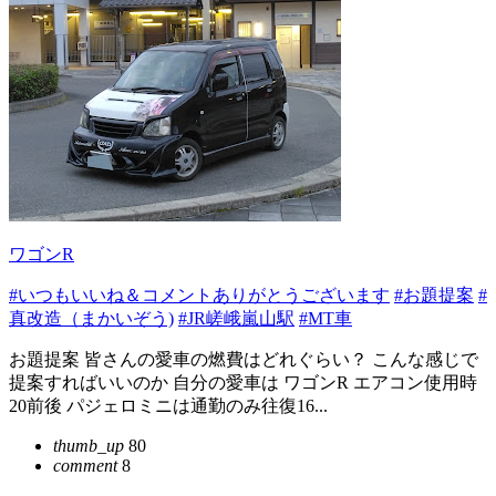
ワゴンR
#いつもいいね＆コメントありがとうございます
#お題提案
#
真改造（まかいぞう)
#JR嵯峨嵐山駅
#MT車
お題提案 皆さんの愛車の燃費はどれぐらい？ こんな感じで
提案すればいいのか 自分の愛車は ワゴンR エアコン使用時
20前後 パジェロミニは通勤のみ往復16...
thumb_up
80
comment
8