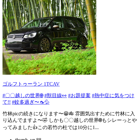
ゴルフトゥーラン 1TCAV
#〇〇越しの世界🌐
#獣目線👀
#お題提案
#熱中症に気をつけ
て!!
#蚊多過ぎ〜🦟💦
竹林picの続きになります〜😁🎋 雰囲気出すために竹林に入
り込んでますよ〜🤣 しかも〇〇越しの世界🌐もシレーっとや
ってみました👍この若竹の杜では10分に1...
thumb_up
88