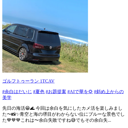
ゴルフトゥーラン 1TCAV
#余白はだいじ
#夏色
#お題提案
#AIで華を🌻
#斜め上からの
美学
先日の海活😁🌊 今回は余白を気にしたカメ活を楽しみまし
た〜📸✨青空と海の堺目がわからない位にブルーな景色でし
た💙💙💙これは〜余白失敗ですね😅でもその余白失...