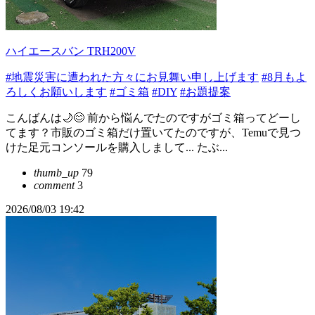
ハイエースバン TRH200V
#地震災害に遭われた方々にお見舞い申し上げます
#8月もよ
ろしくお願いします
#ゴミ箱
#DIY
#お題提案
こんばんは🌙😊 前から悩んでたのですがゴミ箱ってどーし
てます？市販のゴミ箱だけ置いてたのですが、Temuで見つ
けた足元コンソールを購入しまして... たぶ...
thumb_up
79
comment
3
2026/08/03 19:42