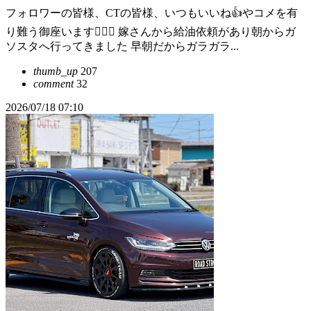
フォロワーの皆様、CTの皆様、いつもいいね👍やコメを有
り難う御座います🙇🏻‍♂ 嫁さんから給油依頼があり朝からガ
ソスタへ行ってきました 早朝だからガラガラ...
thumb_up
207
comment
32
2026/07/18 07:10