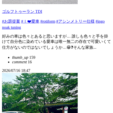
ゴルフトゥーラン TDI
#お題提案
#Ｉ❤️愛車
#rotiform
#アシンメトリー仕様
#ingo
noak tuning
好みの車は色々とあると思いますが… 誰しも色々と手を掛
けて自分色に染めている愛車は唯一無二の存在で可愛いくて
仕方がないのではないでしょうか…😁❓そんな家族...
thumb_up
159
comment
16
2026/07/16 18:47