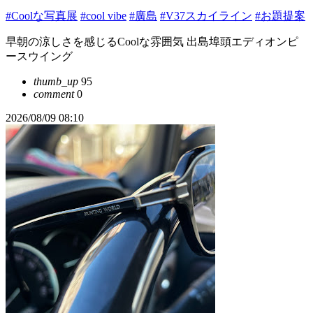
#Coolな写真展
#cool vibe
#廣島
#V37スカイライン
#お題提案
早朝の涼しさを感じるCoolな雰囲気 出島埠頭エディオンピ
ースウイング
thumb_up
95
comment
0
2026/08/09 08:10