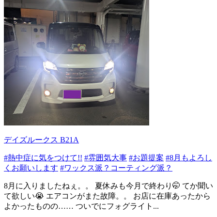
デイズルークス B21A
#熱中症に気をつけて!!
#雰囲気大事
#お題提案
#8月もよろし
くお願いします
#ワックス派？コーティング派？
8月に入りましたねぇ。。 夏休みも今月で終わり🤭 てか聞い
て欲しい😭 エアコンがまた故障。。 お店に在庫あったから
よかったものの…… ついでにフォグライト...