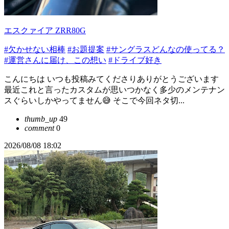
エスクァイア ZRR80G
#欠かせない相棒
#お題提案
#サングラスどんなの使ってる？
#運営さんに届け、この想い
#ドライブ好き
こんにちは いつも投稿みてくださりありがとうございます
最近これと言ったカスタムが思いつかなく多少のメンテナン
スぐらいしかやってません😅 そこで今回ネタ切...
thumb_up
49
comment
0
2026/08/08 18:02