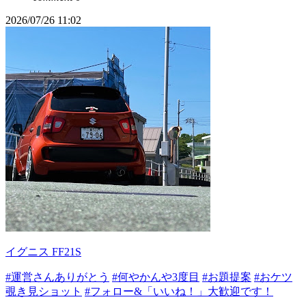
2026/07/26 11:02
イグニス FF21S
#運営さんありがとう
#何やかんや3度目
#お題提案
#おケツ
覗き見ショット
#フォロー&「いいね！」大歓迎です！