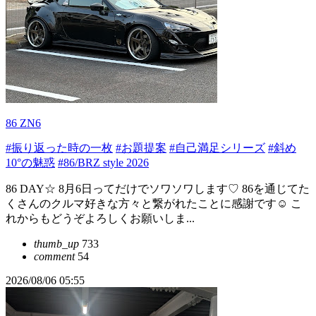
86 ZN6
#振り返った時の一枚
#お題提案
#自己満足シリーズ
#斜め
10°の魅惑
#86/BRZ style 2026
86 DAY☆ 8月6日ってだけでソワソワします♡ 86を通じてた
くさんのクルマ好きな方々と繋がれたことに感謝です☺️ こ
れからもどうぞよろしくお願いしま...
thumb_up
733
comment
54
2026/08/06 05:55