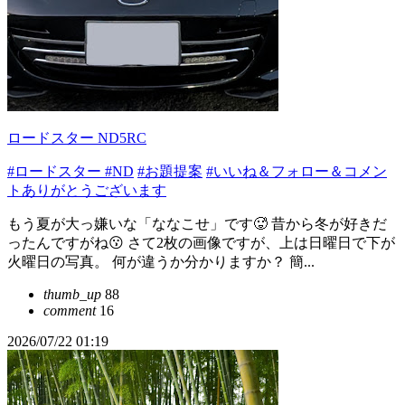
ロードスター ND5RC
#ロードスター
#ND
#お題提案
#いいね＆フォロー＆コメン
トありがとうございます
もう夏が大っ嫌いな「ななこせ」です🥵 昔から冬が好きだ
ったんですがね😗 さて2枚の画像ですが、上は日曜日で下が
火曜日の写真。 何が違うか分かりますか？ 簡...
thumb_up
88
comment
16
2026/07/22 01:19