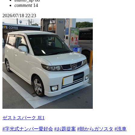
comment
14
2026/07/18 22:23
ゼストスパーク JE1
#字光式ナンバー愛好会
#お題提案
#朝からガソスタ
#洗車