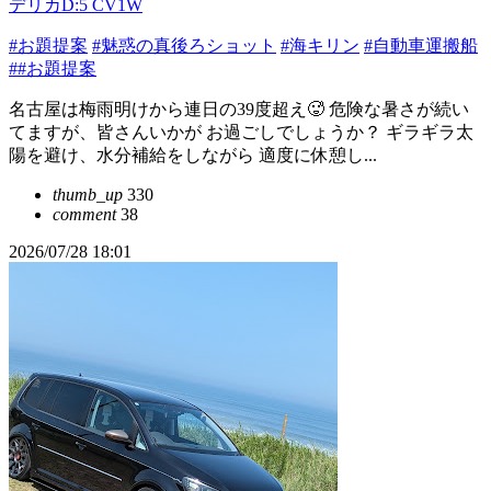
デリカD:5 CV1W
#お題提案
#魅惑の真後ろショット
#海キリン
#自動車運搬船
##お題提案
名古屋は梅雨明けから連日の39度超え🥵 危険な暑さが続い
てますが、皆さんいかが お過ごしでしょうか？ ギラギラ太
陽を避け、水分補給をしながら 適度に休憩し...
thumb_up
330
comment
38
2026/07/28 18:01