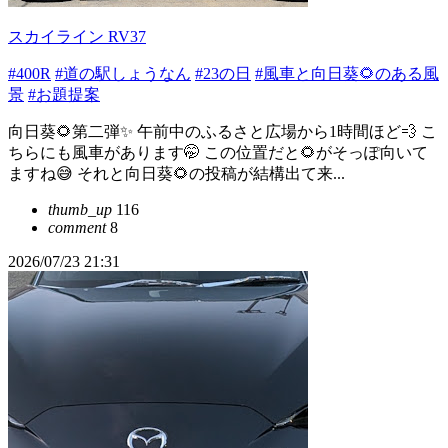
スカイライン RV37
#400R
#道の駅しょうなん
#23の日
#風車と向日葵🌻のある風
景
#お題提案
向日葵🌻第二弾✨ 午前中のふるさと広場から1時間ほど💨 こ
ちらにも風車があります🤭 この位置だと🌻がそっぽ向いて
ますね😅 それと向日葵🌻の投稿が結構出て来...
thumb_up
116
comment
8
2026/07/23 21:31