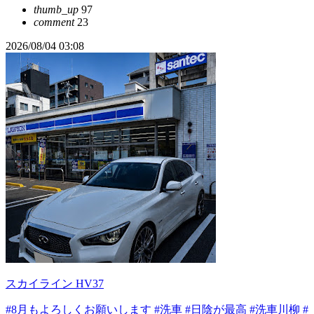
thumb_up
97
comment
23
2026/08/04 03:08
スカイライン HV37
#8月もよろしくお願いします
#洗車
#日陰が最高
#洗車川柳
#