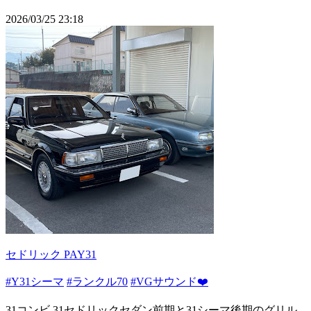
2026/03/25 23:18
セドリック PAY31
#Y31シーマ
#ランクル70
#VGサウンド❤️
31コンビ 31セドリックセダン前期と31シーマ後期のグリル