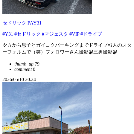
セドリック PAY31
#Y31
#セドリック
#マジェスタ
#VIP
#ドライブ
夕方から息子とガイコクパーキングまでドライブ💨人のスタ
ーフォルムで（笑）フォロワーさん撮影📹三男撮影📹
thumb_up
79
comment
0
2026/05/10 20:24