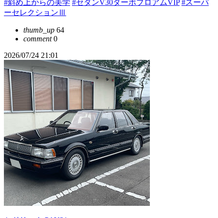
#斜め上からの美学
#セダンV30ターボブロアムVIP
#スーパ
ーセレクションⅢ
thumb_up
64
comment
0
2026/07/24 21:01