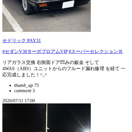
セドリック PAY31
#セダンV30ターボブロアムVIP
#スーパーセレクションⅢ
リアガラス交換 右側面ドア凹みの鈑金 そして
4WAS（ABS）ユニットからのフルード漏れ修理 を経て 一
応完成しました！^_^
thumb_up
75
comment
3
2026/07/11 17:00