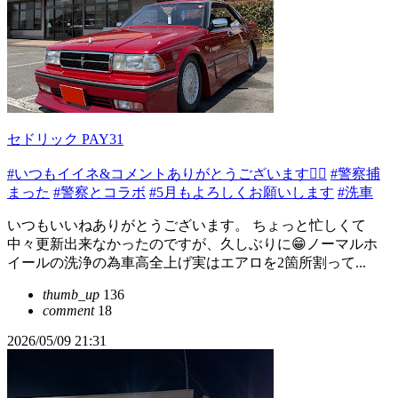
セドリック PAY31
#いつもイイネ&コメントありがとうございます🙇‍♂️
#警察捕
まった
#警察とコラボ
#5月もよろしくお願いします
#洗車
いつもいいねありがとうございます。 ちょっと忙しくて
中々更新出来なかったのですが、久しぶりに😁ノーマルホ
イールの洗浄の為車高全上げ実はエアロを2箇所割って...
thumb_up
136
comment
18
2026/05/09 21:31