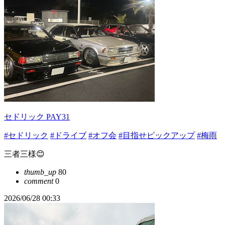
セドリック PAY31
#セドリック
#ドライブ
#オフ会
#目指せピックアップ
#梅雨
三者三様😊
thumb_up
80
comment
0
2026/06/28 00:33