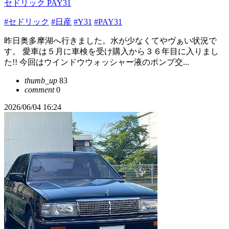
セドリック PAY31
#セドリック
#日産
#Y31
#PAY31
昨日奥多摩湖へ行きました。水が少なくてやヴぁい状況で
す。 愛車は５月に車検を受け購入から３６年目に入りまし
た!! 今回はウインドウウォッシャー液のポンプ交...
thumb_up
83
comment
0
2026/06/04 16:24