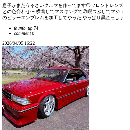
息子がまたうるさいクルマを作ってます😑フロントレンズ
との色合わせ〜 横着してマスキングで😛暇つぶしでマジェ
のピラーエンブレムを加工してやった やっぱり黒金っしょ
thumb_up
74
comment
0
2026/04/05 16:22