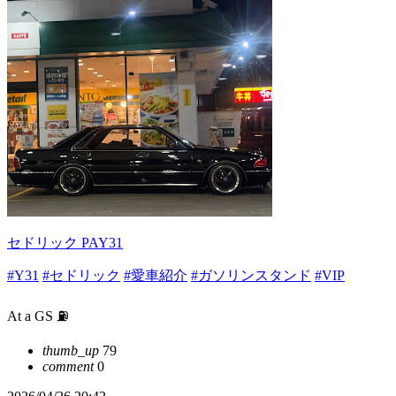
セドリック PAY31
#Y31
#セドリック
#愛車紹介
#ガソリンスタンド
#VIP
At a GS ⛽️
thumb_up
79
comment
0