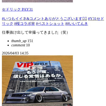
セドリック PAY31
#いつもイイネ&コメントありがとうございます🙇‍♂️
#Y31セド
リック
#桜コラボ🌸
#ベストショット
##いいてんき
仕事抜け出して🌸撮ってきました（笑）
thumb_up
151
comment
10
2026/04/03 14:35