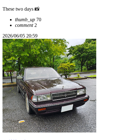
These two days 📸
thumb_up
70
comment
2
2026/06/05 20:59