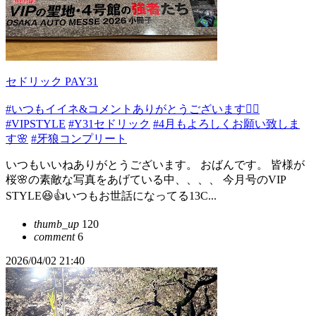
セドリック PAY31
#いつもイイネ&コメントありがとうございます🙇‍♂️
#VIPSTYLE
#Y31セドリック
#4月もよろしくお願い致しま
す🌸
#牙狼コンプリート
いつもいいねありがとうございます。 おばんです。 皆様が
桜🌸の素敵な写真をあげている中、、、、 今月号のVIP
STYLE😆👍いつもお世話になってる13C...
thumb_up
120
comment
6
2026/04/02 21:40