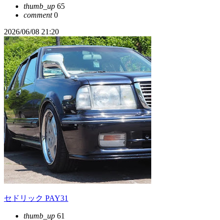
thumb_up
65
comment
0
2026/06/08 21:20
セドリック PAY31
thumb_up
61