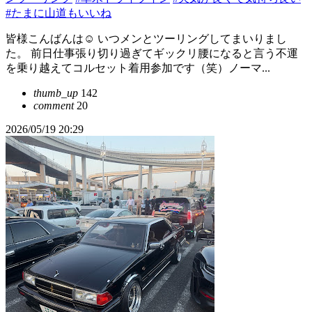
#たまに山道もいいね
皆様こんばんは☺️ いつメンとツーリングしてまいりまし
た。 前日仕事張り切り過ぎてギックリ腰になると言う不運
を乗り越えてコルセット着用参加です（笑）ノーマ...
thumb_up
142
comment
20
2026/05/19 20:29