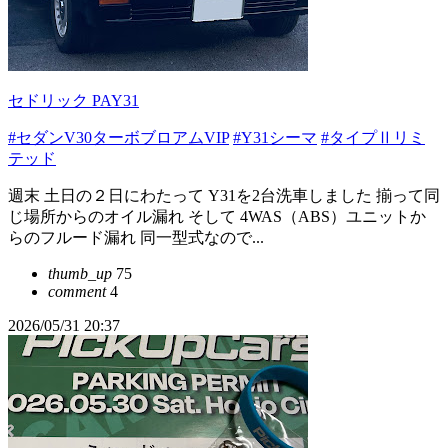
セドリック PAY31
#セダンV30ターボブロアムVIP
#Y31シーマ
#タイプⅡリミ
テッド
週末 土日の２日にわたって Y31を2台洗車しました 揃って同
じ場所からのオイル漏れ そして 4WAS（ABS）ユニットか
らのフルード漏れ 同一型式なので...
thumb_up
75
comment
4
2026/05/31 20:37