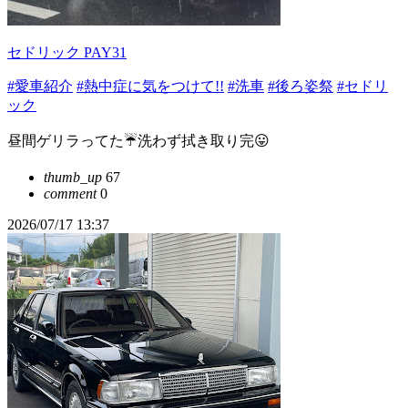
セドリック PAY31
#愛車紹介
#熱中症に気をつけて!!
#洗車
#後ろ姿祭
#セドリ
ック
昼間ゲリラってた☔️洗わず拭き取り完😛
thumb_up
67
comment
0
2026/07/17 13:37