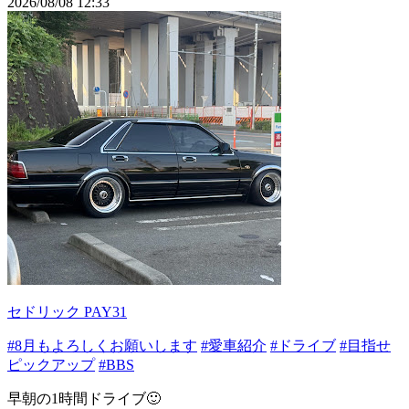
2026/08/08 12:33
セドリック PAY31
#8月もよろしくお願いします
#愛車紹介
#ドライブ
#目指せ
ピックアップ
#BBS
早朝の1時間ドライブ🙂