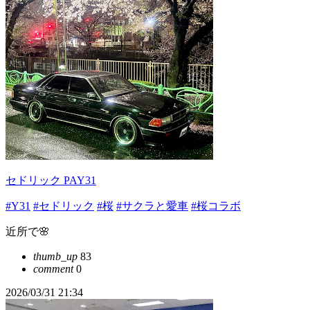
セドリック PAY31
#Y31
#セドリック
#桜
#サクラと愛車
#桜コラボ
近所で🌸
thumb_up
83
comment
0
2026/03/31 21:34