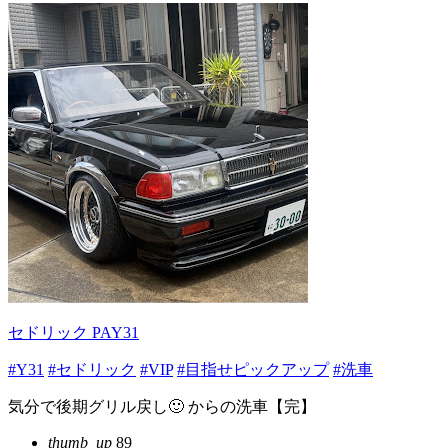
セドリック PAY31
#Y31
#セドリック
#VIP
#目指せピックアップ
#洗車
気分で後期グリル戻し🙂 からの洗車【完】
thumb_up
89