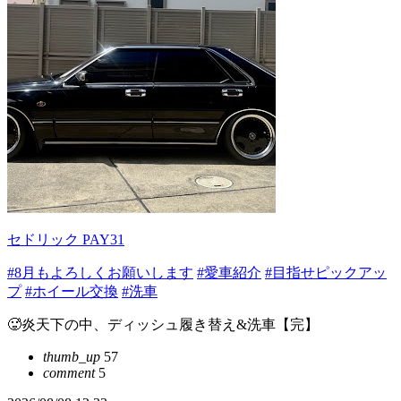
セドリック PAY31
#8月もよろしくお願いします
#愛車紹介
#目指せピックアッ
プ
#ホイール交換
#洗車
🥵炎天下の中、ディッシュ履き替え&洗車【完】
thumb_up
57
comment
5