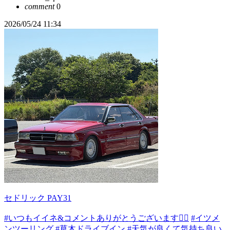
comment
0
2026/05/24 11:34
セドリック PAY31
#いつもイイネ&コメントありがとうございます🙇‍♂️
#イツメ
ンツーリング
#草木ドライブイン
#天気が良くて気持ち良い