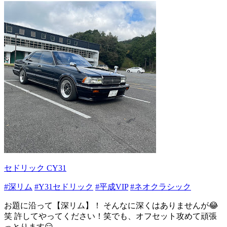
セドリック CY31
#深リム
#Y31セドリック
#平成VIP
#ネオクラシック
お題に沿って【深リム】！ そんなに深くはありませんが😂
笑 許してやってください！笑でも、オフセット攻めて頑張
っとります😏