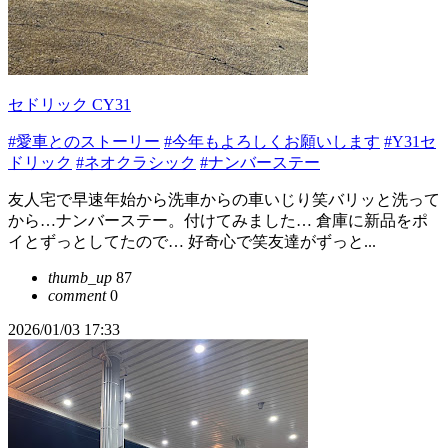
セドリック CY31
#愛車とのストーリー
#今年もよろしくお願いします
#Y31セ
ドリック
#ネオクラシック
#ナンバーステー
友人宅で早速年始から洗車からの車いじり笑バリッと洗って
から…ナンバーステー。付けてみました… 倉庫に新品をポ
イとずっとしてたので… 好奇心で笑友達がずっと...
thumb_up
87
comment
0
2026/01/03 17:33