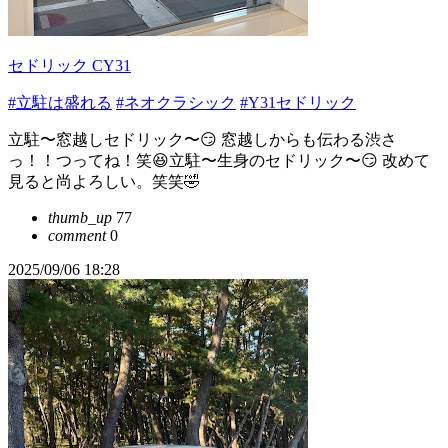
セドリック CY31
#立駐は盛れる
#ネオクラシック
#Y31セドリック
立駐〜窓越しセドリック〜😏 窓越しからも伝わる渋さ
っ！！つってね！笑😆立駐〜生身のセドリック〜😏 改めて
見ると尚よろしい。笑笑🤣
thumb_up
77
comment
0
2025/09/06 18:28