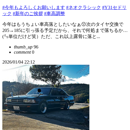
#今年もよろしくお願いします
#ネオクラシック
#Y31セドリ
ック
#新年のご挨拶
#車高調整
今年はもうちょい車高落としたいなぁ😗次のタイヤ交換で
205→185に引っ張る予定だから、それで何処まで落ちるか…
(㍉単位だけど笑）ただ、これ以上露骨に落と...
thumb_up
96
comment
0
2026/01/04 22:12