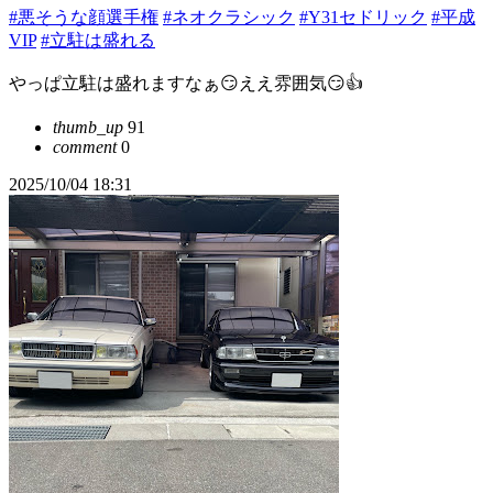
#悪そうな顔選手権
#ネオクラシック
#Y31セドリック
#平成
VIP
#立駐は盛れる
やっぱ立駐は盛れますなぁ😏ええ雰囲気😏👍
thumb_up
91
comment
0
2025/10/04 18:31