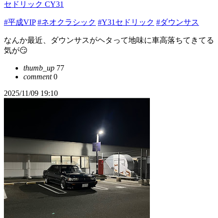
セドリック CY31
#平成VIP
#ネオクラシック
#Y31セドリック
#ダウンサス
なんか最近、ダウンサスがヘタって地味に車高落ちてきてる
気が😏
thumb_up
77
comment
0
2025/11/09 19:10