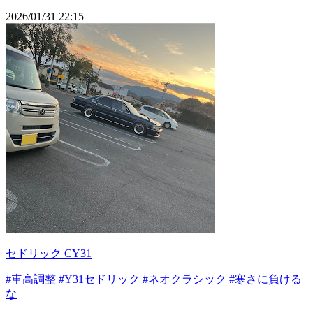
2026/01/31 22:15
セドリック CY31
#車高調整
#Y31セドリック
#ネオクラシック
#寒さに負ける
な