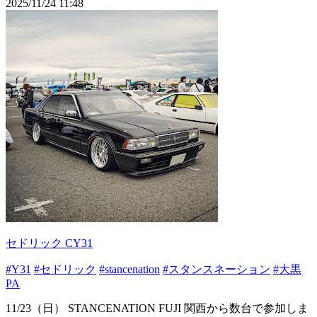
2025/11/24 11:48
セドリック CY31
#Y31
#セドリック
#stancenation
#スタンスネーション
#大黒
PA
11/23（日） STANCENATION FUJI 関西から数台で参加しま