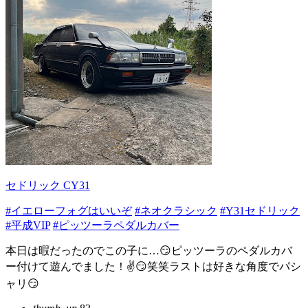
セドリック CY31
#イエローフォグはいいぞ
#ネオクラシック
#Y31セドリック
#平成VIP
#ピッツーラペダルカバー
本日は暇だったのでこの子に…😏ピッツーラのペダルカバ
ー付けて遊んでました！✌️😏笑笑ラストは好きな角度でパシ
ャリ😏