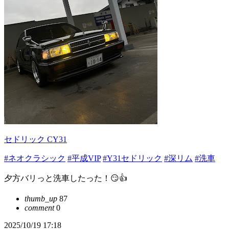
セドリック CY31
#ネオクラシック
#平成VIP
#Y31セドリック
#深リム
#洗車
夕方バリっと洗車したった！😏👍
thumb_up
87
comment
0
2025/10/19 17:18