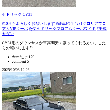
セドリック CY31
#10月もよろしくお願いします
#愛車紹介
#y31グロリアブロ
アムVIPターボ
#y31セドリックブロアムターボワイド
#平成
セダン
CY31用のダウンサスか車高調安く譲ってくれる方いました
らお願いします🙇
thumb_up
170
comment
5
2025/10/03 12:26