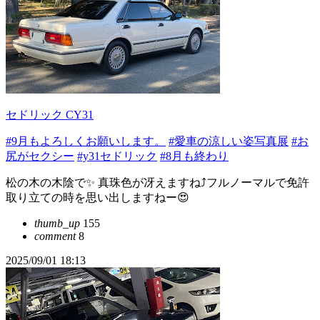
セドリック CY31
#9月もよろしくお願いします。
#愛車の涼しい姿写真展
#お
尻がセクシー
#y31セドリック
#8月も終わり
松の木の木陰で✨ 真珠色が冴えますね⤴️フルノーマルで免許
取り立ての時を思い出しますねー😍
thumb_up
155
comment
8
2025/09/01 18:13