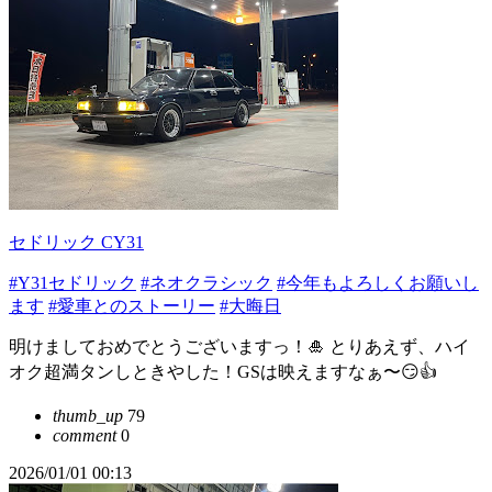
セドリック CY31
#Y31セドリック
#ネオクラシック
#今年もよろしくお願いし
ます
#愛車とのストーリー
#大晦日
明けましておめでとうございますっ！🎍 とりあえず、ハイ
オク超満タンしときやした！GSは映えますなぁ〜😏👍
thumb_up
79
comment
0
2026/01/01 00:13