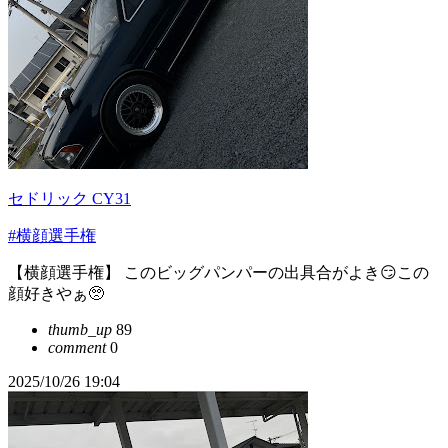
セドリック CY31
#横顔選手権
【横顔選手権】 このビッグパンパーの出具合がよき😏この
顔好きやぁ🥺
thumb_up
89
comment
0
2025/10/26 19:04