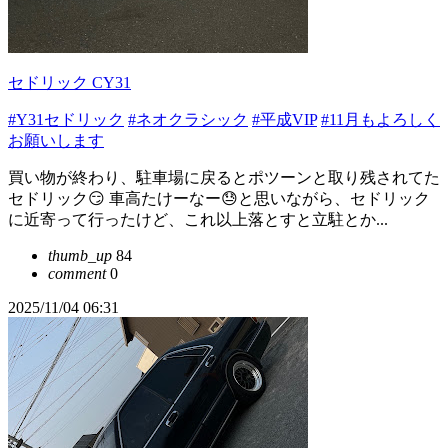
セドリック CY31
#Y31セドリック
#ネオクラシック
#平成VIP
#11月もよろしく
お願いします
買い物が終わり、駐車場に戻るとポツーンと取り残されてた
セドリック😏 車高たけーなー😓と思いながら、セドリック
に近寄って行ったけど、これ以上落とすと立駐とか...
thumb_up
84
comment
0
2025/11/04 06:31