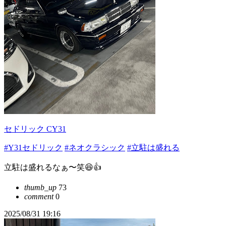
セドリック CY31
#Y31セドリック
#ネオクラシック
#立駐は盛れる
立駐は盛れるなぁ〜笑😆👍
thumb_up
73
comment
0
2025/08/31 19:16