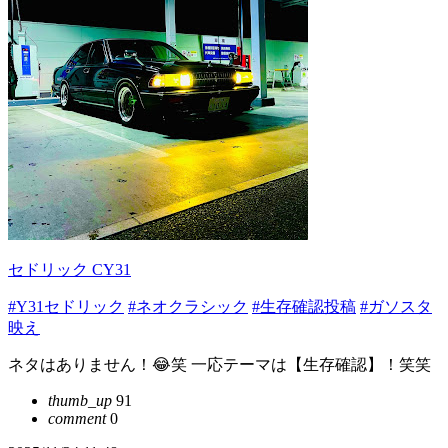
セドリック CY31
#Y31セドリック
#ネオクラシック
#生存確認投稿
#ガソスタ
映え
ネタはありません！😂笑 一応テーマは【生存確認】！笑笑
thumb_up
91
comment
0