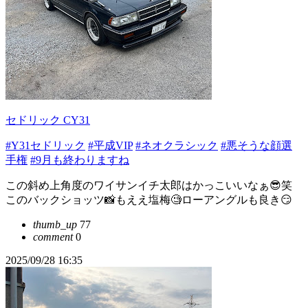
セドリック CY31
#Y31セドリック
#平成VIP
#ネオクラシック
#悪そうな顔選
手権
#9月も終わりますね
この斜め上角度のワイサンイチ太郎はかっこいいなぁ😎笑
このバックショッツ📸もええ塩梅🧐ローアングルも良き😏
thumb_up
77
comment
0
2025/09/28 16:35