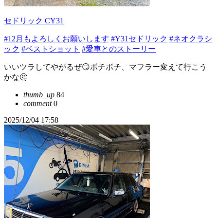
セドリック CY31
#12月もよろしくお願いします
#Y31セドリック
#ネオクラシ
ック
#ベストショット
#愛車とのストーリー
いいツラしてやがるぜ😏ボチボチ、マフラー変えて行こう
かな🤔
thumb_up
84
comment
0
2025/12/04 17:58