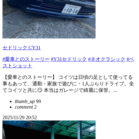
セドリック CY31
#愛車とのストーリー
#Y31セドリック
#ネオクラシック
#ベ
ストショット
【愛車とのストーリー】 コイツは日頃の足として使ってる
事もあって、通勤・家族で遊びに・1人ぶらりドライブ。全
てコイツと共に😏 本当はガレージで綺麗に保管。...
thumb_up
99
comment
2
2025/11/29 20:52