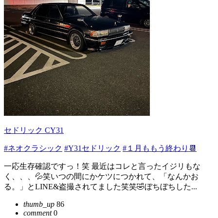
セドリック CY31
#ネオクラシック
#Y31セドリック
#１月ももう終わり📆
一応生存確認ですっ！笑 最近はコレと言ったイジリもな
く、、、💦笑いつの間にかケツにつかれて、「なんかお
る。」とLINE&盗撮されてました笑笑🤣ぼちぼちした...
thumb_up
86
comment
0