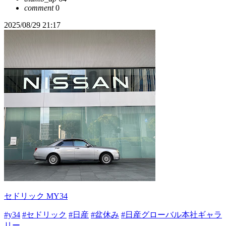
comment
0
2025/08/29 21:17
セドリック MY34
#y34
#セドリック
#日産
#盆休み
#日産グローバル本社ギャラ
リー