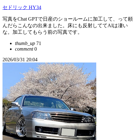
セドリック HY34
写真をChat GPTで日産のショールームに加工して、って頼
んだらこんなの出来ました。床にも反射しててAIは凄い
な。加工してもらう前の写真です。
thumb_up
71
comment
0
2026/03/31 20:04