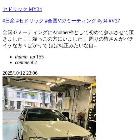
セドリック MY34
#日産
#セドリック
#全国V37ミーティング
#y34
#V37
全国37ミーティングにAnother枠として初めて参加させて頂
きました！！端っこの方にいました！ 周りの皆さんがバチ
イケな方々ばかりで ほぼ純正みたいな自...
thumb_up
155
comment
2
2025/10/12 23:06