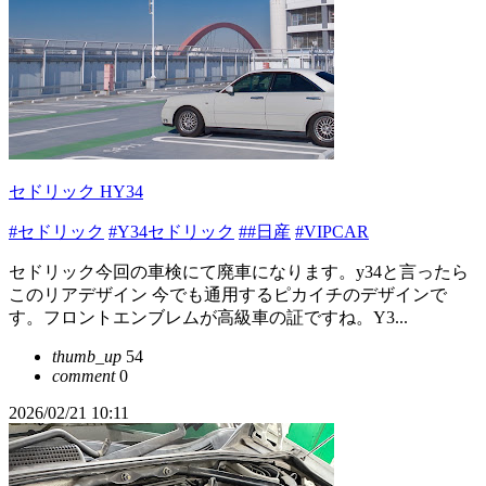
セドリック HY34
#セドリック
#Y34セドリック
##日産
#VIPCAR
セドリック今回の車検にて廃車になります。y34と言ったら
このリアデザイン 今でも通用するピカイチのデザインで
す。フロントエンブレムが高級車の証ですね。Y3...
thumb_up
54
comment
0
2026/02/21 10:11