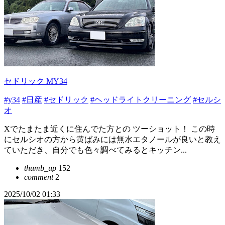
セドリック MY34
#y34
#日産
#セドリック
#ヘッドライトクリーニング
#セルシ
オ
Xでたまたま近くに住んでた方との ツーショット！ この時
にセルシオの方から黄ばみには無水エタノールが良いと教え
ていただき、自分でも色々調べてみるとキッチン...
thumb_up
152
comment
2
2025/10/02 01:33