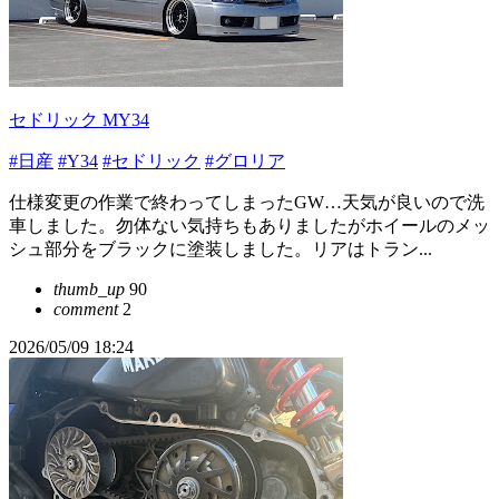
セドリック MY34
#日産
#Y34
#セドリック
#グロリア
仕様変更の作業で終わってしまったGW…天気が良いので洗
車しました。勿体ない気持ちもありましたがホイールのメッ
シュ部分をブラックに塗装しました。リアはトラン...
thumb_up
90
comment
2
2026/05/09 18:24