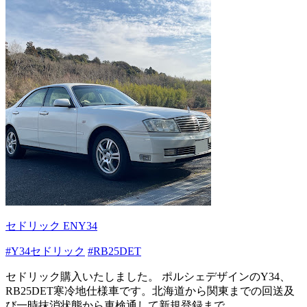
セドリック ENY34
#Y34セドリック
#RB25DET
セドリック購入いたしました。 ポルシェデザインのY34、
RB25DET寒冷地仕様車です。北海道から関東までの回送及
び一時抹消状態から車検通して新規登録まで...