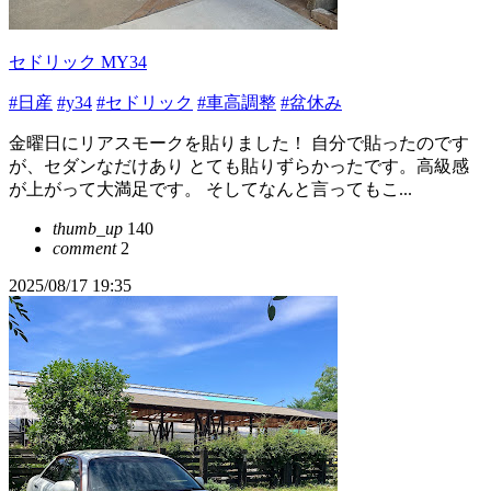
セドリック MY34
#日産
#y34
#セドリック
#車高調整
#盆休み
金曜日にリアスモークを貼りました！ 自分で貼ったのです
が、セダンなだけあり とても貼りずらかったです。高級感
が上がって大満足です。 そしてなんと言ってもこ...
thumb_up
140
comment
2
2025/08/17 19:35