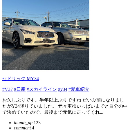
セドリック MY34
#V37
#日産
#スカイライン
#y34
#愛車紹介
お久しぶりです。半年以上ぶりですね だいぶ前になりまし
たがY34降りていました。 元々車検いっぱいまでと自分の中
で決めていたので、最後まで元気に走ってくれ...
thumb_up
123
comment
4