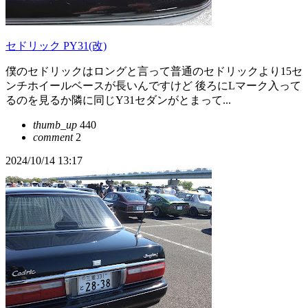
セドリック PY31(改)
僕のセドリックはロングと言って普通のセドリックより15セ
ンチホイールベースが長いんですけど 後ろにLマーク入って
るのを見るか隣に同じY31セダンがとまって...
thumb_up
440
comment
2
2024/10/14 13:17