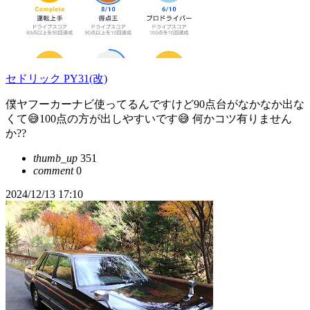
セドリック PY31(改)
僕ヤフーカーナビ使ってるんですけど90点台がなかなか出な
くて😅100点の方が出しやすいです😅 何かコツ有りません
か??
thumb_up
351
comment
0
2024/12/13 17:10