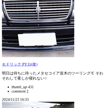
セドリック PY31(改)
明日は待ちに待ったメタセコイア並木のツーリング🤙 そわ
そわして夜しか寝れない✨
thumb_up
431
comment
2
2024/11/23 16:33