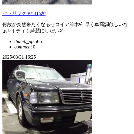
セドリック PY31(改)
何故か突然来たくなるセコイア並木🤟 早く車高調欲しいな
ぁ✨ボディも綺麗にしたい🤙
thumb_up
505
comment
0
2025/03/31 16:25