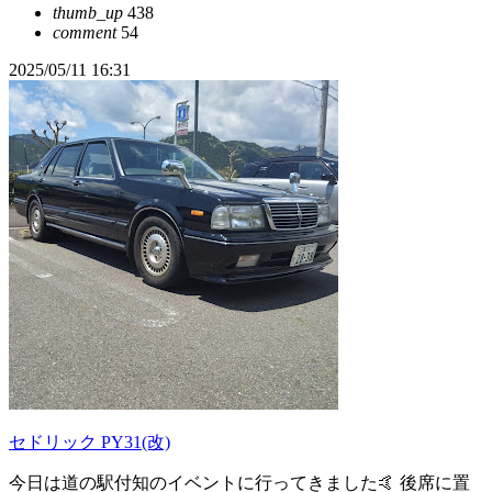
thumb_up
438
comment
54
2025/05/11 16:31
セドリック PY31(改)
今日は道の駅付知のイベントに行ってきました🤙 後席に置