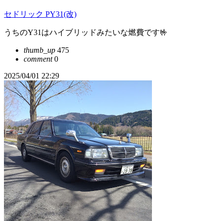
セドリック PY31(改)
うちのY31はハイブリッドみたいな燃費です🤟
thumb_up
475
comment
0
2025/04/01 22:29