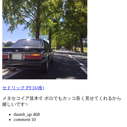
セドリック PY31(改)
メタセコイア並木🤙 ボロでもカッコ良く見せてくれるから
嬉しいです✨
thumb_up
468
comment
10