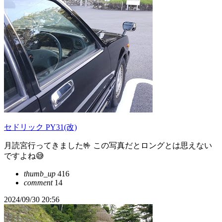
セドリック PY31(改)
月読宮行ってきました🤟 この写真だとロングとは思えない
ですよね😅
thumb_up
416
comment
14
2024/09/30 20:56