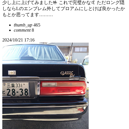
少し上に上げてみました🤟 これで完璧かな🤙 ただロング隠
しならLのエンブレム外してブロアムにしとけば良かったか
もとか思ってます………
thumb_up
465
comment
8
2024/10/21 17:16