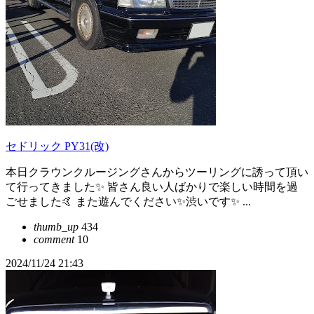
セドリック PY31(改)
本日クラウンクルージングさんからツーリングに誘って頂い
て行ってきました✨ 皆さん良い人ばかりで楽しい時間を過
ごせました🤙 また遊んでください✨渋いです✨ ...
thumb_up
434
comment
10
2024/11/24 21:43