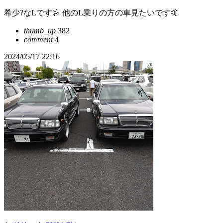
希少?なLです🤟 他のL乗りの方の車見たいです🤙
thumb_up
382
comment
4
2024/05/17 22:16