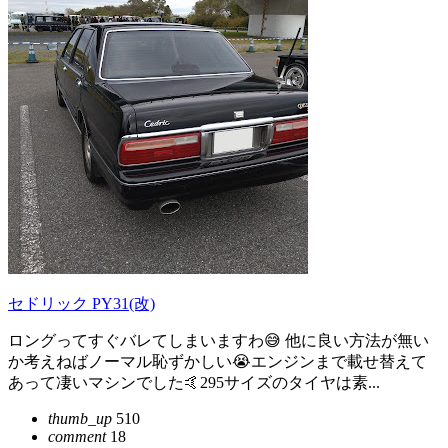
セドリック PY31(改)
ロングってすぐバレてしまいますわ😅 他に良い方法が無い
か考えねばノーマル恥ずかしい😭エンジンまで載せ替えて
あって凄いマシンでした🤙295サイズのタイヤは素...
thumb_up
510
comment
18