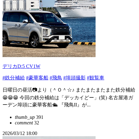
デリカD:5 CV1W
#鉄分補給
#豪華客船
#飛鳥
#埠頭撮影
#観覧車
日曜日の昼活📷より（＾Ｏ＾☆♪ またまたまたまた鉄分補給
😁😁😁 今回の鉄分補給は「デッカイどー」(笑) 名古屋港ガ
ーデン埠頭に豪華客船🛳️ 『飛鳥II』が...
thumb_up
391
comment
32
2026/03/12 18:00