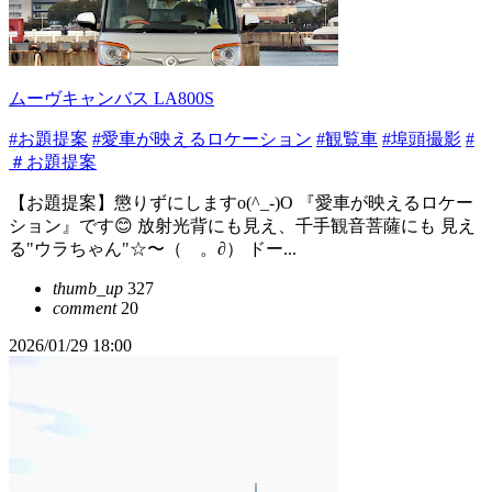
ムーヴキャンバス LA800S
#お題提案
#愛車が映えるロケーション
#観覧車
#埠頭撮影
#
＃お題提案
【お題提案】懲りずにしますo(^_-)O 『愛車が映えるロケー
ション』です😊 放射光背にも見え、千手観音菩薩にも 見え
る"ウラちゃん"☆〜（ゝ。∂） ドー...
thumb_up
327
comment
20
2026/01/29 18:00