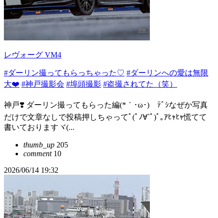
レヴォーグ VM4
#ダーリン撮ってもらっちゃった♡
#ダーリンへの愛は無限
大❤️
#神戸撮影会
#埠頭撮影
#盗撮されてた（笑）
神戸❣️ ダーリン撮ってもらった編(*｀･ω･)ゞﾃﾞｼなぜか写真
だけで文章なしで投稿押しちゃってﾟ(ﾟﾉ∀︎`ﾟ)ﾟ｡ｱﾋｬﾋｬ慌てて
書いておりますヾ(...
thumb_up
205
comment
10
2026/06/14 19:32