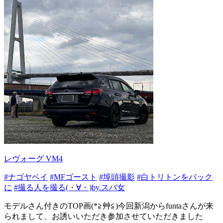
レヴォーグ VM4
#ナゴヤベイ
#MFゴースト
#埠頭撮影
#白トリトンをバック
に
#撮る人を撮る(・∀・)by.スバ女
モデルさん付きのTOP画(*≧艸≦)今回新潟からfuntaさんが来
られまして、お誘いいただき参加させていただきました