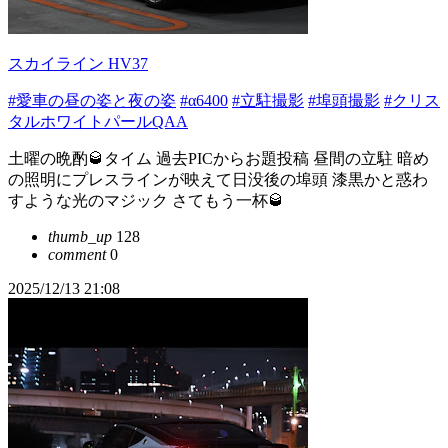
スカイライン HV37
#愛車の昼の姿と夜の姿
#α6400
#立駐撮影
#埠頭撮影
#クリス
タルホワイトパールQAA
土曜の晩酌🥃タイム 過去PICからお題投稿 昼間の立駐 暗め
の照明にプレスラインが映えて日没後の埠頭 漆黒かと惑わ
すような光のマジック さてもう一杯🥃
thumb_up
128
comment
0
2025/12/13 21:08