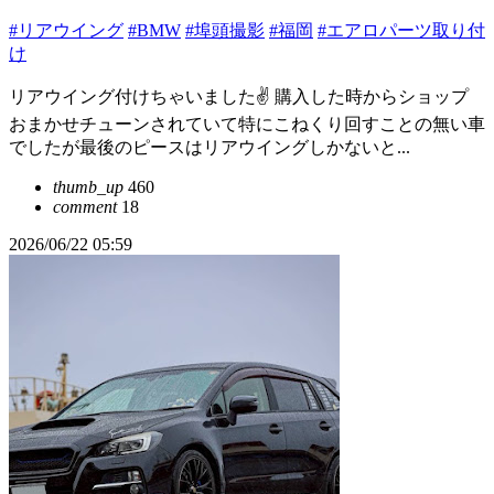
#リアウイング
#BMW
#埠頭撮影
#福岡
#エアロパーツ取り付
け
リアウイング付けちゃいました✌️ 購入した時からショップ
おまかせチューンされていて特にこねくり回すことの無い車
でしたが最後のピースはリアウイングしかないと...
thumb_up
460
comment
18
2026/06/22 05:59