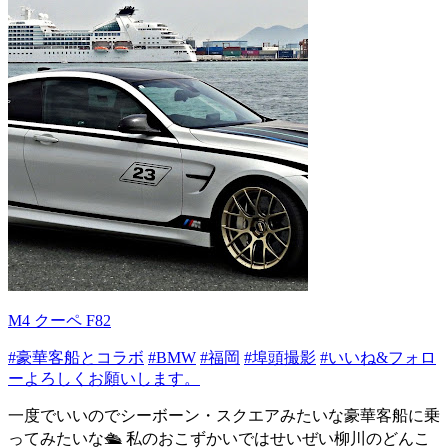
M4 クーペ F82
#豪華客船とコラボ
#BMW
#福岡
#埠頭撮影
#いいね&フォロ
ーよろしくお願いします。
一度でいいのでシーボーン・スクエアみたいな豪華客船に乗
ってみたいな🛳️ 私のおこずかいではせいぜい柳川のどんこ