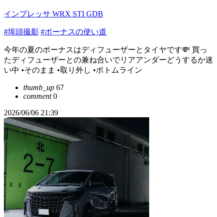
インプレッサ WRX STI GDB
#埠頭撮影
#ボーナスの使い道
今年の夏のボーナスはディフューザーとタイヤです💸 買っ
たディフューザーとの兼ね合いでリアアンダーどうするか迷
い中 •そのまま •取り外し •ボトムライン
thumb_up
67
comment
0
2026/06/06 21:39