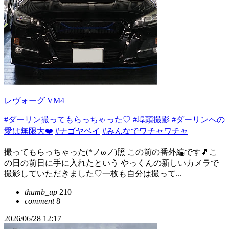
レヴォーグ VM4
#ダーリン撮ってもらっちゃった♡
#埠頭撮影
#ダーリンへの
愛は無限大❤️
#ナゴヤベイ
#みんなでワチャワチャ
撮ってもらっちゃった(*ノωノ)照 この前の番外編です🎵こ
の日の前日に手に入れたという やっくんの新しいカメラで
撮影していただきました♡一枚も自分は撮って...
thumb_up
210
comment
8
2026/06/28 12:17