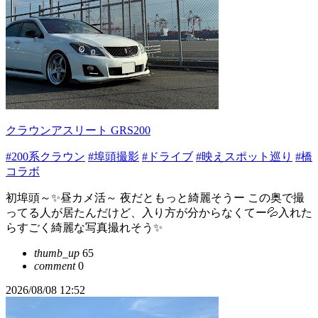
クラウンアスリート GRS200
#200系クラウン
#埠頭撮影
#ドライブ
#映えスポット巡り
#橋
コラボ
初埠頭～✨️昼カメ活～ 夜だともっと綺麗そうー この奥で撮
ってる人が居たんだけど、入り方が分からなくてー💦入れた
らすごく綺麗な写真撮れそう✨️
thumb_up
65
comment
0
2026/08/08 12:52