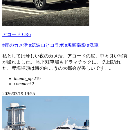
アコード CR6
#夜のカメ活
#筑波山とコラボ
#埠頭撮影
#洗車
私としては珍しい夜のカメ活。アコードの尻、中々良い写真
が撮れました。 地下駐車場もドラマチックに。 先日訪れ
た、豊海埠頭は海の向こうの大都会が美しいです。...
thumb_up
219
comment
2
2026/03/19 19:55