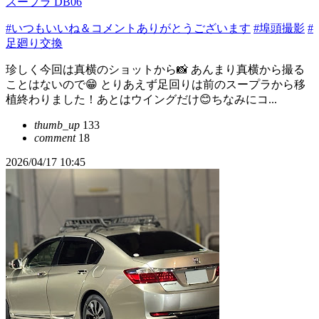
スープラ DB06
#いつもいいね＆コメントありがとうございます
#埠頭撮影
#
足廻り交換
珍しく今回は真横のショットから📸 あんまり真横から撮る
ことはないので😁 とりあえず足回りは前のスープラから移
植終わりました！あとはウイングだけ😊ちなみにコ...
thumb_up
133
comment
18
2026/04/17 10:45