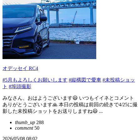
オデッセイ RC4
#5月もよろしくお願いします
#縦構図で愛車
#未投稿ショッ
ト
#埠頭撮影
みなさん、おはようございます😃 いつもイイネとコメント
ありがとうございます🙏 本日の投稿は前回の続きで4/25に撮
影した未投稿ショットをお送りしますね😃 ...
thumb_up
288
comment
50
2026/05/08 08:02