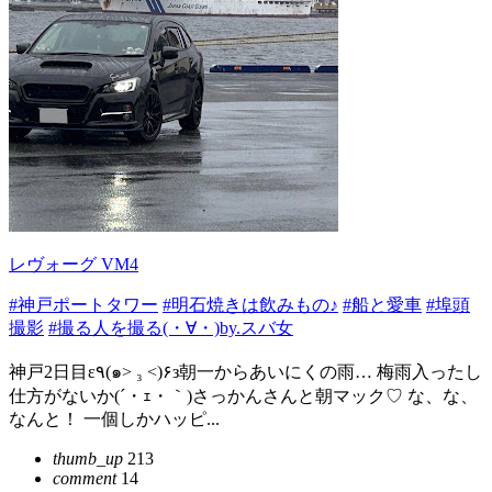
レヴォーグ VM4
#神戸ポートタワー
#明石焼きは飲みもの♪
#船と愛車
#埠頭
撮影
#撮る人を撮る(・∀・)by.スバ女
神戸2日目ε٩(๑> ₃ <)۶з朝一からあいにくの雨… 梅雨入ったし
仕方がないか(´・ｪ・｀)さっかんさんと朝マック♡ な、な、
なんと！ 一個しかハッピ...
thumb_up
213
comment
14