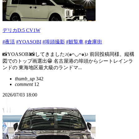
デリカD:5 CV1W
#夜活
#YOASOBI
#埠頭撮影
#観覧車
#倉庫街
📸YOASOBI📸してきました♪(๑ᴖ◡ᴖ๑)♪ 前回投稿同様、縦構
図でのトップ画選出😁 名古屋港の埠頭からシートレインラ
ンドの 東海地区最大級のランドマ...
thumb_up
342
comment
12
2026/07/03 18:00