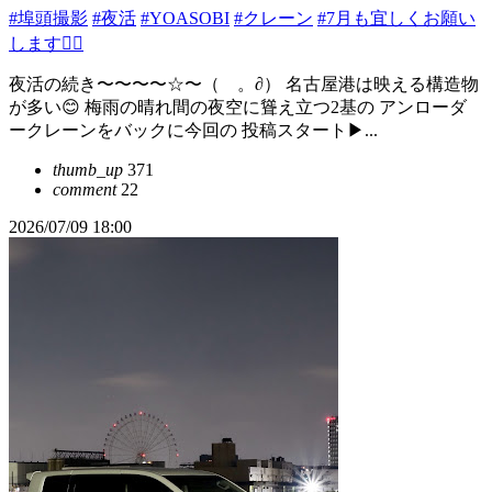
#埠頭撮影
#夜活
#YOASOBI
#クレーン
#7月も宜しくお願い
します🙇‍♂️
夜活の続き〜〜〜〜☆〜（ゝ。∂） 名古屋港は映える構造物
が多い😊 梅雨の晴れ間の夜空に聳え立つ2基の アンローダ
ークレーンをバックに今回の 投稿スタート▶...
thumb_up
371
comment
22
2026/07/09 18:00