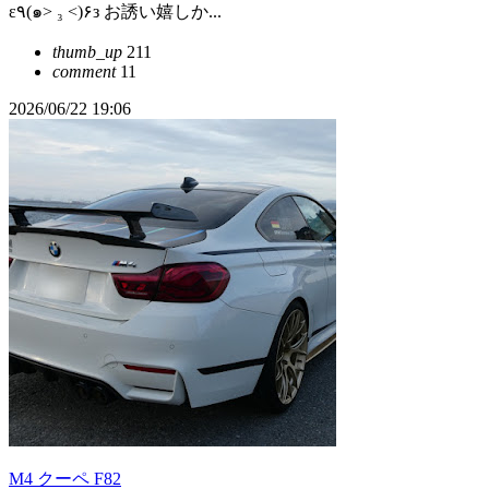
ε٩(๑> ₃ <)۶з お誘い嬉しか...
thumb_up
211
comment
11
2026/06/22 19:06
M4 クーペ F82