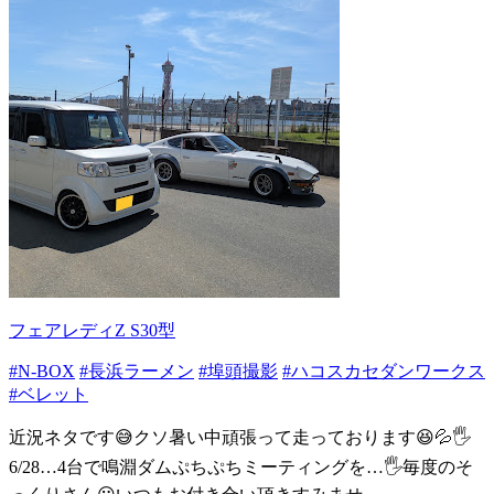
フェアレディZ S30型
#N-BOX
#長浜ラーメン
#埠頭撮影
#ハコスカセダンワークス
#ベレット
近況ネタです😅クソ暑い中頑張って走っております😆💦🖐️
6/28…4台で鳴淵ダムぷちぷちミーティングを…🖐️毎度のそ