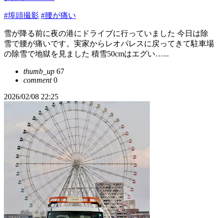
#埠頭撮影
#腰が痛い
雪が降る前に夜の港にドライブに行っていました 今日は除
雪で腰が痛いです。実家からレオパレスに戻ってきて駐車場
の除雪で地獄を見ました 積雪50cmはエグい…...
thumb_up
67
comment
0
2026/02/08 22:25