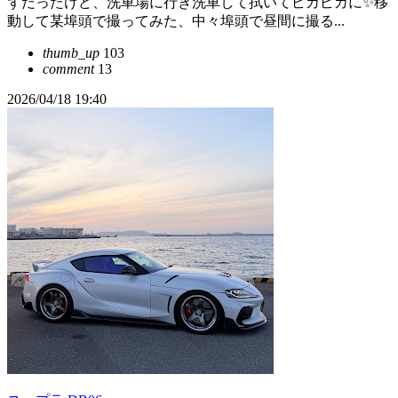
ずだったけど、洗車場に行き洗車して拭いてピカピカに✨移
動して某埠頭で撮ってみた、中々埠頭で昼間に撮る...
thumb_up
103
comment
13
2026/04/18 19:40