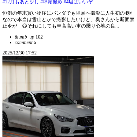
#12月もあと少し
#埠頭撮影
#4駆はいいぞ
恒例の年末買い物序にパンダでも埠頭へ撮影に人生初の4駆
なので本当は雪山とかで撮影したいけど、奥さんから断固禁
止令が⋯😅それにしても車高高い車の乗り心地の良...
thumb_up
102
comment
6
2025/12/30 17:52