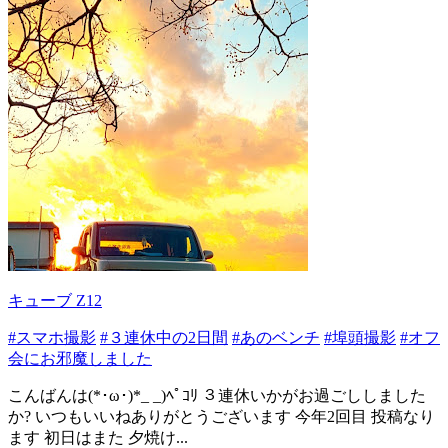
キューブ Z12
#スマホ撮影
#３連休中の2日間
#あのベンチ
#埠頭撮影
#オフ
会にお邪魔しました
こんばんは(*･ω･)*_ _)ﾍﾟｺﾘ ３連休いかがお過ごししました
か? いつもいいねありがとうございます 今年2回目 投稿なり
ます 初日はまた 夕焼け...