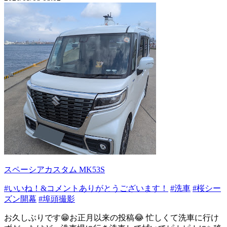
スペーシアカスタム MK53S
#いいね！&コメントありがとうございます！
#洗車
#桜シー
ズン開幕
#埠頭撮影
お久しぶりです😁お正月以来の投稿😂 忙しくて洗車に行け