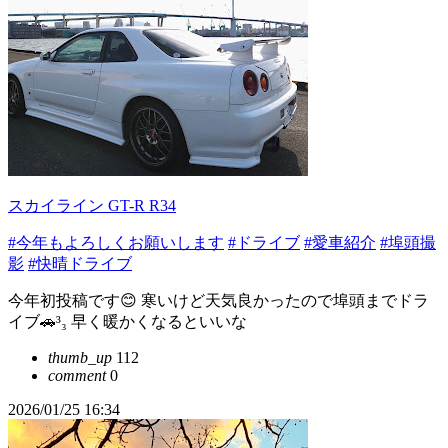
スカイライン GT-R R34
#今年もよろしくお願いします
#ドライブ
#愛車紹介
#埠頭撮
影
#快晴ドライブ
今年初投稿です😊 寒いけど天気良かったので埠頭までドラ
イブ🚗³₃ 早く暖かくなるといいな
thumb_up
112
comment
0
2026/01/25 16:34