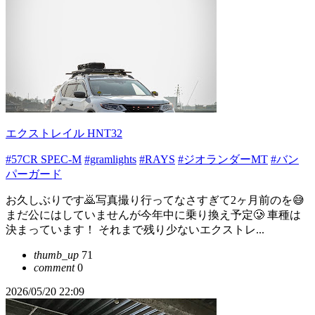
エクストレイル HNT32
#57CR SPEC-M
#gramlights
#RAYS
#ジオランダーMT
#バン
パーガード
お久しぶりです🙇写真撮り行ってなさすぎて2ヶ月前のを😅
まだ公にはしていませんが今年中に乗り換え予定🥲 車種は
決まっています！ それまで残り少ないエクストレ...
thumb_up
71
comment
0
2026/05/20 22:09