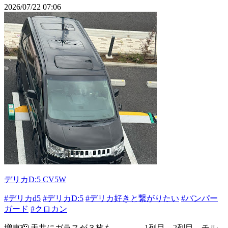
2026/07/22 07:06
デリカD:5 CV5W
#デリカd5
#デリカD:5
#デリカ好きと繋がりたい
#バンパー
ガード
#クロカン
増車🫡 天井にガラスが３枚も。。。。1列目、2列目、チル