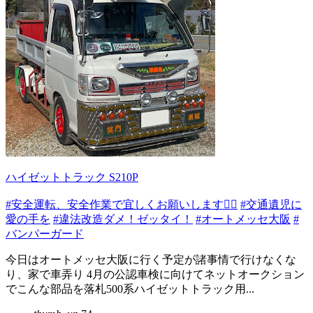
ハイゼットトラック S210P
#安全運転、安全作業で宜しくお願いします🙇‍♂️
#交通遺児に
愛の手を
#違法改造ダメ！ゼッタイ！
#オートメッセ大阪
#
バンパーガード
今日はオートメッセ大阪に行く予定が諸事情で行けなくな
り、家で車弄り 4月の公認車検に向けてネットオークション
でこんな部品を落札500系ハイゼットトラック用...