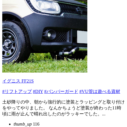
イグニス FF21S
#リフトアップ
#DIY
#バンパーガード
#VU管は遊べる資材
土砂降りの中、朝から強行的に塗装とラッピングと取り付け
をやってやりました。 なんかちょうど塗装が終わった11時
頃に雨が止んで晴れ出したのがラッキーでした。...
thumb_up
116