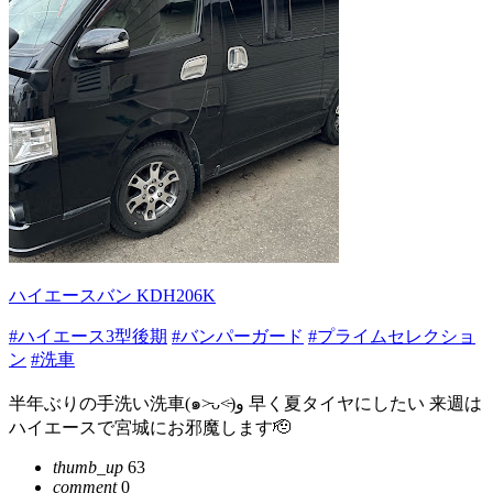
ハイエースバン KDH206K
#ハイエース3型後期
#バンパーガード
#プライムセレクショ
ン
#洗車
半年ぶりの手洗い洗車(๑˃̵ᴗ˂̵)و 早く夏タイヤにしたい 来週は
ハイエースで宮城にお邪魔します🫡
thumb_up
63
comment
0