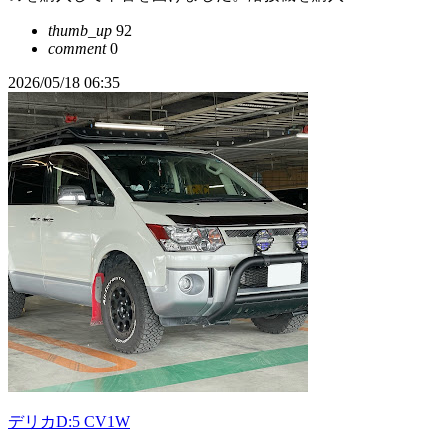
thumb_up
92
comment
0
2026/05/18 06:35
デリカD:5 CV1W