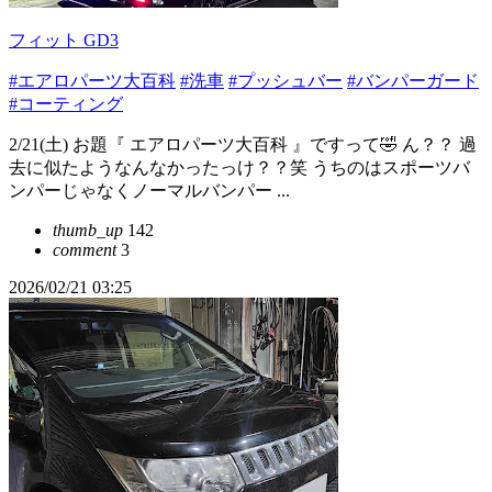
フィット GD3
#エアロパーツ大百科
#洗車
#プッシュバー
#バンパーガード
#コーティング
2/21(土) お題『 エアロパーツ大百科 』ですって🤣 ん？？ 過
去に似たようなんなかったっけ？？笑 うちのはスポーツバ
ンパーじゃなくノーマルバンパー ...
thumb_up
142
comment
3
2026/02/21 03:25