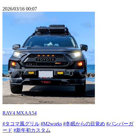
2026/03/16 00:07
RAV4 MXAA54
#タコマ風グリル
#M2works
#冬眠からの目覚め
#バンパーガ
ード
#新年初カスタム