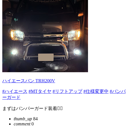
ハイエースバン TRH200V
#ハイエース
#MTタイヤ
#リフトアップ
#仕様変更中
#バンパ
ーガード
まずはバンパーガード装着❤️‍🔥
thumb_up
84
comment
0