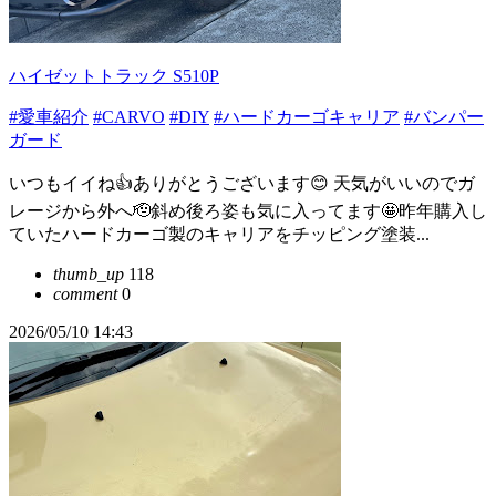
ハイゼットトラック S510P
#愛車紹介
#CARVO
#DIY
#ハードカーゴキャリア
#バンパー
ガード
いつもイイね👍ありがとうございます😊 天気がいいのでガ
レージから外へ🫡斜め後ろ姿も気に入ってます🤩昨年購入し
ていたハードカーゴ製のキャリアをチッピング塗装...
thumb_up
118
comment
0
2026/05/10 14:43