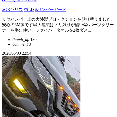
#GRヤリス
#SLD
#バンパーガード
リヤバンパー上の大陸製プロテクションを貼り替えました。
安心の3M製です😃大陸製はノリ残りが酷い😱 パーツクリー
ナーを半缶使い、ファイバータオルを2枚ダメ...
thumb_up
130
comment
3
2026/06/03 22:54