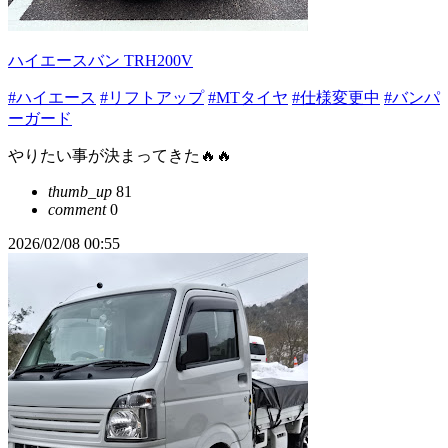
ハイエースバン TRH200V
#ハイエース
#リフトアップ
#MTタイヤ
#仕様変更中
#バンパ
ーガード
やりたい事が決まってきた🔥🔥
thumb_up
81
comment
0
2026/02/08 00:55