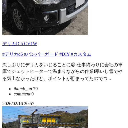
デリカD:5 CV1W
#デリカd5
#バンパーガード
#DIY
#カスタム
久しぶりにデリカをいじることに😁 仕事終わりに会社の車
庫でジェットヒーターで温まりながらの作業❗寒いし雪でや
る気出なかったけど、ポイントが貯まってたのでつ...
thumb_up
79
comment
0
2026/02/16 20:57