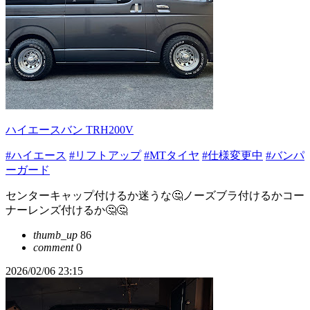
ハイエースバン TRH200V
#ハイエース
#リフトアップ
#MTタイヤ
#仕様変更中
#バンパ
ーガード
センターキャップ付けるか迷うな🤔ノーズブラ付けるかコー
ナーレンズ付けるか🤔🤔
thumb_up
86
comment
0
2026/02/06 23:15