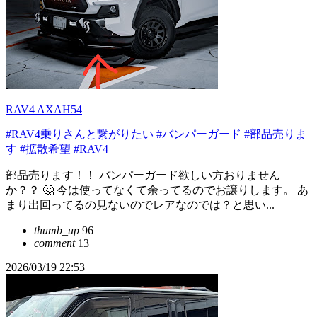
RAV4 AXAH54
#RAV4乗りさんと繋がりたい
#バンパーガード
#部品売りま
す
#拡散希望
#RAV4
部品売ります！！ バンパーガード欲しい方おりません
か？？ 🤔 今は使ってなくて余ってるのでお譲りします。 あ
まり出回ってるの見ないのでレアなのでは？と思い...
thumb_up
96
comment
13
2026/03/19 22:53