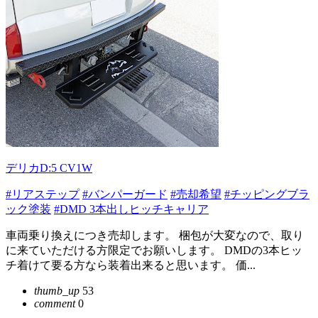
デリカD:5 CV1W
#リアステップ
#バンパーガード
#売却希望
#チッピングブラ
ック塗装
#DMD 3本出しヒッチキャリア
車両乗り換えにつき売却します。 梱包が大変なので、取り
に来ていただける方限定でお願いします。 DMDの3本ヒッ
チ着けて要る方なら装着出来ると思います。 価...
thumb_up
53
comment
0