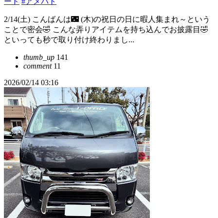
ード
#アメパト
2/14(土) こんばんは🌃 (木)の祝日の日に暇人集まれ～という
ことで密会🤣 こんな弄りアイテムを持ち込んでお披露目🤣
といっても秒で取り付け終わりまし...
thumb_up
141
comment
11
2026/02/14 03:16