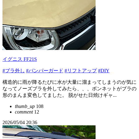
イグニス FF21S
#ブラ外し
#バンパーガード
#リフトアップ
#DIY
構造的に雨が降るたびに水が大量に溜まってしまうのが気に
なってノーズブラを外してみたら、、、ボンネットがブラの
形のまんま変色してました。 脱がせた日焼けギャ...
thumb_up
108
comment
12
2026/05/04 20:36