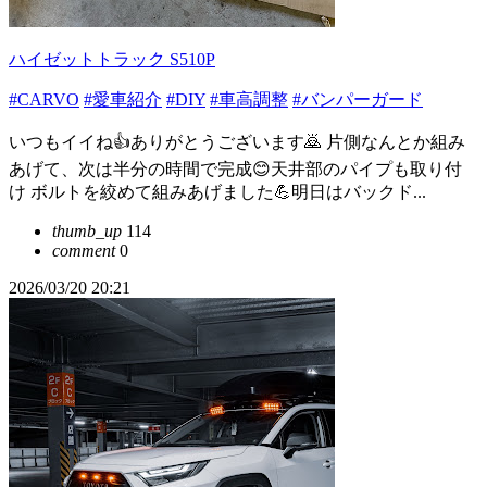
ハイゼットトラック S510P
#CARVO
#愛車紹介
#DIY
#車高調整
#バンパーガード
いつもイイね👍ありがとうございます🙇 片側なんとか組み
あげて、次は半分の時間で完成😊天井部のパイプも取り付
け ボルトを絞めて組みあげました💪明日はバックド...
thumb_up
114
comment
0
2026/03/20 20:21