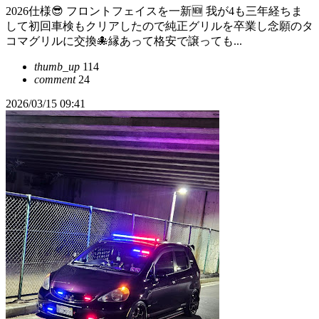
2026仕様😎 フロントフェイスを一新🆕 我が4も三年経ちま
して初回車検もクリアしたので純正グリルを卒業し念願のタ
コマグリルに交換🐙縁あって格安で譲っても...
thumb_up
114
comment
24
2026/03/15 09:41