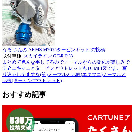
なる さんの ARMS M7655タービンキット の投稿
取付車種:
スカイライン GT-R R33
まとめて色んな事してるのでノーマルからの変化が楽しみで
す🎵エキマニとタービンアウトレットもTOMEI製です。 写
り込みしてますな(笑)ノーマルと比較(エキマニ)ノーマルと
比較(タービンアウトレット)
おすすめ記事