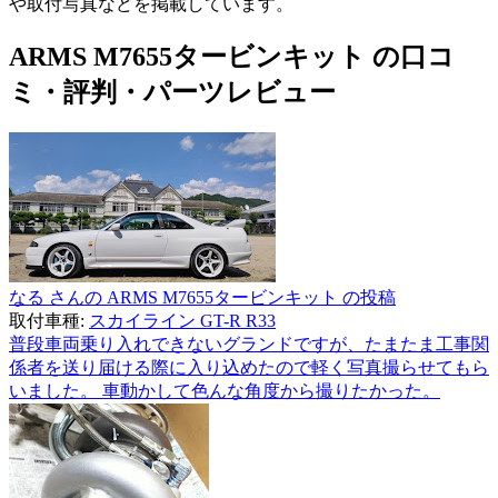
や取付写真などを掲載しています。
ARMS M7655タービンキット の口コ
ミ・評判・パーツレビュー
なる さんの ARMS M7655タービンキット の投稿
取付車種:
スカイライン GT-R R33
普段車両乗り入れできないグランドですが、たまたま工事関
係者を送り届ける際に入り込めたので軽く写真撮らせてもら
いました。 車動かして色んな角度から撮りたかった。