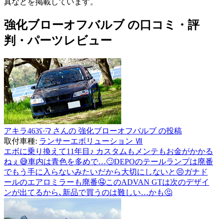
真などを掲載しています。
強化ブローオフバルブ の口コミ・評
判・パーツレビュー
アキラ463ʕ·͡·ʔ さんの 強化ブローオフバルブ の投稿
取付車種:
ランサーエボリューション Ⅶ
エボに乗り換えて11年目♪ カスタムもメンテもお金がかかる
ねぇ😅車内は青色を多めで…🙄DEPOのテールランプは廃番
でもう手に入らないみたいだから大切にしないと😣ガナド
ールのエアロミラーも廃番🤤このADVAN GTは次のデザイ
ンが出てるから､新品で買うのは難しい…かも🤔