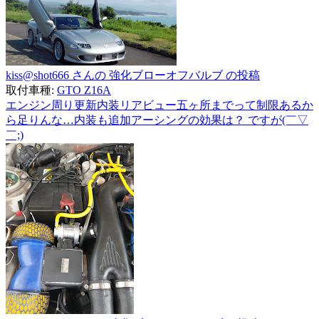
kiss@shot666 さんの 強化ブローオフバルブ の投稿
取付車種:
GTO Z16A
エンジン周り更新内装リアビュー五ヶ所までって制限あるか
ら足りんな…内装も追加アーシングの効果は？ ですが(￣▽
￣;)