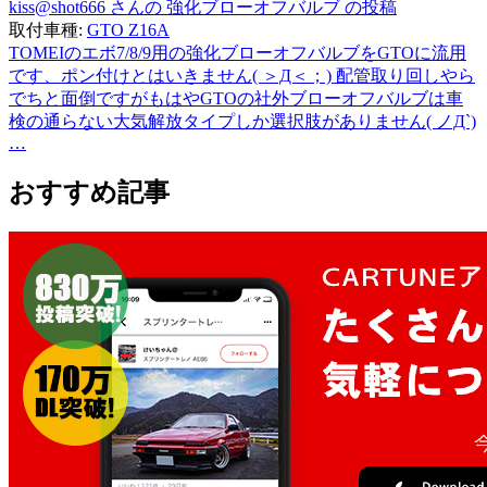
kiss@shot666 さんの 強化ブローオフバルブ の投稿
取付車種:
GTO Z16A
TOMEIのエボ7/8/9用の強化ブローオフバルブをGTOに流用
です、ポン付けとはいきません( ＞Д＜；) 配管取り回しやら
でちと面倒ですがもはやGTOの社外ブローオフバルブは車
検の通らない大気解放タイプしか選択肢がありません( ノД`)
…
おすすめ記事