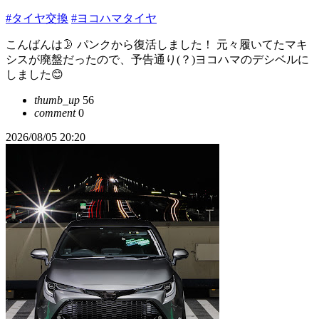
#タイヤ交換
#ヨコハマタイヤ
こんばんは🌛 パンクから復活しました！ 元々履いてたマキ
シスが廃盤だったので、予告通り(？)ヨコハマのデシベルに
しました😊
thumb_up
56
comment
0
2026/08/05 20:20