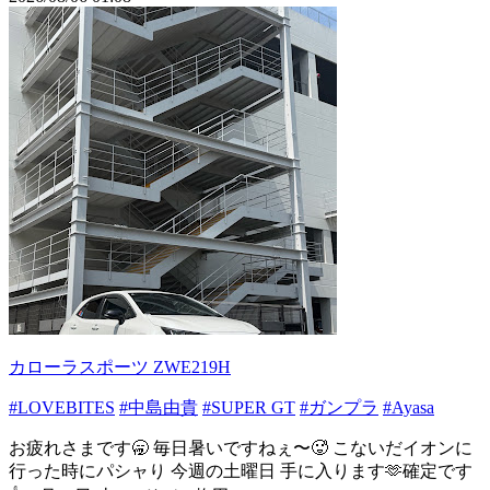
カローラスポーツ ZWE219H
#LOVEBITES
#中島由貴
#SUPER GT
#ガンプラ
#Ayasa
お疲れさまです🥱 毎日暑いですねぇ〜🥵 こないだイオンに
行った時にパシャり 今週の土曜日 手に入ります🫶確定です