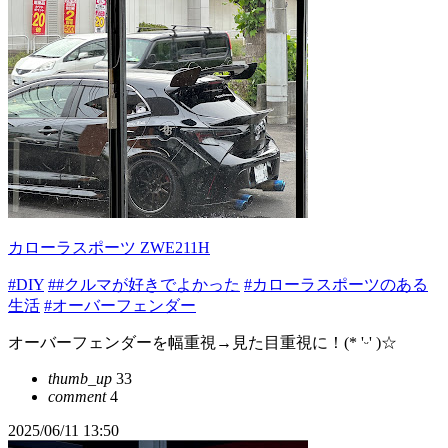
カローラスポーツ ZWE211H
#DIY
##クルマが好きでよかった
#カローラスポーツのある
生活
#オーバーフェンダー
オーバーフェンダーを幅重視→見た目重視に！(* 'ᵕ' )☆
thumb_up
33
comment
4
2025/06/11 13:50