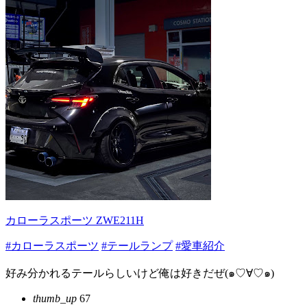
カローラスポーツ ZWE211H
#カローラスポーツ
#テールランプ
#愛車紹介
好み分かれるテールらしいけど俺は好きだぜ(๑♡∀♡๑)
thumb_up
67