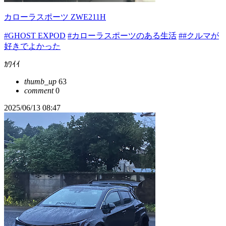
カローラスポーツ ZWE211H
#GHOST EXPOD
#カローラスポーツのある生活
##クルマが
好きでよかった
ｶﾜｲｲ
thumb_up
63
comment
0
2025/06/13 08:47