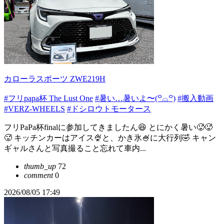
カローラスポーツ ZWE219H
#フリpapa杯 The Lust One
#暑い…暑いよ〜(꒪⌓꒪)
#搬入動画
#VERZ-WHEELS
#ドシロウトモータース
フリPaPa杯finalに参加してきましたん😆 とにかく暑い🥵🥵
🥵 キッチンカーはアイス🍨と、かき氷🍧に大行列🤣 キャン
ギャルさんと写真撮ること忘れて車内...
thumb_up
72
comment
0
2026/08/05 17:49