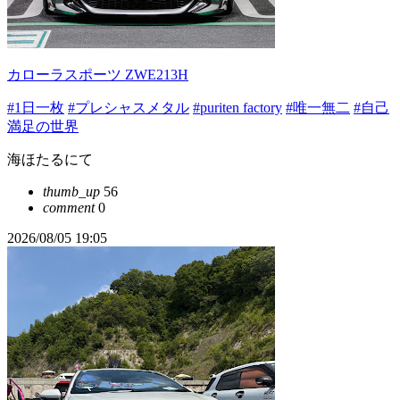
カローラスポーツ ZWE213H
#1日一枚
#プレシャスメタル
#puriten factory
#唯一無二
#自己
満足の世界
海ほたるにて
thumb_up
56
comment
0
2026/08/05 19:05