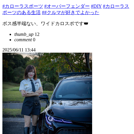
#カローラスポーツ
#オーバーフェンダー
#DIY
#カローラス
ポーツのある生活
##クルマが好きでよかった
ボス感半端ない、ワイドカロスポです👑
thumb_up
12
comment
0
2025/06/11 13:44