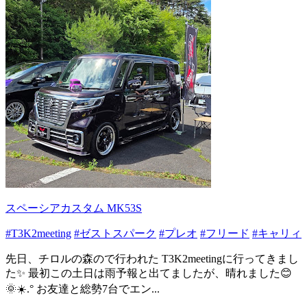
スペーシアカスタム MK53S
#T3K2meeting
#ゼストスパーク
#プレオ
#フリード
#キャリィ
先日、チロルの森ので行われた T3K2meetingに行ってきまし
た✨ 最初この土日は雨予報と出てましたが、晴れました😊
🌞☀️.° お友達と総勢7台でエン...