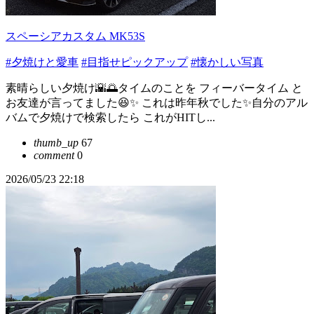
スペーシアカスタム MK53S
#夕焼けと愛車
#目指せピックアップ
#懐かしい写真
素晴らしい夕焼け🌇🌅タイムのことを フィーバータイム と
お友達が言ってました😆✨ これは昨年秋でした✨自分のアル
バムで夕焼けで検索したら これがHITし...
thumb_up
67
comment
0
2026/05/23 22:18