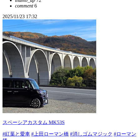
thumb_up
72
comment
6
2025/11/23 17:32
スペーシアカスタム MK53S
#紅葉と愛車
#上田ローマン橋
#消しゴムマジック
#ローマン