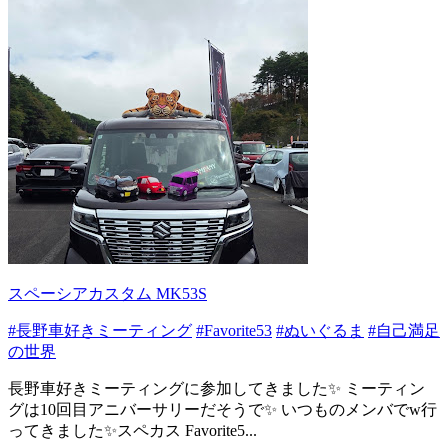
スペーシアカスタム MK53S
#長野車好きミーティング
#Favorite53
#ぬいぐるま
#自己満足
の世界
長野車好きミーティングに参加してきました✨ ミーティン
グは10回目アニバーサリーだそうで✨ いつものメンバでw行
ってきました✨スペカス Favorite5...