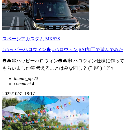
スペーシアカスタム MK53S
#ハッピーハロウィン🎃
#ハロウィン
#AI加工で遊んでみた
🎃🦇🕸ハッピーハロウィン🎃🦇🕸 ハロウィン仕様に作って
もらいました笑 考えることはみな同じ？ (´ﾟ艸ﾟ)∴ﾌﾞｯ
thumb_up
73
comment
4
2025/10/31 18:17