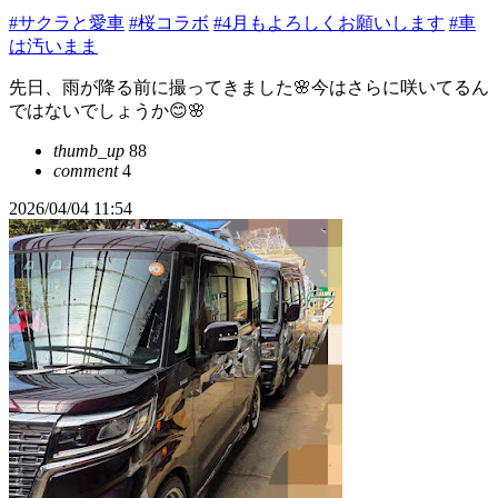
#サクラと愛車
#桜コラボ
#4月もよろしくお願いします
#車
は汚いまま
先日、雨が降る前に撮ってきました🌸今はさらに咲いてるん
ではないでしょうか😊🌸
thumb_up
88
comment
4
2026/04/04 11:54