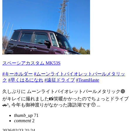
スペーシアカスタム MK53S
#キーホルダー
#ムーンライトバイオレットパールメタリッ
ク
#早くはるになれ
#遠征ドライブ
#TeamHaste
久しぶりに ムーンライトバイオレットパールメタリック🟣
がキレイに撮れました📸笑暖かかったのでちょっとドライブ
🚗³₃ 今年も御神渡りがなかった諏訪湖です🥺 ...
thumb_up
71
comment
2
2026/02/23 21:24