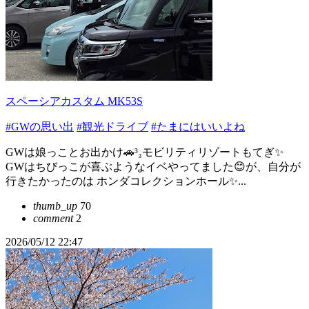
スペーシアカスタム MK53S
#GWの思い出
#観光ドライブ
#たまにはいいよね
GWは娘っことお出かけ🚗³₃モビリティリゾートもてぎ✨
GWはちびっこが喜ぶようなイベやってました😊が、自分が
行きたかったのは ホンダコレクションホール✨...
thumb_up
70
comment
2
2026/05/12 22:47