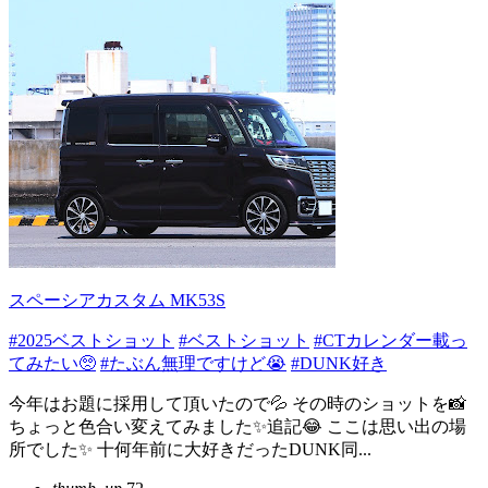
スペーシアカスタム MK53S
#2025ベストショット
#ベストショット
#CTカレンダー載っ
てみたい🥺
#たぶん無理ですけど😭
#DUNK好き
今年はお題に採用して頂いたので💦 その時のショットを📸
ちょっと色合い変えてみました✨追記😂 ここは思い出の場
所でした✨ 十何年前に大好きだったDUNK同...