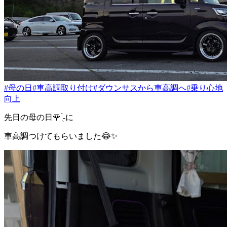
#母の日
#車高調取り付け
#ダウンサスから車高調へ
#乗り心地
向上
先日の母の日🌹 ̖́-に
車高調つけてもらいました😂✨