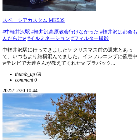
スペーシアカスタム MK53S
#中軽井沢駅
#軽井沢高原教会行けなかった
#軽井沢は都会も
んだらけw
#イルミネーション
#フィルター撮影
中軽井沢駅に行ってきました✨ クリスマス前の週末とあっ
て、いつもより結構混んでました。インフルエンザに罹患中
wテレビで天達さんが教えてくれたw プラパック...
thumb_up
69
comment
0
2025/12/20 10:44