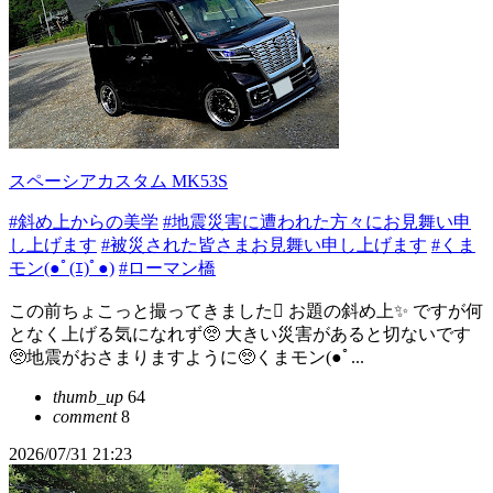
スペーシアカスタム MK53S
#斜め上からの美学
#地震災害に遭われた方々にお見舞い申
し上げます
#被災された皆さまお見舞い申し上げます
#くま
モン(●ﾟ(ｴ)ﾟ●)
#ローマン橋
この前ちょこっと撮ってきました🫪 お題の斜め上✨ ですが何
となく上げる気になれず🥺 大きい災害があると切ないです
🥺地震がおさまりますように🥺くまモン(●ﾟ...
thumb_up
64
comment
8
2026/07/31 21:23