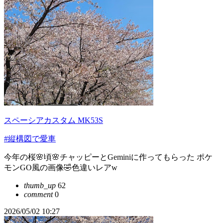
スペーシアカスタム MK53S
#縦構図で愛車
今年の桜🌸頃🌸チャッピーとGeminiに作ってもらった ポケ
モンGO風の画像🤣色違いレアw
thumb_up
62
comment
0
2026/05/02 10:27