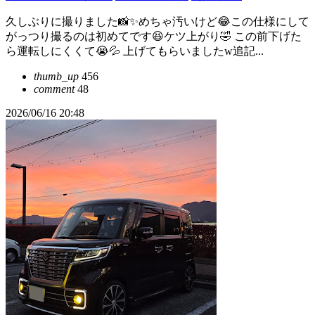
久しぶりに撮りました📸✨めちゃ汚いけど😂この仕様にして
がっつり撮るのは初めてです😆ケツ上がり🤣 この前下げた
ら運転しにくくて😭💦 上げてもらいましたw追記...
thumb_up
456
comment
48
2026/06/16 20:48