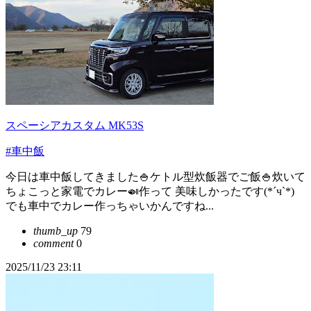
スペーシアカスタム MK53S
#車中飯
今日は車中飯してきました🍚ケトル型炊飯器でご飯🍚炊いて
ちょこっと家電でカレー🍛作って 美味しかったです(*´ч`*)
でも車中でカレー作っちゃいかんですね...
thumb_up
79
comment
0
2025/11/23 23:11