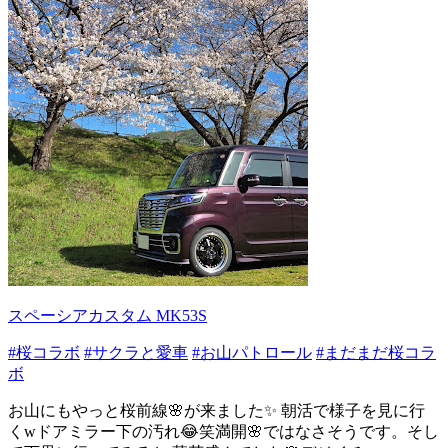
スペーシアカスタム MK53S
#桜コラボ
#サクラと愛車
#お山パトロール
#まだまだ桜コラ
ボ
お山にもやっと桜前線🌸が来ました✨ 朝活で様子を見に行
くwドアミラー下の汚れ😂笑満開🌸ではなさそうです。そし