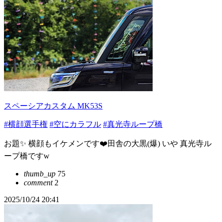
スペーシアカスタム MK53S
#横顔選手権
#空にカラフル
#真光寺ループ橋
お題✨ 横顔もイケメンです❤️田舎の大黒(爆) いや 真光寺ル
ープ橋ですw
thumb_up
75
comment
2
2025/10/24 20:41