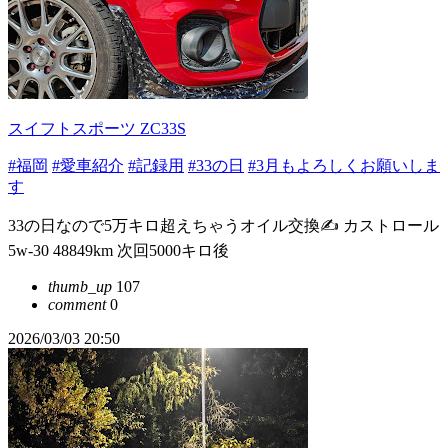
スイフトスポーツ ZC33S
#福岡
#愛車紹介
#記録用
#33の日
#3月もよろしくお願いしま
す
33の日なので5万キロ超えちゃうオイル交換✍️ カストロール
5w-30 48849km 次回5000キロ後
thumb_up
107
comment
0
2026/03/03 20:50