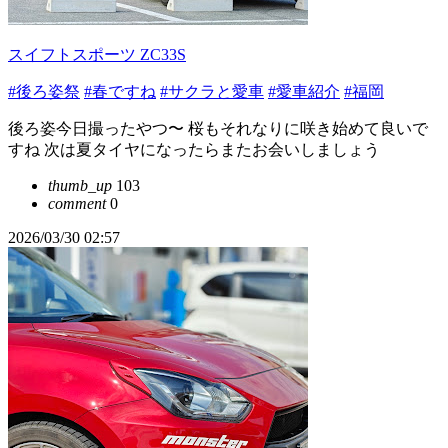
スイフトスポーツ ZC33S
#後ろ姿祭
#春ですね
#サクラと愛車
#愛車紹介
#福岡
後ろ姿今日撮ったやつ〜 桜もそれなりに咲き始めて良いで
すね 次は夏タイヤになったらまたお会いしましょう
thumb_up
103
comment
0
2026/03/30 02:57