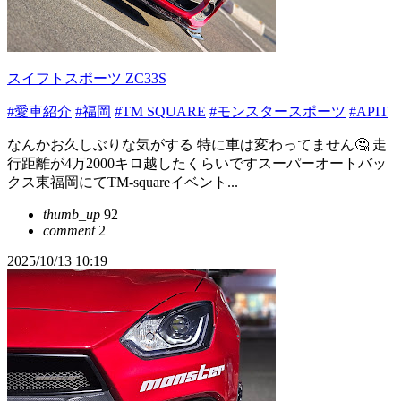
スイフトスポーツ ZC33S
#愛車紹介
#福岡
#TM SQUARE
#モンスタースポーツ
#APIT
なんかお久しぶりな気がする 特に車は変わってません🤔 走
行距離が4万2000キロ越したくらいですスーパーオートバッ
クス東福岡にてTM-squareイベント...
thumb_up
92
comment
2
2025/10/13 10:19