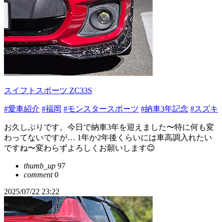
スイフトスポーツ ZC33S
#愛車紹介
#福岡
#モンスタースポーツ
#納車3年記念
#スズキ
お久しぶりです。今日で納車3年を迎えました〜特に何も変
わってないですが… 1年か2年後くらいには車高調入れたい
ですね〜変わらずよろしくお願いします😊
thumb_up
97
comment
0
2025/07/22 23:22