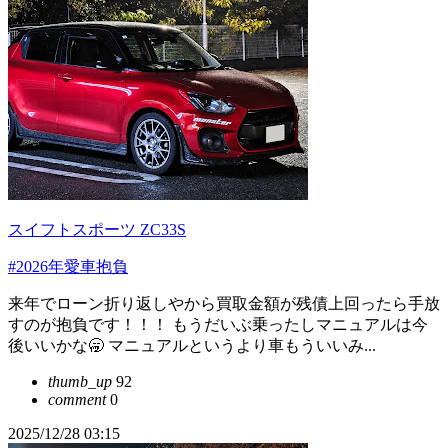
スイフトスポーツ ZC33S
#2026年愛車抱負
来年でローン折り返しやから買取金額が残債上回ったら手放
すのが抱負です！！！ もうだいぶ乗ったしマニュアルは今
後いいかな🥱 マニュアルというより車もういいみ...
thumb_up
92
comment
0
2025/12/28 03:15