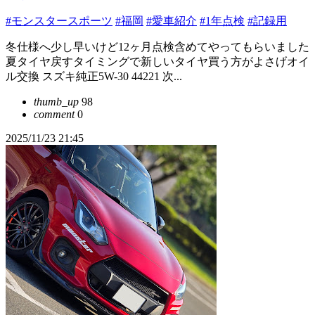
#モンスタースポーツ
#福岡
#愛車紹介
#1年点検
#記録用
冬仕様へ少し早いけど12ヶ月点検含めてやってもらいました
夏タイヤ戻すタイミングで新しいタイヤ買う方がよさげオイ
ル交換 スズキ純正5W-30 44221 次...
thumb_up
98
comment
0
2025/11/23 21:45