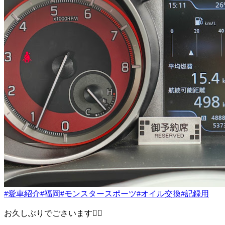
#愛車紹介
#福岡
#モンスタースポーツ
#オイル交換
#記録用
お久しぶりでごさいます🙂‍↕️