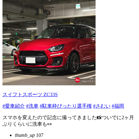
スイフトスポーツ ZC33S
#愛車紹介
#洗車
#駐車枠ぴったり選手権
#さむい
#福岡
スマホを変えたので記念に撮ってきました📸ついでに2ヶ月
ぶりくらいに洗車も👀
thumb_up
107