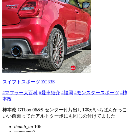
スイフトスポーツ ZC33S
#マフラー大百科
#愛車紹介
#福岡
#モンスタースポーツ
#柿
本改
柿本改 GTbox 06&S センター付片出し1本がいちばんかっこ
いい前乗ってたアルトターボにも同じの付けてました
thumb_up
106
comment
0