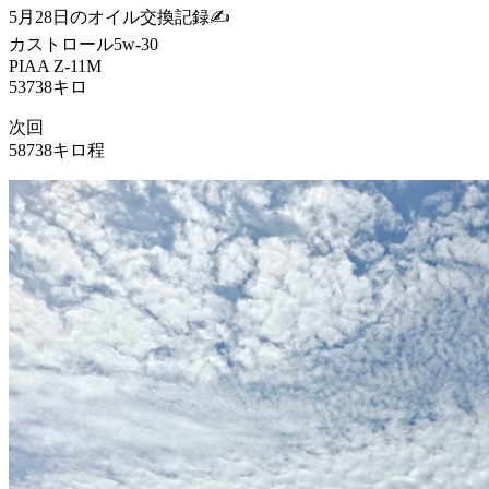
5月28日のオイル交換記録✍️
カストロール5w-30
PIAA Z-11M
53738キロ
次回
58738キロ程