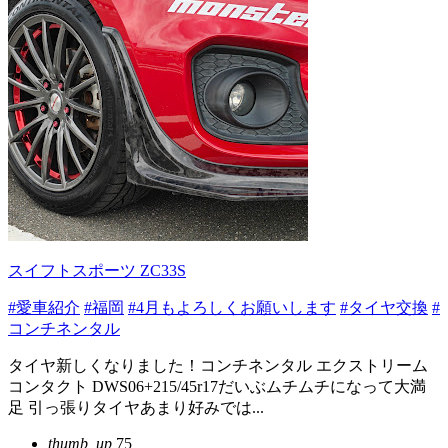
スイフトスポーツ ZC33S
#愛車紹介
#福岡
#4月もよろしくお願いします
#タイヤ交換
#
コンチネンタル
タイヤ新しくなりました！コンチネンタル エクストリーム
コンタクト DWS06+215/45r17だいぶムチムチになって大満
足 引っ張りタイヤあまり好みでは...
thumb_up
75