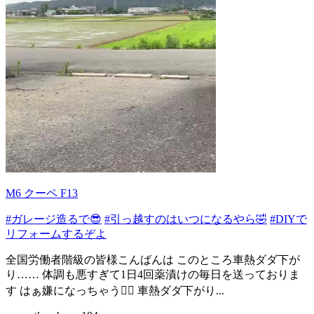
M6 クーペ F13
#ガレージ造るで😎
#引っ越すのはいつになるやら🤣
#DIYで
リフォームするぞよ
全国労働者階級の皆様こんばんは このところ車熱ダダ下が
り…… 体調も悪すぎて1日4回薬漬けの毎日を送っておりま
す はぁ嫌になっちゃう😵‍💫 車熱ダダ下がり...