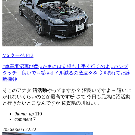
M6 クーペ F13
#車高調沼再び😎
#たまには妄想も上手く行くのよ
#バンプ
タッチ 良いで～🤣
#オイル減るの激速💢💢💨
#壊れてた診
断機😖
そこのアナタ 沼活動やってますか？ 沼良いですよ～ 這い上
がれないくらいのとか最高です🤣 さて 今日も元気に沼活動
と行きたいとこなんですか 佐賀県の川沿い...
thumb_up
110
comment
7
2026/06/05 22:22