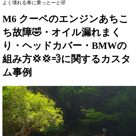
よく壊れる車に乗っとーと🤣
M6 クーペのエンジンあちこ
ち故障🤣・オイル漏れまく
り・ヘッドカバー・BMWの
組み方💢💢💨に関するカスタ
ム事例