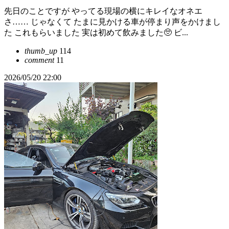
先日のことですが やってる現場の横にキレイなオネエ
さ…… じゃなくて たまに見かける車が停まり声をかけまし
た これもらいました 実は初めて飲みました🥺 ビ...
thumb_up
114
comment
11
2026/05/20 22:00