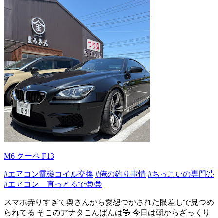
M6 クーペ F13
#エアコン電磁コイル交換
#俺の釣り事情
#ちっこいの専門🤣
#エアコン 直っとるで😎😎
スマホ弄りすぎて奥さんから愛想つかされた眼差しで見つめ
られてる そこのアナタこんばんは🤣 今日は朝からざっくり