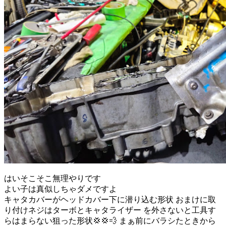
はいそこそこ無理やりです
よい子は真似しちゃダメですよ
キャタカバーがヘッドカバー下に潜り込む形状 おまけに取
り付けネジはターボとキャタライザー を外さないと工具す
らはまらない狙った形状💢💢💨 まぁ前にバラシたときから