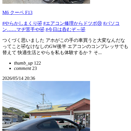
M6 クーペ F13
#やらかしまくり🤣
#エアコン修理からドツボ😢
#パソコ
ン……マヂ苦手や🤣
#今日は呑むぞ～🤣
つくづく思いました アホがこの手の車買うと大変なんだな
ってこと🤣なけなしのGW後半 エアコンのコンプレッサでも
替えて 快適生活とやらを私も体験するか？ そ...
thumb_up
122
comment
23
2026/05/14 20:36