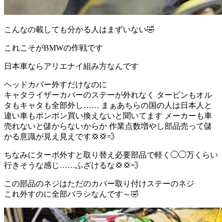
こんなの載しても分かる人はまずいない🤣
これこそがBMWの作戦です
日本車ならアリエナイ組み方なんです
ヘッドカバー外すだけなのに
キャタライザーカバーのステーが外れなく タービンもオル
タもキャタも全部外し…… まぁあちらの国の人は日本人と
違い車もポンポン買い換えないと聞いてます メーカーも車
売れないと儲からないからか 作業点数増やし部品売って儲
かる意識が見え見えです💢💢💨
ちなみにターボ外すと取り替え必要部品で軽く◯◯万くらい
行きそうな感じ……ふざけるな💢💢💨
この部品のネジはただのカバー取り付けステーのネジ
これ外すのに全部バラシなんです～🤣