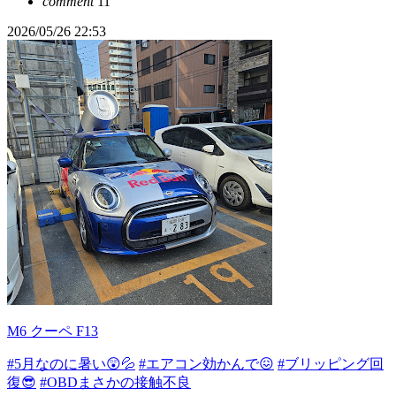
comment
11
2026/05/26 22:53
M6 クーペ F13
#5月なのに暑い😲💦
#エアコン効かんで😖
#ブリッピング回
復😎
#OBDまさかの接触不良