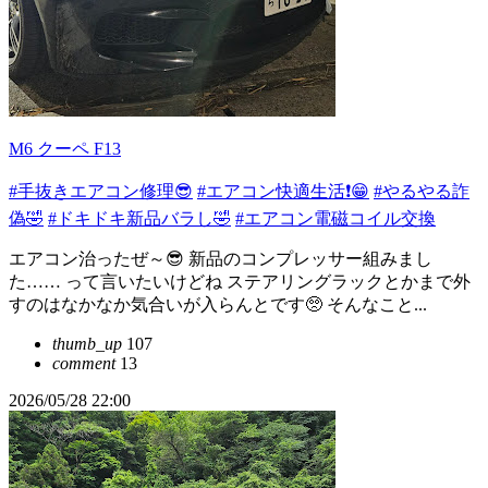
M6 クーペ F13
#手抜きエアコン修理😎
#エアコン快適生活❗️😁
#やるやる詐
偽🤣
#ドキドキ新品バラし🤣
#エアコン電磁コイル交換
エアコン治ったぜ～😎 新品のコンプレッサー組みまし
た…… って言いたいけどね ステアリングラックとかまで外
すのはなかなか気合いが入らんとです🥺 そんなこと...
thumb_up
107
comment
13
2026/05/28 22:00