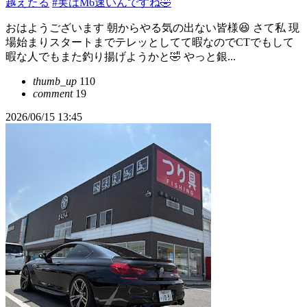
越えたる
#実はM6速いんですね🤣
おはようございます 朝からやる気の出ない皆様😆 さて私 現
場始まりスタートまでテレッとしてて暇なのでCTでもして
暇な人でもまた釣り揚げようかと🤣 やっと銀...
thumb_up
110
comment
19
2026/06/15 13:45