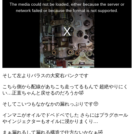
is
The media could not be loaded, either because the server or
a
modal
network failed or because the format is not supported.
window.
そして左よりバラスの大変右バンクです
こちら側から配線があちこち走ってるもんで 超絶やりにく
い…正直ちゃんと戻せるのだろうか🤣
そしてこいつもなかなかの漏れっぷりです🥺
インマニがオイルでドベドベでした さらにはプラグホール
やインジェクターもオイルに浸かりまくり…
まぁ漏れるして漏れる構造で仕方ないかなぁ🤣