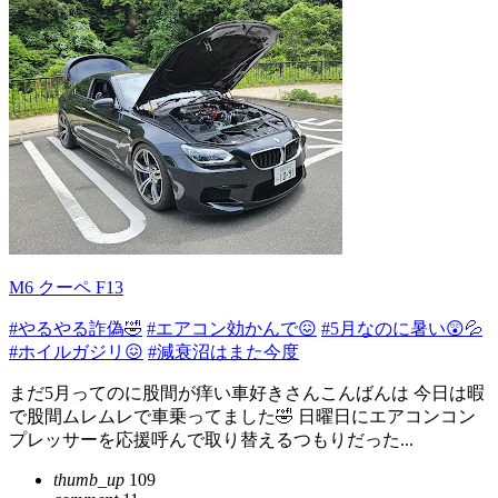
M6 クーペ F13
#やるやる詐偽🤣
#エアコン効かんで😖
#5月なのに暑い😲💦
#ホイルガジリ😖
#減衰沼はまた今度
まだ5月ってのに股間が痒い車好きさんこんばんは 今日は暇
で股間ムレムレで車乗ってました🤣 日曜日にエアコンコン
プレッサーを応援呼んで取り替えるつもりだった...
thumb_up
109