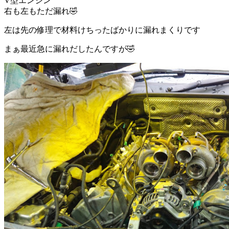
V型エンジン
右も左もただ漏れ🤣
左は先の修理で材料けちったばかりに漏れまくりです
まぁ最近急に漏れだしたんですが🤣