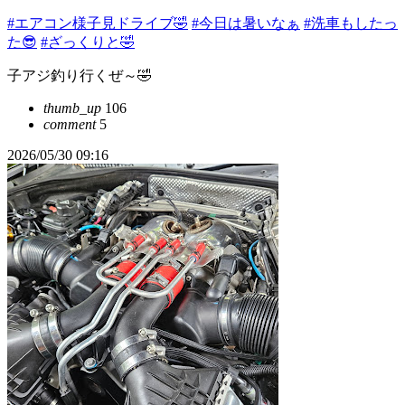
#エアコン様子見ドライブ🤣
#今日は暑いなぁ
#洗車もしたっ
た😎
#ざっくりと🤣
子アジ釣り行くぜ～🤣
thumb_up
106
comment
5
2026/05/30 09:16