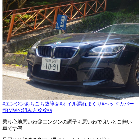
#エンジンあちこち故障🤣
#オイル漏れまくり
#ヘッドカバー
#BMWの組み方💢💢💨
乗り心地悪いわ😣エンジンの調子も悪いわで良いとこ無い
車です🤣