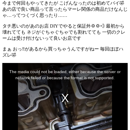
今まで何回もやってきたが こげんなったのは初めてバイ🤣
あの店で良い商品って言ったらマーレ関係の商品だけなんじ
ゃ…ってつくづく思ったり……
タチ悪いのがあのお店 DIYでやると保証外💢💢💨 最初から
壊れてても ネジがぐちゃぐちゃでも割れてても 一切のクレ
ームは受け付けないって良いお店です
まぁ おっ‼️があるから買っちゃうんですがねー 毎回ほぼハ
ズレ🤣
This
is
The media could not be loaded, either because the server or
a
modal
network failed or because the format is not supported.
window.