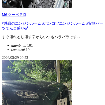
M6 クーペ F13
#魅惑のエンジンルーム
#ポンコツエンジンルーム
#安物パー
ツてんこ盛り🤣
すぐ壊れるし壊す🤣からいつもバラバラです～
thumb_up
101
comment
10
2026/05/29 20:53