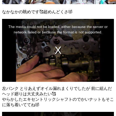
なかなかの眺めです🥰超めんどくさ🤣
This
is
The media could not be loaded, either because the server or
a
modal
network failed or because the format is not supported.
window.
左バンク とりあえずオイル漏れまくりでしたが 前に組んだ
ヘッド廻りは大丈夫みたい🥰
やらかしたエキセントリックシャフトのでかいナットもそこ
に落ち着いててね🤣
This