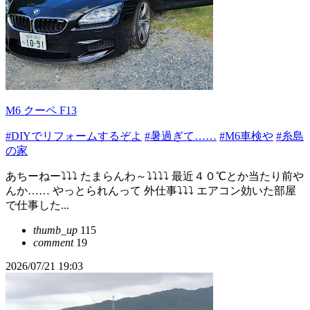
M6 クーペ F13
#DIYでリフォームするぞよ
#暑過ぎて……
#M6車検や
#糸島
の家
あちーねー⤵️⤵️⤵️ たまらんわ～⤵️⤵️⤵️⤵️ 最近４０℃とか当たり前や
んか…… やっとられんって 外仕事⤵️⤵️⤵️ エアコン効いた部屋
で仕事した...
thumb_up
115
comment
19
2026/07/21 19:03