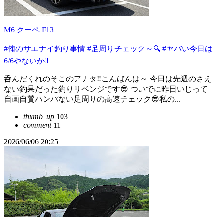
M6 クーペ F13
#俺のサエナイ釣り事情
#足周りチェック～🔍️
#ヤバい今日は
6/6やないか‼
呑んだくれのそこのアナタ‼こんばんは～ 今日は先週のさえ
ない釣果だった釣りリベンジです😎 ついでに昨日いじって
自画自賛ハンパない足周りの高速チェック😎私の...
thumb_up
103
comment
11
2026/06/06 20:25