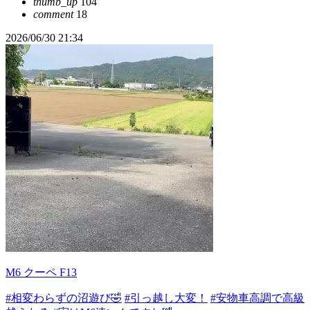
thumb_up
104
comment
18
2026/06/30 21:34
M6 クーペ F13
#相変わらずの沼遊び🤣
#引っ越し大変！
#安物車高調で高級