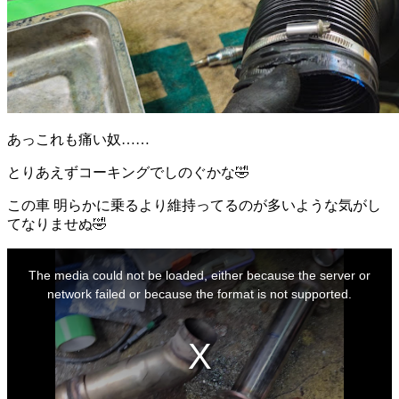
あっこれも痛い奴……
とりあえずコーキングでしのぐかな🤣
この車 明らかに乗るより維持ってるのが多いような気がし
てなりませぬ🤣
This
is
The media could not be loaded, either because the server or
a
modal
network failed or because the format is not supported.
window.