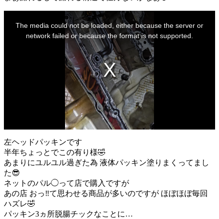
This
is
The media could not be loaded, either because the server or
a
modal
network failed or because the format is not supported.
window.
左ヘッドパッキンです
半年ちょっとでこの有り様🤣
あまりにユルユル過ぎた為 液体パッキン塗りまくってまし
た😎
ネットのパル◯って店で購入ですが
あの店 おっ‼️て思わせる商品が多いのですが ほぼほぼ毎回
ハズレ🤣
パッキン3ヵ所脱腸チックなことに…