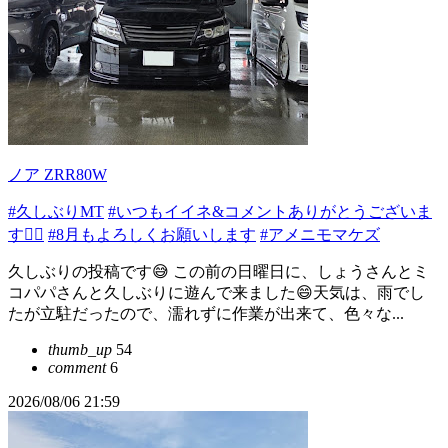
ノア ZRR80W
#久しぶりMT
#いつもイイネ&コメントありがとうございま
す🙇‍♂️
#8月もよろしくお願いします
#アメニモマケズ
久しぶりの投稿です😅 この前の日曜日に、しょうさんとミ
コパパさんと久しぶりに遊んで来ました😄天気は、雨でし
たが立駐だったので、濡れずに作業が出来て、色々な...
thumb_up
54
comment
6
2026/08/06 21:59