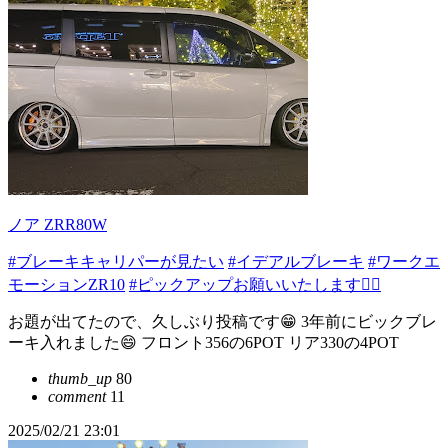
ノア ZRR80W
#ブレーキキャリパーが見たい
#イデアルブレーキ
#ワークエ
モーションZR10
#ピックアップお願いいたします🙇‍♂️
お題が出てたので、久しぶり投稿です😁 3年前にビックブレ
ーキ入れました😄 フロント356の6POT リア330の4POT
thumb_up
80
comment
11
2025/02/21 23:01