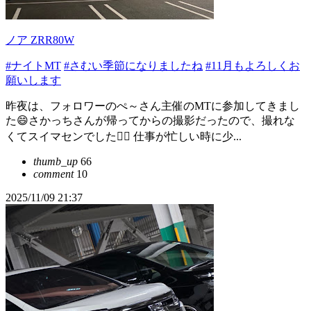
ノア ZRR80W
#ナイトMT
#さむい季節になりましたね
#11月もよろしくお
願いします
昨夜は、フォロワーのぺ～さん主催のMTに参加してきまし
た😄さかっちさんが帰ってからの撮影だったので、撮れな
くてスイマセンでした🙇‍♂️ 仕事が忙しい時に少...
thumb_up
66
comment
10
2025/11/09 21:37