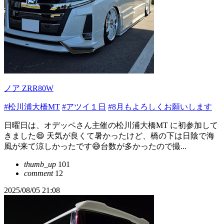
ノア ZRR80W
#松川浦大橋MT
#アツイ１日
#8月もよろしくお願いします
日曜日は、オデッペさん主催の松川浦大橋MT に初参加して
きました😄 天気が良くて暑かったけど、橋の下は日陰で海
風が来て涼しかったです😅台数が多かったので撮...
thumb_up
101
comment
12
2025/08/05 21:08