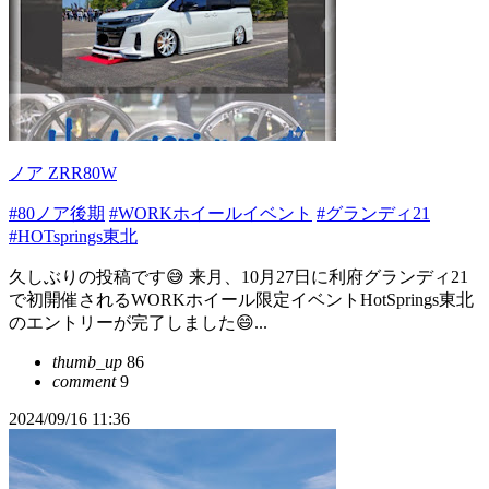
ノア ZRR80W
#80ノア後期
#WORKホイールイベント
#グランディ21
#HOTsprings東北
久しぶりの投稿です😅 来月、10月27日に利府グランディ21
で初開催されるWORKホイール限定イベントHotSprings東北
のエントリーが完了しました😄...
thumb_up
86
comment
9
2024/09/16 11:36