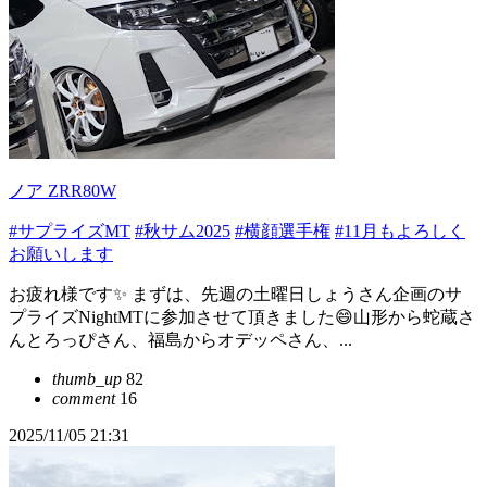
ノア ZRR80W
#サプライズMT
#秋サム2025
#横顔選手権
#11月もよろしく
お願いします
お疲れ様です✨️ まずは、先週の土曜日しょうさん企画のサ
プライズNightMTに参加させて頂きました😄山形から蛇蔵さ
んとろっぴさん、福島からオデッペさん、...
thumb_up
82
comment
16
2025/11/05 21:31