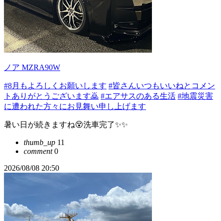
ノア MZRA90W
#8月もよろしくお願いします
#皆さんいつもいいねとコメン
トありがとうございます🙇
#エアサスのある生活
#地震災害
に遭われた方々にお見舞い申し上げます
暑い日が続きますね😵洗車完了✨✨
thumb_up
11
comment
0
2026/08/08 20:50