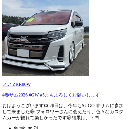
ノア ZRR80W
#春サム2026
#GW
#5月もよろしくお願いします
おはようございます💤 昨日は、今年もSUGO 春サムに参加
して来ました😄 フォロワーさんに会えたり、色々なカスタ
ムカーが観れて楽しかったです😃結果は、トヨ...
thumb_up
74