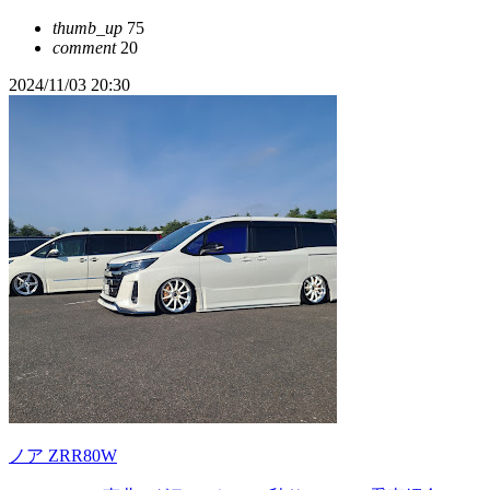
thumb_up
75
comment
20
2024/11/03 20:30
ノア ZRR80W