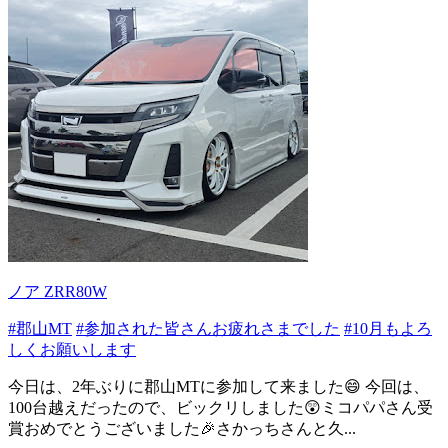
ノア ZRR80W
#郡山MT
#参加された皆さんお疲れさまでした
#10月もよろ
しくお願いします
今日は、2年ぶりに郡山MTに参加して来ました😄 今回は、
100台越えだったので、ビックリしました😲ミコパパさん受
賞おめでとうございました🎉さかっちさんと久...