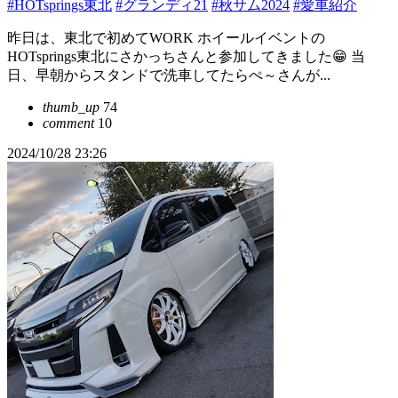
#HOTsprings東北
#グランディ21
#秋サム2024
#愛車紹介
昨日は、東北で初めてWORK ホイールイベントの
HOTsprings東北にさかっちさんと参加してきました😁 当
日、早朝からスタンドで洗車してたらぺ～さんが...
thumb_up
74
comment
10
2024/10/28 23:26