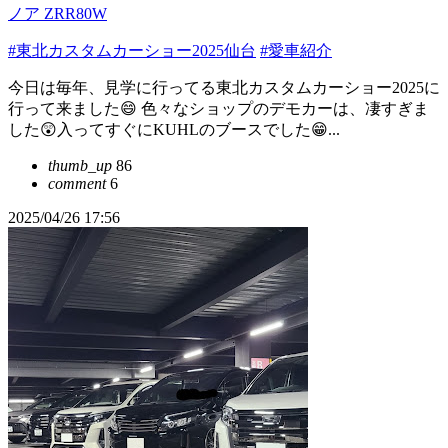
ノア ZRR80W
#東北カスタムカーショー2025仙台
#愛車紹介
今日は毎年、見学に行ってる東北カスタムカーショー2025に
行って来ました😄 色々なショップのデモカーは、凄すぎま
した😲入ってすぐにKUHLのブースでした😁...
thumb_up
86
comment
6
2025/04/26 17:56