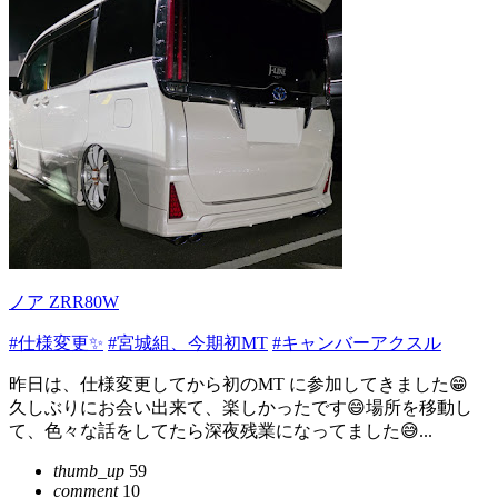
ノア ZRR80W
#仕様変更✨
#宮城組、今期初MT
#キャンバーアクスル
昨日は、仕様変更してから初のMT に参加してきました😁
久しぶりにお会い出来て、楽しかったです😄場所を移動し
て、色々な話をしてたら深夜残業になってました😅...
thumb_up
59
comment
10