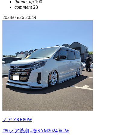
thumb_up
100
comment
23
2024/05/26 20:49
ノア ZRR80W
#80ノア後期
#春SAM2024
#GW