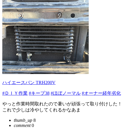
ハイエースバン TRH200V
#ＤＩＹ作業
#キープ38
#ほぼノーマル
#オーナー経年劣化
やっと作業時間取れたので暑いが頑張って取り付けした！
これで少しは冷やしてくれるかなあま
thumb_up
8
comment
0