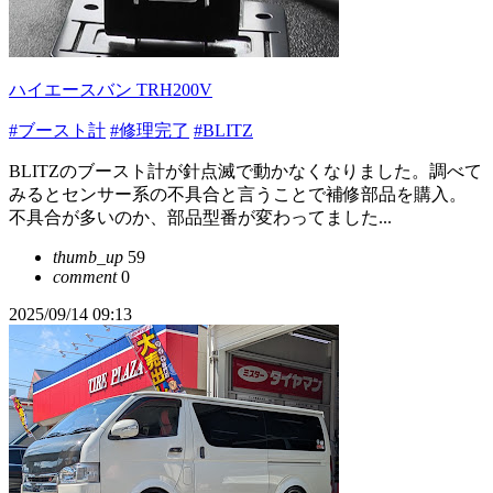
ハイエースバン TRH200V
#ブースト計
#修理完了
#BLITZ
BLITZのブースト計が針点滅で動かなくなりました。調べて
みるとセンサー系の不具合と言うことで補修部品を購入。
不具合が多いのか、部品型番が変わってました...
thumb_up
59
comment
0
2025/09/14 09:13