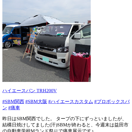
ハイエースバン TRH200V
#SBM関西
#SBM大阪
#ハイエースカスタム
#プロボックスバ
ン
#痛車
昨日はSBM関西でした。 タープの下にずっといましたが、
結構日焼けしてました(汗)SBMが終わると、今週末は益田市
の自動車学校Mランド祭りで痛車展示です♪