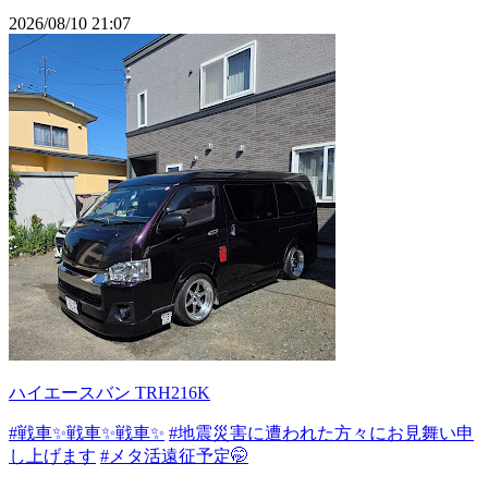
2026/08/10 21:07
ハイエースバン TRH216K
#戦車✨戦車✨戦車✨
#地震災害に遭われた方々にお見舞い申
し上げます
#メタ活遠征予定🤭