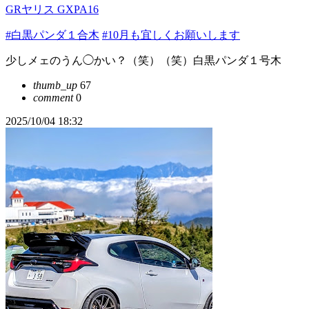
GRヤリス GXPA16
#白黒パンダ１合木
#10月も宜しくお願いします
少しメェのうん◯かい？（笑）（笑）白黒パンダ１号木
thumb_up
67
comment
0
2025/10/04 18:32