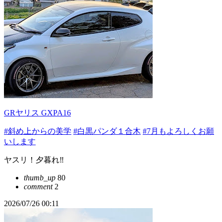
GRヤリス GXPA16
#斜め上からの美学
#白黒パンダ１合木
#7月もよろしくお願
いします
ヤスリ！夕暮れ‼️
thumb_up
80
comment
2
2026/07/26 00:11