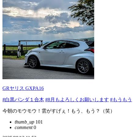
GRヤリス GXPA16
#白黒パンダ１合木
#8月もよろしくお願いします
#もうもう
今朝のモウモウ！雲がすげぇ！もう、もう？（笑）
thumb_up
101
comment
0