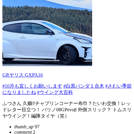
GRヤリス GXPA16
#10月も宜しくお願いします
#白黒パンダ１合木
#さむい季節
になりましたね
#ウイング大百科
ふつさん 久鰤‼️チャプリンコーナー布巾？たいわ交換！レッ
ドレター目立つ！ バリノ08GPevoβ 外側スリック？ トムスリ
ヤウイング！編隊タイヤ（笑）
thumb_up
97
comment
2