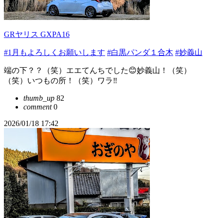
GRヤリス GXPA16
#1月もよろしくお願いします
#白黒パンダ１合木
#妙義山
端の下？？（笑）エエてんちでした😊妙義山！（笑）
（笑）いつもの所！（笑）ワラ‼️
thumb_up
82
comment
0
2026/01/18 17:42