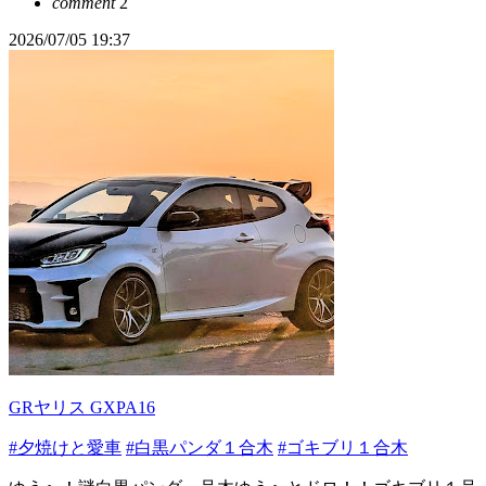
comment
2
2026/07/05 19:37
GRヤリス GXPA16
#夕焼けと愛車
#白黒パンダ１合木
#ゴキブリ１合木