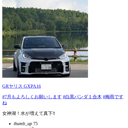
GRヤリス GXPA16
#7月もよろしくお願いします
#白黒パンダ１合木
#梅雨です
ね
女神湖！水が増えて真下‼️
thumb_up
75