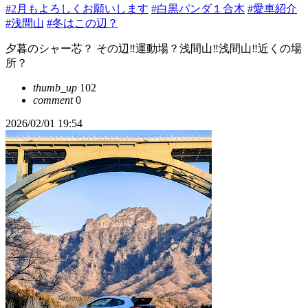
#2月もよろしくお願いします
#白黒パンダ１合木
#愛車紹介
#浅間山
#冬はこの辺？
夕暮のシャー芯？ その辺‼️運動場？浅間山‼️浅間山‼️近くの場
所？
thumb_up
102
comment
0
2026/02/01 19:54