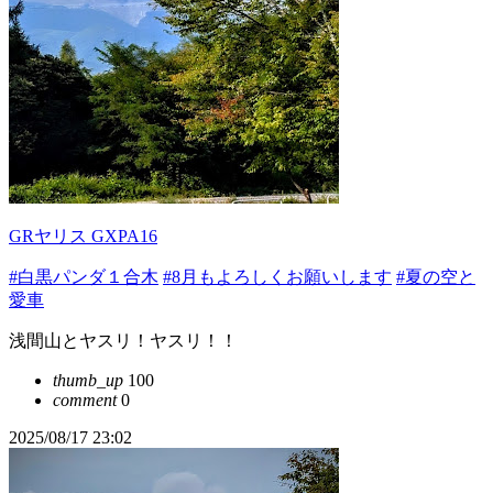
GRヤリス GXPA16
#白黒パンダ１合木
#8月もよろしくお願いします
#夏の空と
愛車
浅間山とヤスリ！ヤスリ！！
thumb_up
100
comment
0
2025/08/17 23:02