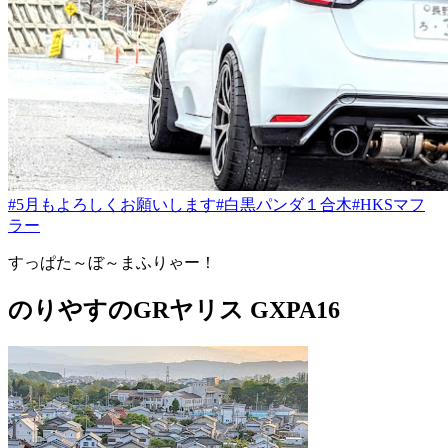
#5月もよろしくお願いします
#白黒パンダ１合木
#HKSマフ
ラー
すっぱた～ぼ～まふりゃー！
のりやすのGRヤリス GXPA16