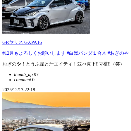
GRヤリス GXPA16
#12月もよろしくお願いします
#白黒パンダ１合木
#おぎのや
おぎのや！とうふ屋と汁エイティ！並べ真下‼️マ横‼️（笑）
thumb_up
97
comment
0
2025/12/13 22:18