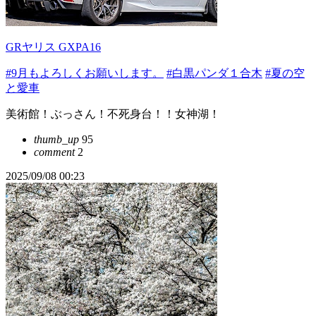
GRヤリス GXPA16
#9月もよろしくお願いします。
#白黒パンダ１合木
#夏の空
と愛車
美術館！ぶっさん！不死身台！！女神湖！
thumb_up
95
comment
2
2025/09/08 00:23