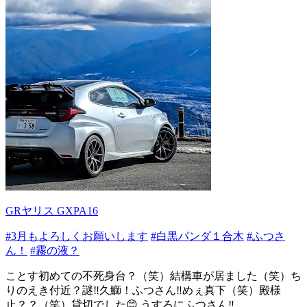
GRヤリス GXPA16
#3月もよろしくお願いします
#白黒パンダ１合木
#ふつさ
ん！
#霧の液？
ことす初めての不死身台？（笑）結構車が居ました（笑）ち
りのえき付近？謎‼️久鰤！ふつさん‼️めぇ真下（笑）殿様
止？？（笑）貸切でした😊 うすろにふつさん‼...