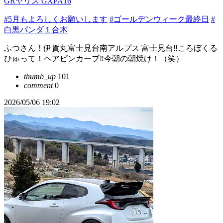
GRヤリス GXPA16
#5月もよろしくお願いします
#ゴールデンウィーク最終日
#
白黒パンダ１合木
ふつさん！伊賀丸富士見台南アルプス 富士見台‼️ころぼくる
ひゅって！ヘアピンカーブ‼️今朝の朝焼け！（笑）
thumb_up
101
comment
0
2026/05/06 19:02