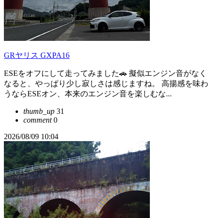
GRヤリス GXPA16
ESEをオフにして走ってみました🚗 擬似エンジン音がなく
なると、やっぱり少し寂しさは感じますね。 高揚感を味わ
うならESEオン、本来のエンジン音を楽しむな...
thumb_up
31
comment
0
2026/08/09 10:04