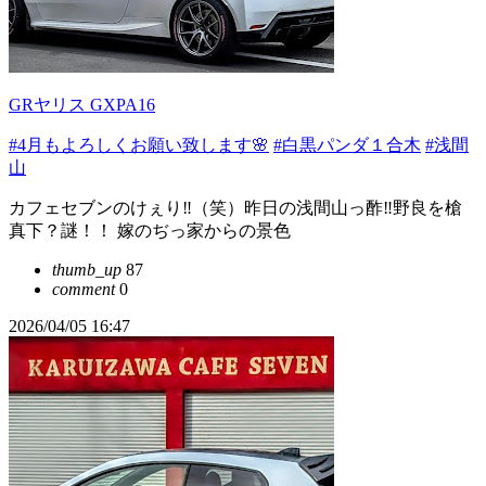
GRヤリス GXPA16
#4月もよろしくお願い致します🌸
#白黒パンダ１合木
#浅間
山
カフェセブンのけぇり‼️（笑）昨日の浅間山っ酢‼️野良を槍
真下？謎！！ 嫁のぢっ家からの景色
thumb_up
87
comment
0
2026/04/05 16:47