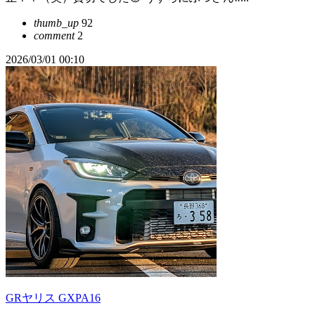
thumb_up
92
comment
2
2026/03/01 00:10
GRヤリス GXPA16