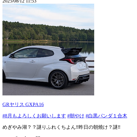
2025/08/12 11:53
GRヤリス GXPA16
#8月もよろしくお願いします
#朝やけ
#白黒パンダ１合木
めぎやみ湖？？謎りふれくちよん‼️昨日の朝燒け？謎‼️