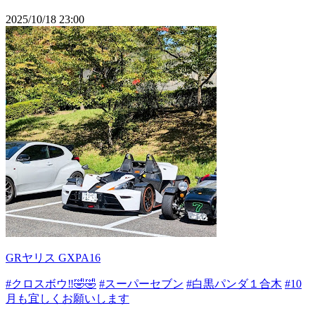
2025/10/18 23:00
GRヤリス GXPA16
#クロスボウ‼️🤣🤣
#スーパーセブン
#白黒パンダ１合木
#10
月も宜しくお願いします