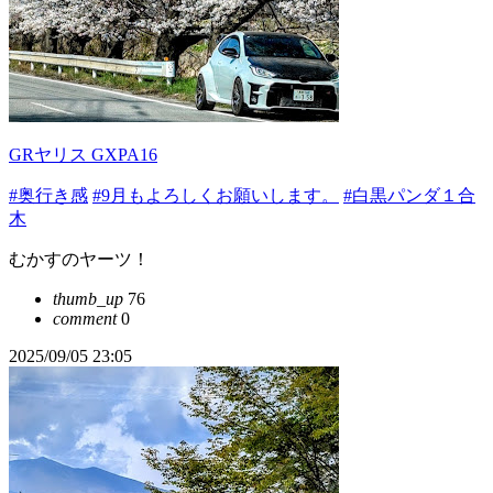
GRヤリス GXPA16
#奥行き感
#9月もよろしくお願いします。
#白黒パンダ１合
木
むかすのヤーツ！
thumb_up
76
comment
0
2025/09/05 23:05