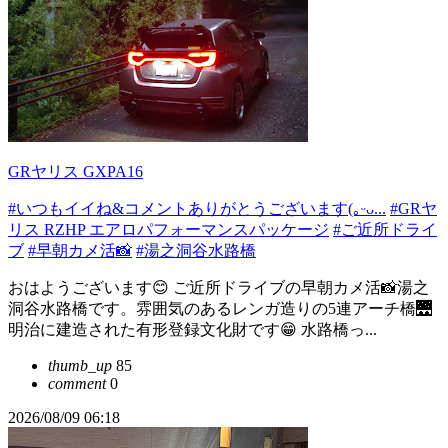
GRヤリス GXPA16
#いつもイイね&コメントありがとうございます(｡ᵕᴗ...
#GRヤ
リス RZHP エアロパフォーマンスパッケージ
#ご近所ドライ
ブ
#早朝カメ活📸
#湯之洞谷水路橋
おはようございます😊 ご近所ドライブの早朝カメ活📸湯之
洞谷水路橋です。雰囲気のあるレンガ造りの5連アーチ橋🌉
明治に建造された有形登録文化財です😁 水路橋っ...
thumb_up
85
comment
0
2026/08/09 06:18