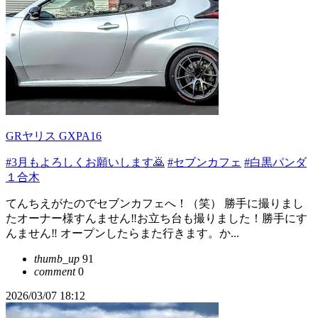
GRヤリス GXPA16
#3月もよろしくお願いします🙇
#セブンカフェ
#白黒パンダ
１合木
てんちえがたのでセブンカフェへ！（笑） 勝手に撮りまし
たオーナー様すんません‼️お立ち台も撮りました！勝手にす
んません‼️ オープンしたらまた行きます。か...
thumb_up
91
comment
0
2026/03/07 18:12