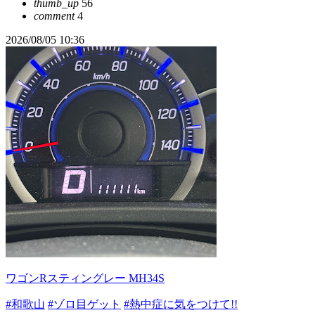
thumb_up
56
comment
4
2026/08/05 10:36
ワゴンRスティングレー MH34S
#和歌山
#ゾロ目ゲット
#熱中症に気をつけて!!