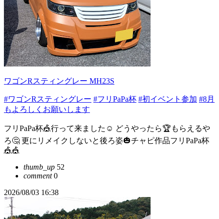
ワゴンRスティングレー MH23S
#ワゴンRスティングレー
#フリPaPa杯
#初イベント参加
#8月
もよろしくお願いします
フリPaPa杯🎪行って来ました☺ どうやったら🏆もらえるや
ろ🤔 更にリメイクしないと後ろ姿🎃チャピ作品フリPaPa杯
🎪🎪
thumb_up
52
comment
0
2026/08/03 16:38