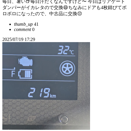
毎日、暑い🍺毎日汗だくなんですけど〜 今日はリアゲート
ダンパーがイカレタので交換😄ちなみにドアも4枚錆びてボ
ロボロになったので、中古品に交換😔
thumb_up
41
comment
0
2025/07/19 17:29