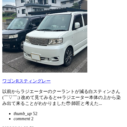
ワゴンRスティングレー
以前からラジエーターのクーラントが減る白スティンさん
(￣▽￣;) 改めて見てみると👀ラジエーター本体の上から染
み出て来ることがわかりました🥹 師匠と考えた...
thumb_up
52
comment
2