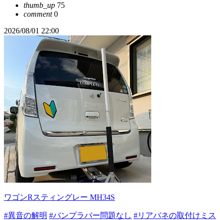
thumb_up
75
comment
0
2026/08/01 22:00
ワゴンRスティングレー MH34S
#異音の解明
#バンプラバー問題なし
#リアバネの取付けミス