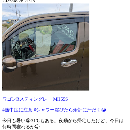
2025/08/26 21:25
ワゴンRスティングレー MH55S
#熱中症に注意
#シャワー浴びたら余計に汗だく😭
今日も暑い😭31℃もある。夜勤から帰宅したけど、今日は
何時間寝れるか🥱