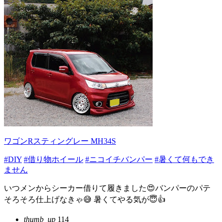
ワゴンRスティングレー MH34S
#DIY
#借り物ホイール
#ニコイチバンパー
#暑くて何もでき
ません
いつメンからシーカー借りて履きました😍バンパーのパテ
そろそろ仕上げなきゃ😅 暑くてやる気が😇👍
thumb_up
114