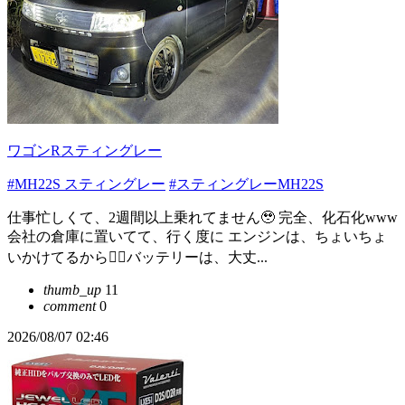
ワゴンRスティングレー
#MH22S スティングレー
#スティングレーMH22S
仕事忙しくて、2週間以上乗れてません🥹 完全、化石化www
会社の倉庫に置いてて、行く度に エンジンは、ちょいちょ
いかけてるから🙂‍↕️バッテリーは、大丈...
thumb_up
11
comment
0
2026/08/07 02:46