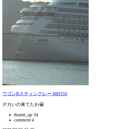
ワゴンRスティングレー MH55S
デカいの来てたわ😀
thumb_up
34
comment
4