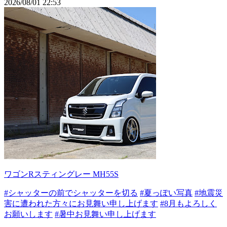
2026/08/01 22:53
ワゴンRスティングレー MH55S
#シャッターの前でシャッターを切る
#夏っぽい写真
#地震災
害に遭われた方々にお見舞い申し上げます
#8月もよろしく
お願いします
#暑中お見舞い申し上げます