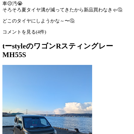
車😥汚😭
そろそろ夏タイヤ溝が減ってきたから新品買わなきゃ🤔
どこのタイヤにしようかな～〜🤔
コメントを見る(4件)
tーstyleのワゴンRスティングレー
MH55S