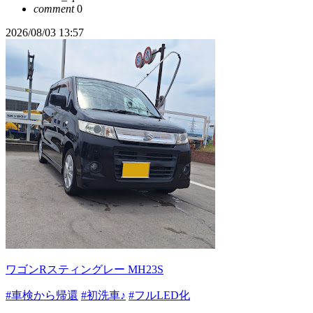
comment
0
2026/08/03 13:57
ワゴンRスティングレー MH23S
#車検から帰還
#初洗車♪
#フルLED化