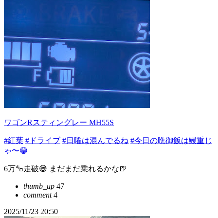
ワゴンRスティングレー MH55S
#紅葉
#ドライブ
#日曜は混んでるね
#今日の晩御飯は鰻重じ
ゃ〜😁
6万㌔走破😅 まだまだ乗れるかな🍺
thumb_up
47
comment
4
2025/11/23 20:50