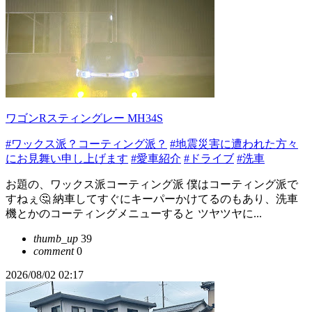
ワゴンRスティングレー MH34S
#ワックス派？コーティング派？
#地震災害に遭われた方々
にお見舞い申し上げます
#愛車紹介
#ドライブ
#洗車
お題の、ワックス派コーティング派 僕はコーティング派で
すねぇ🤔 納車してすぐにキーパーかけてるのもあり、洗車
機とかのコーティングメニューすると ツヤツヤに...
thumb_up
39
comment
0
2026/08/02 02:17