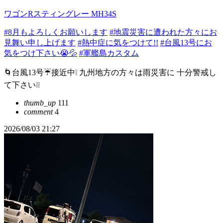
ワゴンRスティングレー MH34S
#8月もよろしくお願いします
#地震災害に遭われた方々にお
見舞い申し上げます
#熱中症に気をつけて!!
#台風13号にお
気をつけ下さい😭💦
#軍艦島カスタム
🌀台風13号☔接近中❕ 九州地方の方々は雨災害に 十分警戒し
て下さい❕❕
thumb_up
111
comment
4
2026/08/03 21:27