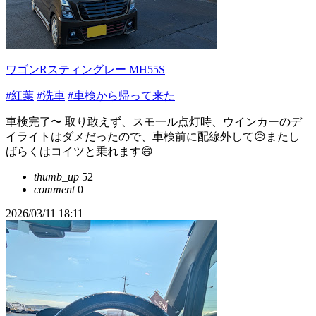
ワゴンRスティングレー MH55S
#紅葉
#洗車
#車検から帰って来た
車検完了〜 取り敢えず、スモ一ル点灯時、ウインカーのデ
イライトはダメだったので、車検前に配線外して😥またし
ばらくはコイツと乗れます😄
thumb_up
52
comment
0
2026/03/11 18:11