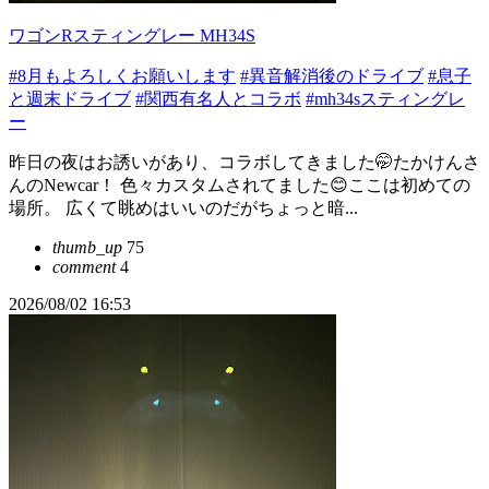
ワゴンRスティングレー MH34S
#8月もよろしくお願いします
#異音解消後のドライブ
#息子
と週末ドライブ
#関西有名人とコラボ
#mh34sスティングレ
ー
昨日の夜はお誘いがあり、コラボしてきました🤭たかけんさ
んのNewcar！ 色々カスタムされてました😊ここは初めての
場所。 広くて眺めはいいのだがちょっと暗...
thumb_up
75
comment
4
2026/08/02 16:53