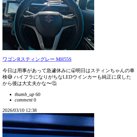
ワゴンRスティングレー MH55S
今日は用事があって急遽休みに🥱明日はスティンちゃんの車
検😅 ハイフラになりがちなLEDウインカーも純正に戻した
から後は大丈夫かな〜🤔
thumb_up
60
comment
0
2026/03/10 12:38