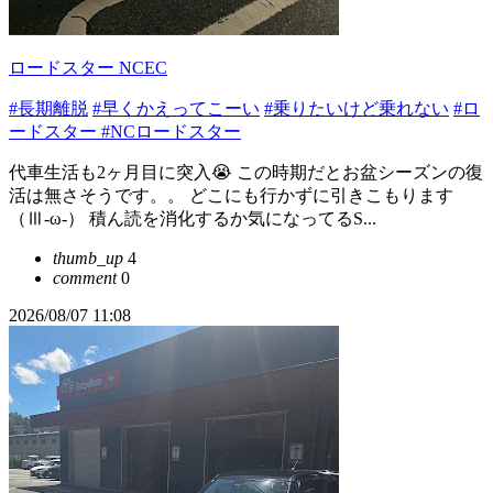
ロードスター NCEC
#長期離脱
#早くかえってこーい
#乗りたいけど乗れない
#ロ
ードスター
#NCロードスター
代車生活も2ヶ月目に突入😭 この時期だとお盆シーズンの復
活は無さそうです。。 どこにも行かずに引きこもります
（Ⅲ-ω-） 積ん読を消化するか気になってるS...
thumb_up
4
comment
0
2026/08/07 11:08