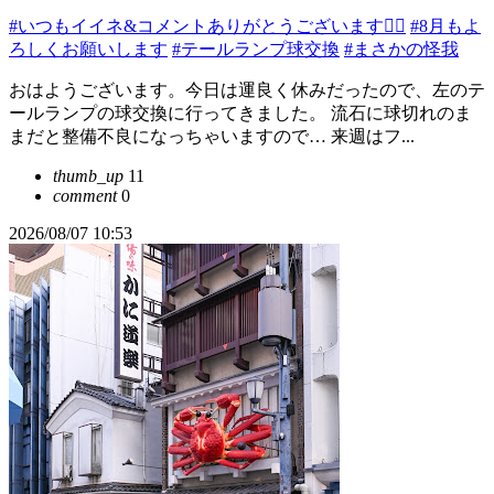
#いつもイイネ&コメントありがとうございます🙇‍♂️
#8月もよ
ろしくお願いします
#テールランプ球交換
#まさかの怪我
おはようございます。今日は運良く休みだったので、左のテ
ールランプの球交換に行ってきました。 流石に球切れのま
まだと整備不良になっちゃいますので… 来週はフ...
thumb_up
11
comment
0
2026/08/07 10:53