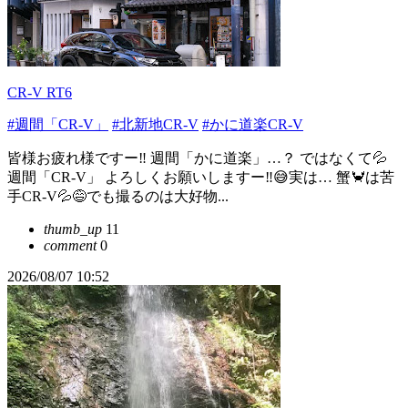
CR-V RT6
#週間「CR-V」
#北新地CR-V
#かに道楽CR-V
皆様お疲れ様ですー‼︎ 週間「かに道楽」…？ ではなくて💦
週間「CR-V」 よろしくお願いしますー‼︎😅実は… 蟹🦀は苦
手CR-V💦😅でも撮るのは大好物...
thumb_up
11
comment
0
2026/08/07 10:52