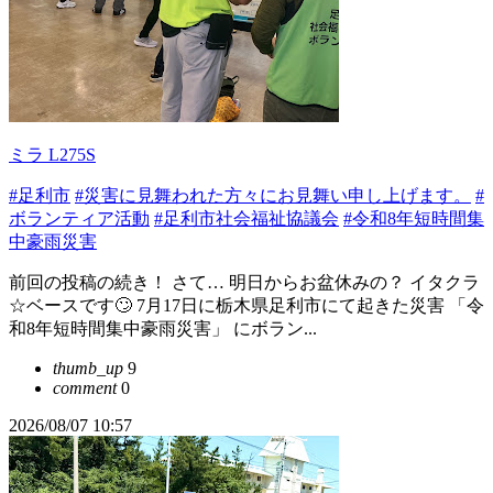
ミラ L275S
#足利市
#災害に見舞われた方々にお見舞い申し上げます。
#
ボランティア活動
#足利市社会福祉協議会
#令和8年短時間集
中豪雨災害
前回の投稿の続き！ さて… 明日からお盆休みの？ イタクラ
☆ベースです🙄 7月17日に栃木県足利市にて起きた災害 「令
和8年短時間集中豪雨災害」 にボラン...
thumb_up
9
comment
0
2026/08/07 10:57