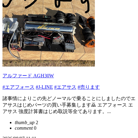
アルファード AGH30W
#エアフォース
#J-LINE
#エアサス
#売ります
諸事情によりこの先どノーマルで乗ることにしましたのでエ
アサスはじめパーツの買い手募集します🙇 エアフォース エ
アサス 強度計算書はじめ取説等全てあります。...
thumb_up
2
comment
0