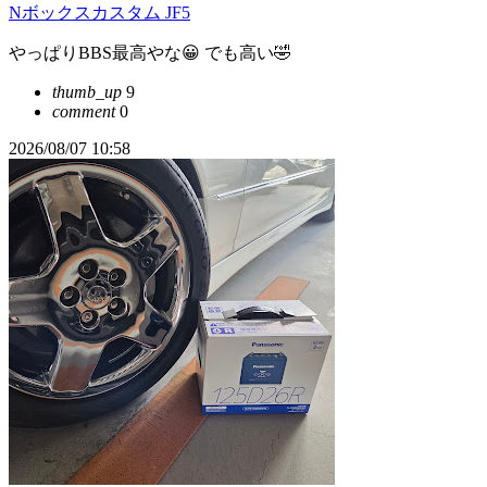
Nボックスカスタム JF5
やっぱりBBS最高やな😀 でも高い🤣
thumb_up
9
comment
0
2026/08/07 10:58