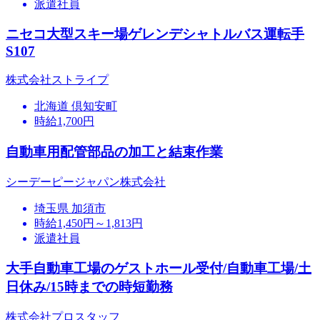
派遣社員
ニセコ大型スキー場ゲレンデシャトルバス運転手
S107
株式会社ストライプ
北海道 倶知安町
時給1,700円
自動車用配管部品の加工と結束作業
シーデーピージャパン株式会社
埼玉県 加須市
時給1,450円～1,813円
派遣社員
大手自動車工場のゲストホール受付/自動車工場/土
日休み/15時までの時短勤務
株式会社プロスタッフ