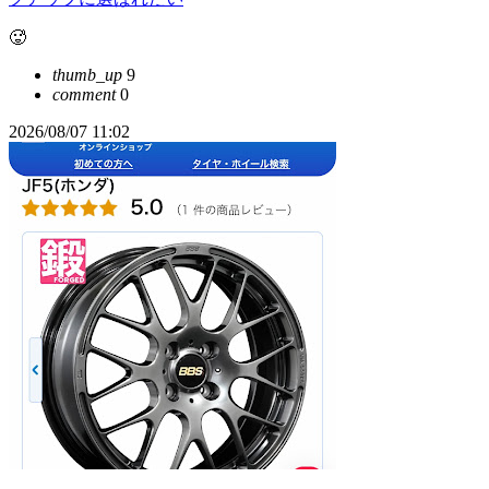
🥵
thumb_up
9
comment
0
2026/08/07 11:02