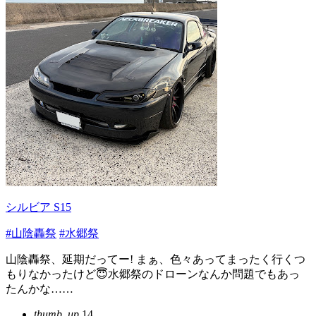
シルビア S15
#山陰轟祭
#水郷祭
山陰轟祭、延期だってー! まぁ、色々あってまったく行くつ
もりなかったけど😇水郷祭のドローンなんか問題でもあっ
たんかな……
thumb_up
14