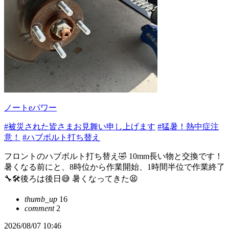
ノートeパワー
#被災された皆さまお見舞い申し上げます
#猛暑！熱中症注
意！
#ハブボルト打ち替え
フロントのハブボルト打ち替え🤣 10mm長い物と交換です！
暑くなる前にと、8時位から作業開始、1時間半位で作業終了
🔧🛠️後ろは後日😅 暑くなってきた😫
thumb_up
16
comment
2
2026/08/07 10:46