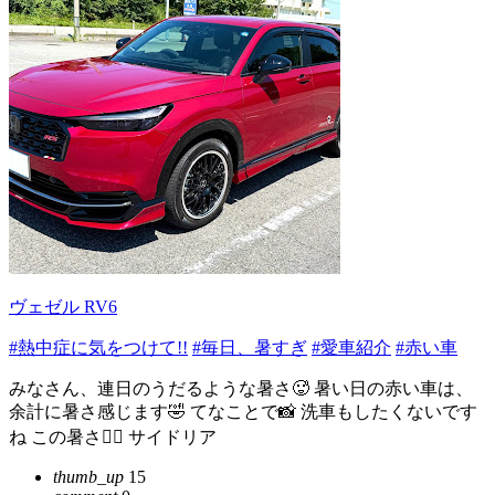
ヴェゼル RV6
#熱中症に気をつけて!!
#毎日、暑すぎ
#愛車紹介
#赤い車
みなさん、連日のうだるような暑さ🥵 暑い日の赤い車は、
余計に暑さ感じます🤣 てなことで📸 洗車もしたくないです
ね この暑さ😮‍💨 サイドリア
thumb_up
15