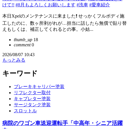
けて!!
#8月もよろしくお願いします
#洗車
#愛車紹介
本日Xpelのメンテナンスに来ました❗️ せっかくフルボディ施
工したのに、数ヶ所剥がれが…担当に話したら無償で貼り替
えもしくは、補正してくれるとの事。小姑...
thumb_up
18
comment
0
2026/08/07 10:43
もっとみる
キーワード
ブレーキキャリパー塗装
リフレクター取付
キャブレター塗装
サージタンク塗装
スロットル
病院のワゴン車送迎運転手「中高年・シニア活躍