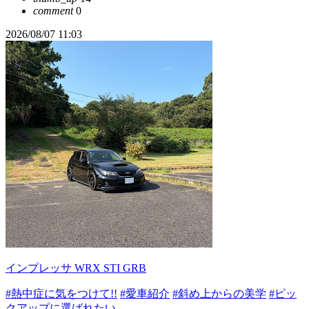
comment
0
2026/08/07 11:03
インプレッサ WRX STI GRB
#熱中症に気をつけて!!
#愛車紹介
#斜め上からの美学
#ピッ
クアップに選ばれたい