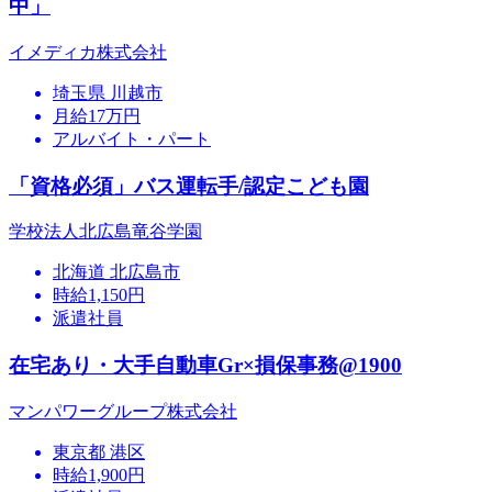
中」
イメディカ株式会社
埼玉県 川越市
月給17万円
アルバイト・パート
「資格必須」バス運転手/認定こども園
学校法人北広島竜谷学園
北海道 北広島市
時給1,150円
派遣社員
在宅あり・大手自動車Gr×損保事務@1900
マンパワーグループ株式会社
東京都 港区
時給1,900円