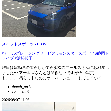
スイフトスポーツ ZC33S
#アールズレーシングサービス
#モンスタースポーツ
#静岡ド
ライブ
#浜松餃子
昨日は駆動系の慣らしがてら浜松のアールズさんにお邪魔し
ました〜 アールズさんとは関係ないですが怖い写真
も、、、 鳴らし中なのにオーバーシュートしてしまいま...
thumb_up
8
comment
0
2026/08/07 11:03