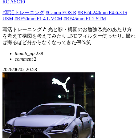
RC ASC10
#写活トレーニング
#Canon EOS R
#RF24-240mm F4-6.3 IS
USM
#RF50mm F1.4 L VCM
#RF45mm F1.2 STM
写活トレーニング🎵 光と影・構図のお勉強🤔光のあたり方
を考えて構図を考えてみたり...NDフィルター使ったり...撮れ
ば撮るほど分からなくなってきた🤣💦笑
thumb_up
238
comment
2
2026/06/02 20:58