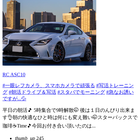
RC ASC10
#一眼レフカメラ、スマホカメラで頑張る
#写活トレーニン
グ
#朝活ドライブ＆写活
#スタバでモーニング
#急なお誘い
ですが...💦
平日の朝活🎵 5時集合で9時解散🤭 後は１日のんびり出来ま
す👌朝の快適なひと時は何にも変え難い🤭スターバックスで
珈琲☕️Time🎵今回お付き合い頂いたのは...
thumb_up
245