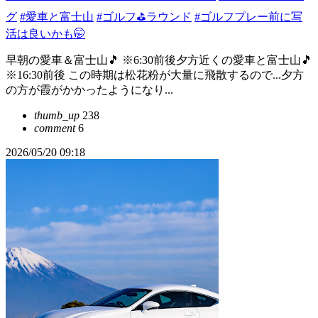
グ
#愛車と富士山
#ゴルフ⛳️ラウンド
#ゴルフプレー前に写
活は良いかも🤭
早朝の愛車＆富士山🎵 ※6:30前後夕方近くの愛車と富士山🎵
※16:30前後 この時期は松花粉が大量に飛散するので...夕方
の方が霞がかかったようになり...
thumb_up
238
comment
6
2026/05/20 09:18