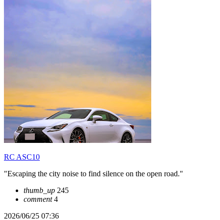
RC ASC10
"Escaping the city noise to find silence on the open road."
thumb_up
245
comment
4
2026/06/25 07:36