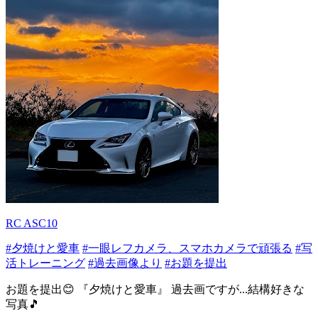
RC ASC10
#夕焼けと愛車
#一眼レフカメラ、スマホカメラで頑張る
#写
活トレーニング
#過去画像より
#お題を提出
お題を提出😊 『夕焼けと愛車』 過去画ですが...結構好きな
写真🎵