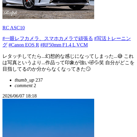
RC ASC10
#一眼レフカメラ、スマホカメラで頑張る
#写活トレーニン
グ
#Canon EOS R
#RF50mm F1.4 L VCM
レタッチしてたら...幻想的な感じになってしまった...😅 これ
は写真というより...作品って印象が強い🤣💦笑 自分がどこを
目指してるのか分からなくなってきた🙄
thumb_up
237
comment
2
2026/06/07 18:18