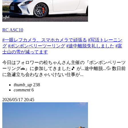
RC ASC10
#一眼レフカメラ、スマホカメラで頑張る
#写活トレーニン
グ
#ボンボンベリーツーリング
#途中離脱失礼しました
#富
士山の雪が減ってます
今日はフォロワーの松ちゃんさん主催の『ボンボンベリーツ
ーリング🚗』に参加してきました🎵 が...途中離脱...💦 数日前
に急遽立ち会わなきゃいけない仕事が...
thumb_up
238
comment
6
2026/05/17 20:45