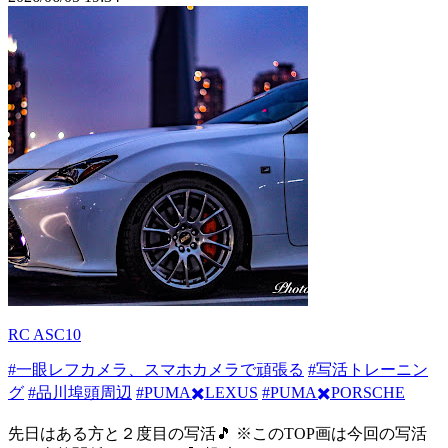
RC ASC10
#一眼レフカメラ、スマホカメラで頑張る
#写活トレーニン
グ
#品川埠頭周辺
#PUMA✖️LEXUS
#PUMA✖️PORSCHE
先日はある方と２度目の写活🎵 ※このTOP画は今回の写活