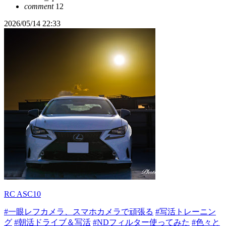
comment
12
2026/05/14 22:33
RC ASC10
#一眼レフカメラ、スマホカメラで頑張る
#写活トレーニン
グ
#朝活ドライブ＆写活
#NDフィルター使ってみた
#色々と