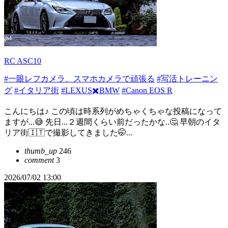
RC ASC10
#一眼レフカメラ、スマホカメラで頑張る
#写活トレーニン
グ
#イタリア街
#LEXUS✖️BMW
#Canon EOS R
こんにちは♪ この頃は時系列がめちゃくちゃな投稿になって
ますが...😅 先日...２週間くらい前だったかな..🤔 早朝のイタ
リア街🇮🇹で撮影してきました🤭...
thumb_up
246
comment
3
2026/07/02 13:00