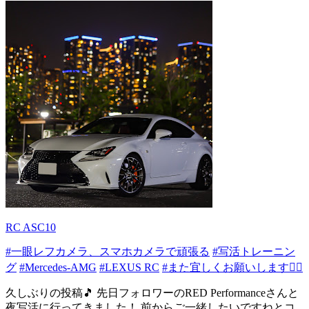
RC ASC10
#一眼レフカメラ、スマホカメラで頑張る
#写活トレーニン
グ
#Mercedes-AMG
#LEXUS RC
#また宜しくお願いします🙇‍♂️
久しぶりの投稿🎵 先日フォロワーのRED Performanceさんと
夜写活に行ってきました！ 前からご一緒したいですねとコ