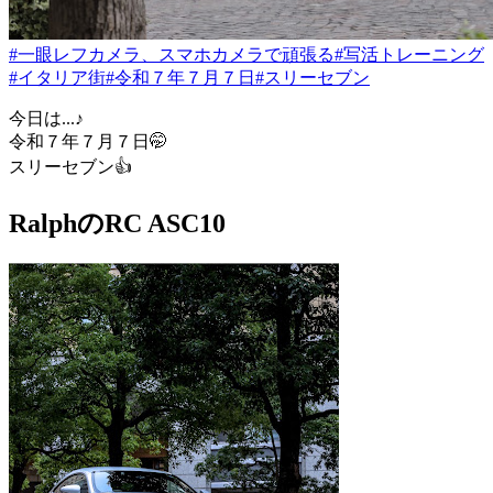
#一眼レフカメラ、スマホカメラで頑張る
#写活トレーニング
#イタリア街
#令和７年７月７日
#スリーセブン
今日は...♪
令和７年７月７日🤭
スリーセブン👍
RalphのRC ASC10