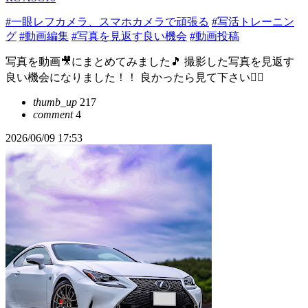
#一眼レフカメラ、スマホカメラで頑張る
#写活トレーニン
グ
#動画編集
#写真を見返す良い機会
#動画投稿
写真を動画🎥にまとめてみました🎵 撮影した写真を見返す
良い機会になりました！！ 良かったら見て下さい🙇‍♂️
thumb_up
217
comment
4
2026/06/09 17:53