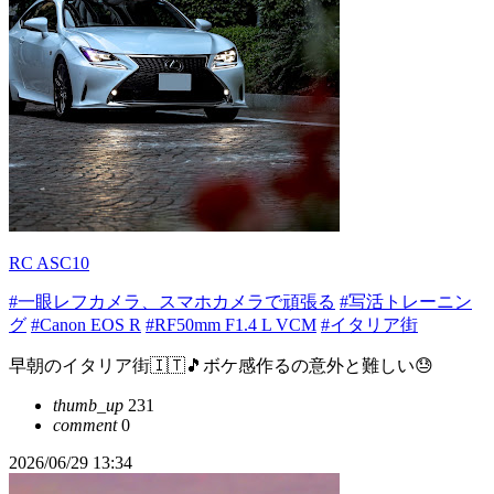
RC ASC10
#一眼レフカメラ、スマホカメラで頑張る
#写活トレーニン
グ
#Canon EOS R
#RF50mm F1.4 L VCM
#イタリア街
早朝のイタリア街🇮🇹🎵ボケ感作るの意外と難しい😓
thumb_up
231
comment
0
2026/06/29 13:34