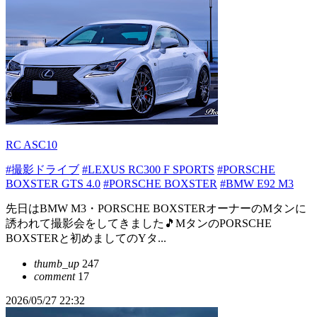
RC ASC10
#撮影ドライブ
#LEXUS RC300 F SPORTS
#PORSCHE
BOXSTER GTS 4.0
#PORSCHE BOXSTER
#BMW E92 M3
先日はBMW M3・PORSCHE BOXSTERオーナーのMタンに
誘われて撮影会をしてきました🎵MタンのPORSCHE
BOXSTERと初めましてのYタ...
thumb_up
247
comment
17
2026/05/27 22:32