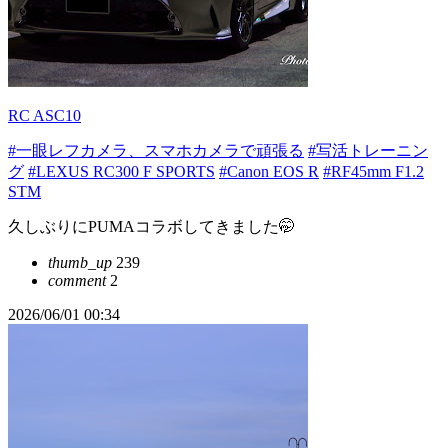
RC ASC10
#一眼レフカメラ、スマホカメラで頑張る
#写活トレーニン
グ
#LEXUS RC300 F SPORTS
#Canon EOS R
#RF45mm F1.2
STM
久しぶりにPUMAコラボしてきました🤭
thumb_up
239
comment
2
2026/06/01 00:34