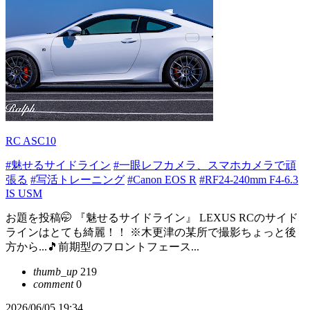
RC ASC10
#魅せるサイドライン
#一眼レフカメラ、スマホカメラで頑
張る
#写活トレーニング
#Canon EOS R
#RF24-240mm F4-6.3
IS USM
お題を投稿🤭 『魅せるサイドライン』 LEXUS RCのサイド
ラインはとても綺麗！！ ※木更津の某所で撮影ちょっと後
方から...🎵前期型のフロントフェース...
thumb_up
219
comment
0
2026/06/05 19:34