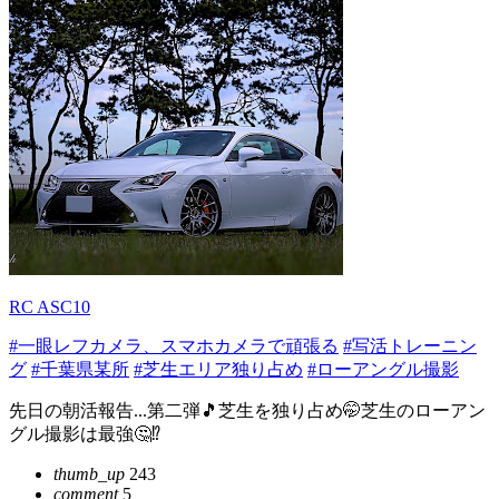
RC ASC10
#一眼レフカメラ、スマホカメラで頑張る
#写活トレーニン
グ
#千葉県某所
#芝生エリア独り占め
#ローアングル撮影
先日の朝活報告...第二弾🎵芝生を独り占め🤭芝生のローアン
グル撮影は最強🤔⁉️
thumb_up
243
comment
5