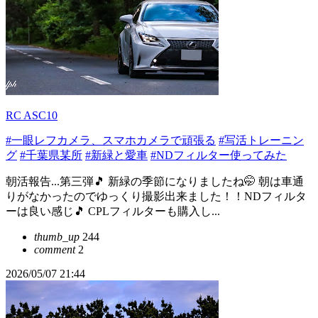
RC ASC10
#一眼レフカメラ、スマホカメラで頑張る
#写活トレーニン
グ
#千葉県某所
#新緑と愛車
#NDフィルター使ってみた
朝活報告...第三弾🎵 新緑の季節になりましたね🤭 朝は車通
りがなかったのでゆっくり撮影出来ました！！NDフィルタ
ーは良い感じ🎵 CPLフィルターも購入し...
thumb_up
244
comment
2
2026/05/07 21:44