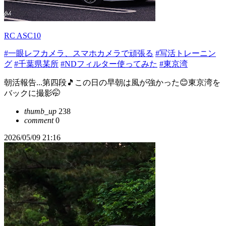
RC ASC10
#一眼レフカメラ、スマホカメラで頑張る
#写活トレーニン
グ
#千葉県某所
#NDフィルター使ってみた
#東京湾
朝活報告...第四段🎵この日の早朝は風が強かった😊東京湾を
バックに撮影🤭
thumb_up
238
comment
0
2026/05/09 21:16