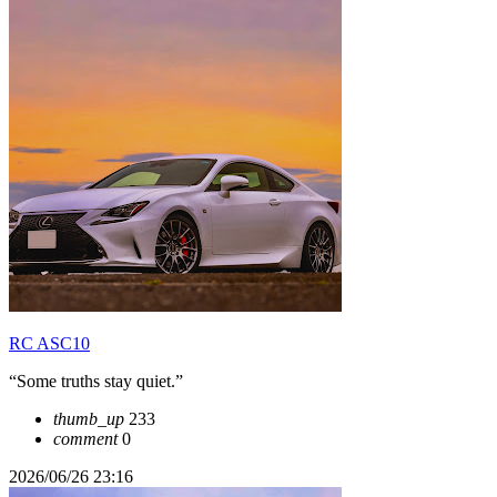
RC ASC10
“Some truths stay quiet.”
thumb_up
233
comment
0
2026/06/26 23:16