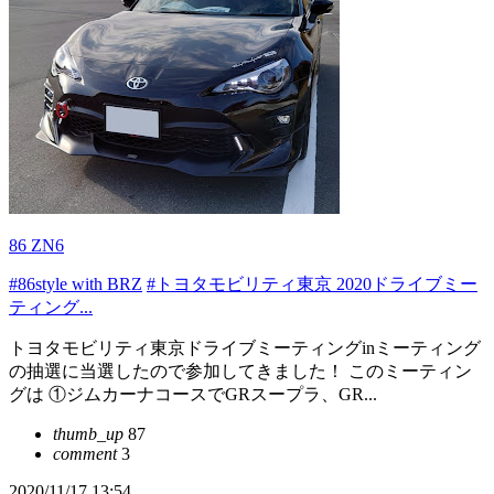
86 ZN6
#86style with BRZ
#トヨタモビリティ東京 2020ドライブミー
ティング...
トヨタモビリティ東京ドライブミーティングinミーティング
の抽選に当選したので参加してきました！ このミーティン
グは ①ジムカーナコースでGRスープラ、GR...
thumb_up
87
comment
3
2020/11/17 13:54