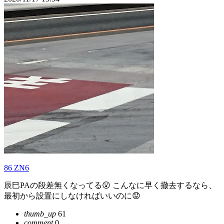
86 ZN6
辰巳PAの段差無くなってる😮 こんなに早く撤去するなら、
最初から設置にしなければいいのに😟
thumb_up
61
comment
0