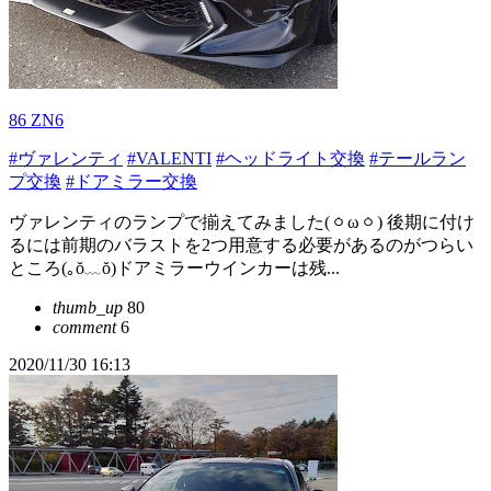
86 ZN6
#ヴァレンティ
#VALENTI
#ヘッドライト交換
#テールラン
プ交換
#ドアミラー交換
ヴァレンティのランプで揃えてみました(ㆁωㆁ) 後期に付け
るには前期のバラストを2つ用意する必要があるのがつらい
ところ(｡ŏ﹏ŏ)ドアミラーウインカーは残...
thumb_up
80
comment
6
2020/11/30 16:13