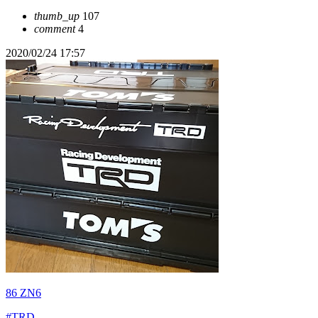
thumb_up
107
comment
4
2020/02/24 17:57
86 ZN6
#TRD