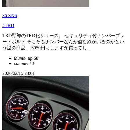
86 ZN6
#TRD
TRD野郎のTRD化シリーズ。 セキュリティ付ナンバープレ
ートボルト そもそもナンバーなんか盗む奴がいるのかとい
う謎の商品。 6050円もしますが買ってし...
thumb_up
68
comment
3
2020/02/15 23:01