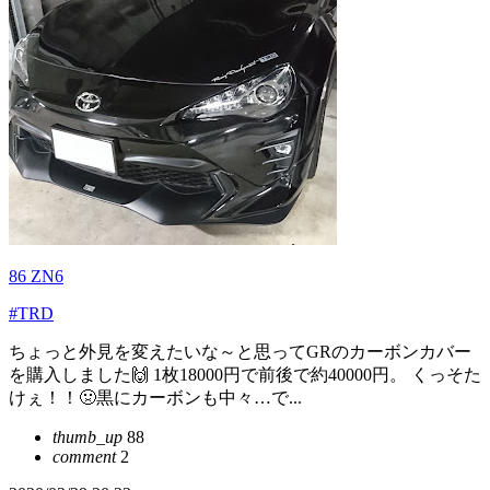
86 ZN6
#TRD
ちょっと外見を変えたいな～と思ってGRのカーボンカバー
を購入しました🙌 1枚18000円で前後で約40000円。 くっそた
けぇ！！🤢黒にカーボンも中々…で...
thumb_up
88
comment
2