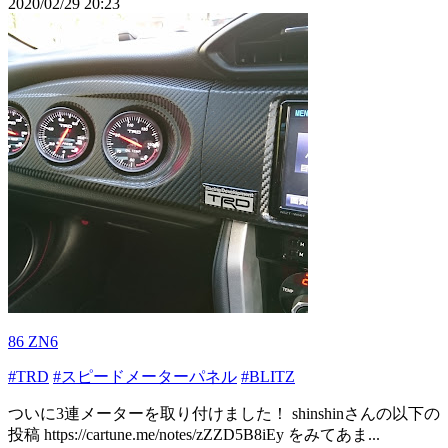
2020/02/29 20:23
86 ZN6
#TRD
#スピードメーターパネル
#BLITZ
ついに3連メーターを取り付けました！ shinshinさんの以下の
投稿 https://cartune.me/notes/zZZD5B8iEy をみてあま...