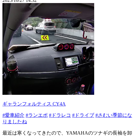
2025/10/27 14:32
ギャランフォルティス CY4A
#愛車紹介
#ランエボ
#ドラレコ
#ドライブ
#さむい季節にな
りましたね
最近は寒くなってきたので、YAMAHAのツナギの長袖を卸