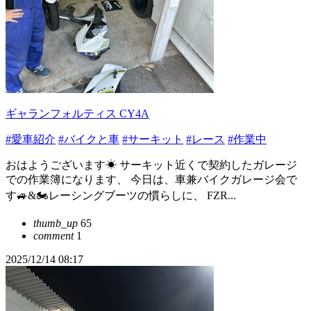
ギャランフォルティス CY4A
#愛車紹介
#バイクと車
#サーキット
#レース
#作業中
おはようございます☀ サーキット近くで契約したガレージ
での作業簿になります、 今日は、車兼バイクガレージ会で
す🚙&🏍️レーシングブーツの慣らしに、 FZR...
thumb_up
65
comment
1
2025/12/14 08:17