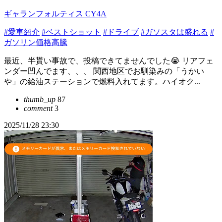
ギャランフォルティス CY4A
#愛車紹介
#ベストショット
#ドライブ
#ガソスタは盛れる
#
ガソリン価格高騰
最近、半貰い事故で、投稿できてませんでした😭 リアフェ
ンダー凹んでます、、、 関西地区でお馴染みの「うかい
や」の給油ステーションで燃料入れてます。ハイオク...
thumb_up
87
comment
3
2025/11/28 23:30