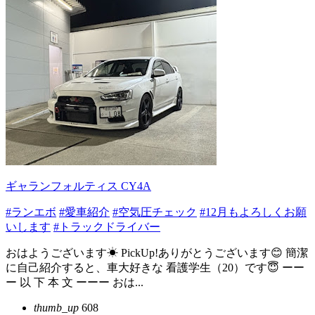
ギャランフォルティス CY4A
#ランエボ
#愛車紹介
#空気圧チェック
#12月もよろしくお願
いします
#トラックドライバー
おはようございます☀ PickUp!ありがとうございます😊 簡潔
に自己紹介すると、車大好きな 看護学生（20）です😇 ーー
ー 以 下 本 文 ーーー おは...
thumb_up
608