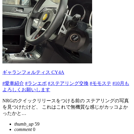
ギャランフォルティス CY4A
#愛車紹介
#ランエボ
#ステアリング交換
#モモステ
#10月も
よろしくお願いします
NRGのクイックリリースをつける前の ステアリングの写真
を見つけたけど、 これはこれで無機質な感じがカッコよか
ったかと…
thumb_up
59
comment
0