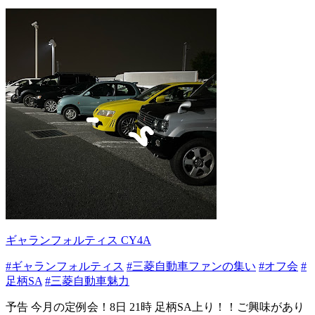
ギャランフォルティス CY4A
#ギャランフォルティス
#三菱自動車ファンの集い
#オフ会
#
足柄SA
#三菱自動車魅力
予告 今月の定例会！8日 21時 足柄SA上り！！ご興味があり