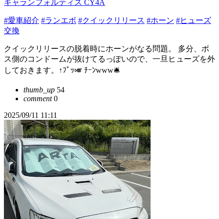
ギャランフォルティス CY4A
#愛車紹介
#ランエボ
#クイックリリース
#ホーン
#ヒューズ
交換
クイックリリースの脱着時にホーンがなる問題。 多分、ボ
ス側のコンドームが抜けてるっぽいので、一旦ヒューズを外
しておきます。↑ﾌﾟｯ🎺 ﾁｰﾝwww🛎️
thumb_up
54
comment
0
2025/09/11 11:11