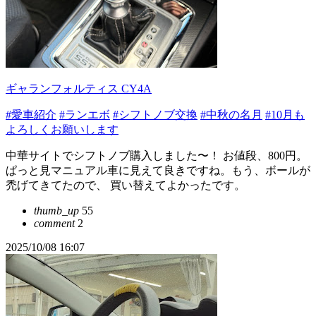
ギャランフォルティス CY4A
#愛車紹介
#ランエボ
#シフトノブ交換
#中秋の名月
#10月も
よろしくお願いします
中華サイトでシフトノブ購入しました〜！ お値段、800円。
ぱっと見マニュアル車に見えて良きですね。もう、ボールが
禿げてきてたので、 買い替えてよかったです。
thumb_up
55
comment
2
2025/10/08 16:07