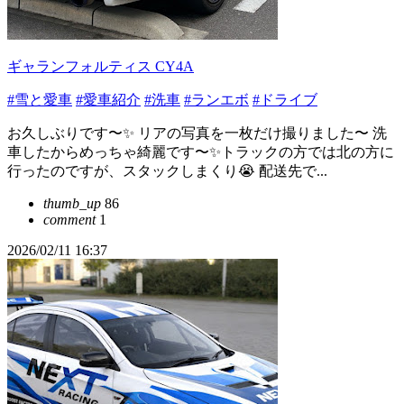
ギャランフォルティス CY4A
#雪と愛車
#愛車紹介
#洗車
#ランエボ
#ドライブ
お久しぶりです〜✨ リアの写真を一枚だけ撮りました〜 洗
車したからめっちゃ綺麗です〜✨トラックの方では北の方に
行ったのですが、スタックしまくり😭 配送先で...
thumb_up
86
comment
1
2026/02/11 16:37