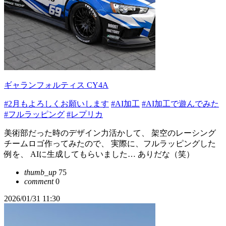
ギャランフォルティス CY4A
#2月もよろしくお願いします
#AI加工
#AI加工で遊んでみた
#フルラッピング
#レプリカ
美術部だった時のデザイン力活かして、 架空のレーシング
チームロゴ作ってみたので、 実際に、フルラッピングした
例を、 AIに生成してもらいました… ありだな（笑）
thumb_up
75
comment
0
2026/01/31 11:30