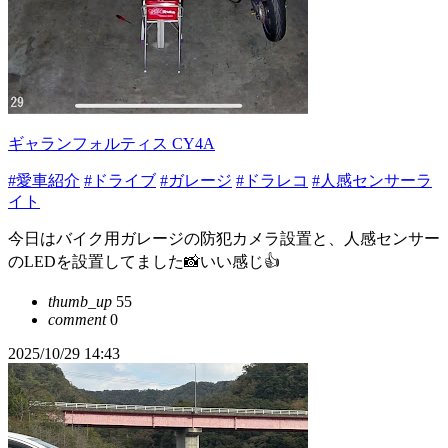
ギャランフォルティス CY4A
#愛車紹介
#ドライブ
#ガレージ
#ドラレコ
#人感センサーラ
イト
今日はバイク用ガレージの防犯カメラ設置と、人感センサー
のLEDを設置してました📸いい感じ👍
thumb_up
55
comment
0
2025/10/29 14:43