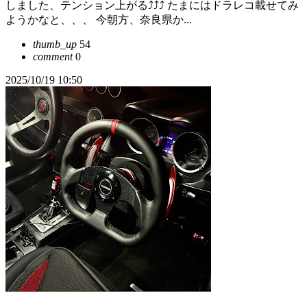
しました、テンション上がる⤴︎⤴︎⤴︎ たまにはドラレコ載せてみ
ようかなと、、、 今朝方、奈良県か...
thumb_up
54
comment
0
2025/10/19 10:50