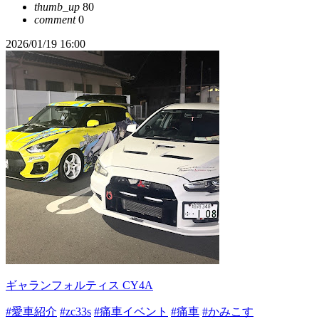
thumb_up
80
comment
0
2026/01/19 16:00
ギャランフォルティス CY4A
#愛車紹介
#zc33s
#痛車イベント
#痛車
#かみこす