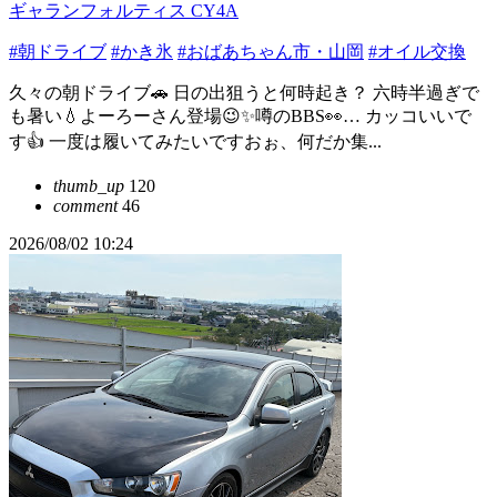
ギャランフォルティス CY4A
#朝ドライブ
#かき氷
#おばあちゃん市・山岡
#オイル交換
久々の朝ドライブ🚗 日の出狙うと何時起き？ 六時半過ぎで
も暑い💧よーろーさん登場😉✨噂のBBS👀… カッコいいで
す👍 一度は履いてみたいですおぉ、何だか集...
thumb_up
120
comment
46
2026/08/02 10:24