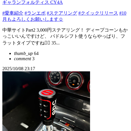
ギャランフォルティス CY4A
#愛車紹介
#ランエボ
#ステアリング
#クイックリリース
#10
月もよろしくお願いします☺
中華サイトPart2 3,000円ステアリング！ ディープコーンもか
っこいいんですけど、 パドルシフト使うならやっぱり、フ
ラットタイプですね🙆‍♂️ 35...
thumb_up
64
comment
3
2025/10/08 23:17