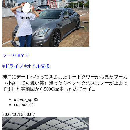
フーガ KY51
#ドライブ
#オイル交換
神戸にデートへ行ってきましたポートタワーから見たフーガ
（小さくて可愛い笑）帰ったらベタベタのスカクーが止まっ
てました笑前回から5000km走ったのでオイ...
thumb_up
85
comment
1
2025/09/16 20:07