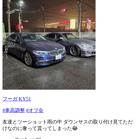
フーガ KY51
#車高調整
#オフ会
友達とツーショット雨の中 ダウンサスの取り付け見てただ
けなのに奢って貰ってしまった😂