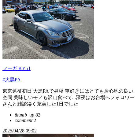
フーガ KY51
#大黒PA
東京遠征初日 大黒PAで昼寝 車好きにはとても居心地の良い
空間 美味しいモノも沢山食べて...深夜はお台場へフォロワー
さんと雑談凄く充実した1日でした
thumb_up
82
comment
2
2025/04/28 09:02