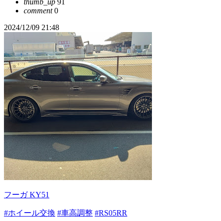
thumb_up
91
comment
0
2024/12/09 21:48
フーガ KY51
#ホイール交換
#車高調整
#RS05RR