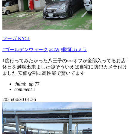
フーガ KY51
#ゴールデンウィーク
#GW
#防犯カメラ
1度行ってみたかった八王子の○○オフが全部入ってるお店！
休日を満喫出来ました😊そういえば自宅に防犯カメラ付け
ました 安価な割に高性能で驚いてます
thumb_up
77
comment
1
2025/04/30 01:26