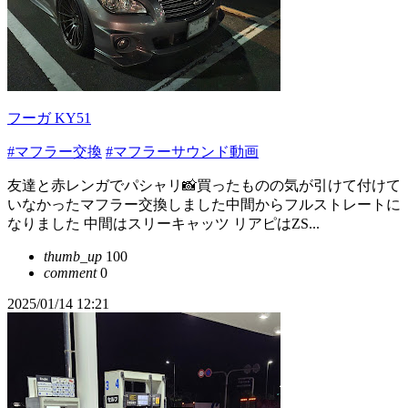
フーガ KY51
#マフラー交換
#マフラーサウンド動画
友達と赤レンガでパシャリ📸買ったものの気が引けて付けて
いなかったマフラー交換しました中間からフルストレートに
なりました 中間はスリーキャッツ リアピはZS...
thumb_up
100
comment
0
2025/01/14 12:21