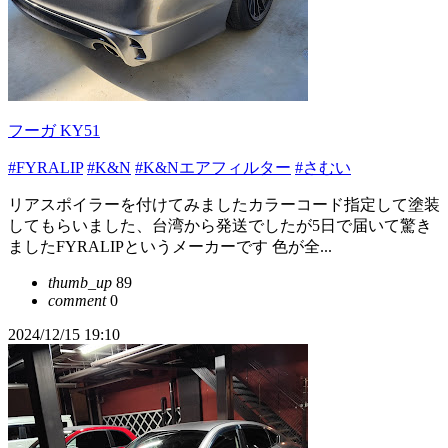
フーガ KY51
#FYRALIP
#K&N
#K&Nエアフィルター
#さむい
リアスポイラーを付けてみましたカラーコード指定して塗装
してもらいました、台湾から発送でしたが5日で届いて驚き
ましたFYRALIPというメーカーです 色が全...
thumb_up
89
comment
0
2024/12/15 19:10