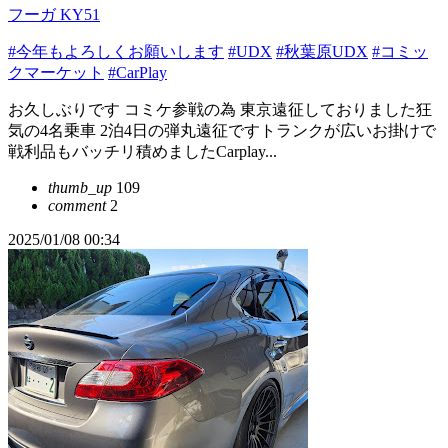
フーガ KY51
#今年もよろしくお願いします
#UDX
#秋葉原UDX
#コミッ
クマーケット
#CarPlay
お久しぶりです コミケ参戦の為 東京遠征しておりました狂
気の4名乗車 2泊4日の弾丸遠征ですトランクが広いお掛けで
戦利品もバッチリ積めましたCarplay...
thumb_up
109
comment
2
2025/01/08 00:34