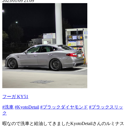
2025/01/09 21:09
フーガ KY51
#洗車
#KyotoDetail
#ブラックダイヤモンド
#ブラックスリッ
ク
暇なので洗車と給油してきましたKyotoDetailさんのルミナス