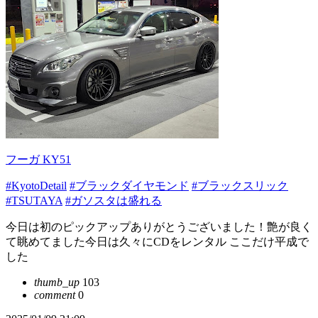
フーガ KY51
#KyotoDetail
#ブラックダイヤモンド
#ブラックスリック
#TSUTAYA
#ガソスタは盛れる
今日は初のピックアップありがとうございました！艶が良く
て眺めてました今日は久々にCDをレンタル ここだけ平成で
した
thumb_up
103
comment
0