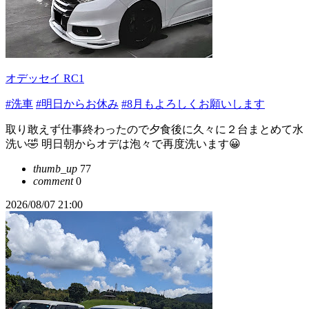
オデッセイ RC1
#洗車
#明日からお休み
#8月もよろしくお願いします
取り敢えず仕事終わったので夕食後に久々に２台まとめて水
洗い🤣 明日朝からオデは泡々で再度洗います😀
thumb_up
77
comment
0
2026/08/07 21:00