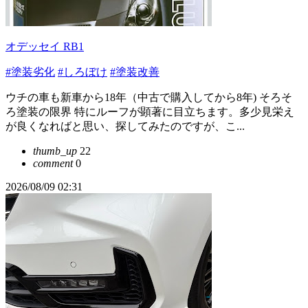
オデッセイ RB1
#塗装劣化
#しろぼけ
#塗装改善
ウチの車も新車から18年（中古で購入してから8年) そろそ
ろ塗装の限界 特にルーフが顕著に目立ちます。多少見栄え
が良くなればと思い、探してみたのですが、こ...
thumb_up
22
comment
0
2026/08/09 02:31