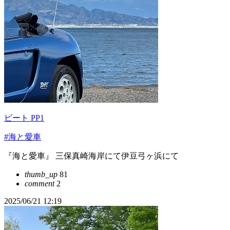
ビート PP1
#海と愛車
『海と愛車』 三保真崎海岸にて伊豆弓ヶ浜にて
thumb_up
81
comment
2
2025/06/21 12:19