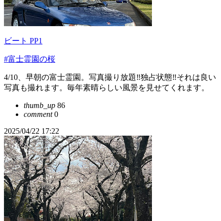
ビート PP1
#富士霊園の桜
4/10、早朝の富士霊園。写真撮り放題‼️独占状態‼️それは良い
写真も撮れます。毎年素晴らしい風景を見せてくれます。
thumb_up
86
comment
0
2025/04/22 17:22