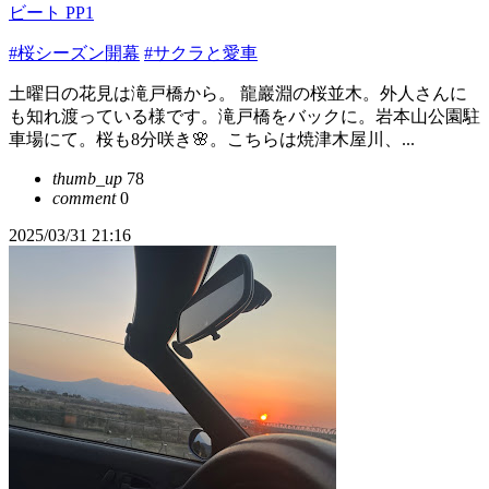
ビート PP1
#桜シーズン開幕
#サクラと愛車
土曜日の花見は滝戸橋から。 龍巖淵の桜並木。外人さんに
も知れ渡っている様です。滝戸橋をバックに。岩本山公園駐
車場にて。桜も8分咲き🌸。こちらは焼津木屋川、...
thumb_up
78
comment
0
2025/03/31 21:16