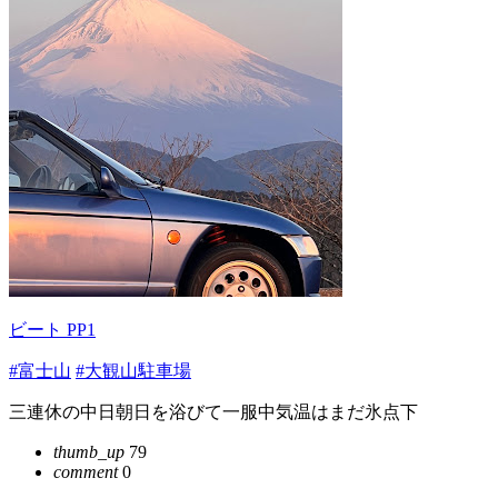
ビート PP1
#富士山
#大観山駐車場
三連休の中日朝日を浴びて一服中気温はまだ氷点下
thumb_up
79
comment
0