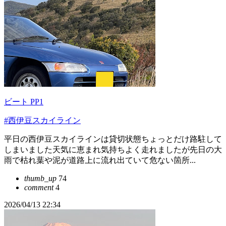
ビート PP1
#西伊豆スカイライン
平日の西伊豆スカイラインは貸切状態ちょっとだけ路駐して
しまいました天気に恵まれ気持ちよく走れましたが先日の大
雨で枯れ葉や泥が道路上に流れ出ていて危ない箇所...
thumb_up
74
comment
4
2026/04/13 22:34