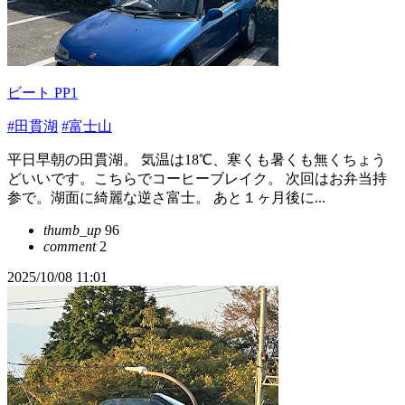
ビート PP1
#田貫湖
#富士山
平日早朝の田貫湖。 気温は18℃、寒くも暑くも無くちょう
どいいです。こちらでコーヒーブレイク。 次回はお弁当持
参で。湖面に綺麗な逆さ富士。 あと１ヶ月後に...
thumb_up
96
comment
2
2025/10/08 11:01