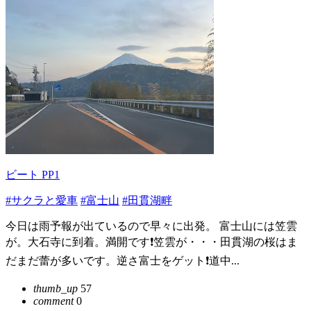
ビート PP1
#サクラと愛車
#富士山
#田貫湖畔
今日は雨予報が出ているので早々に出発。 富士山には笠雲
が。大石寺に到着。満開です❗️笠雲が・・・田貫湖の桜はま
だまだ蕾が多いです。逆さ富士をゲット❗️道中...
thumb_up
57
comment
0