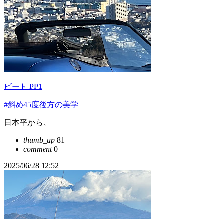
ビート PP1
#斜め45度後方の美学
日本平から。
thumb_up
81
comment
0
2025/06/28 12:52