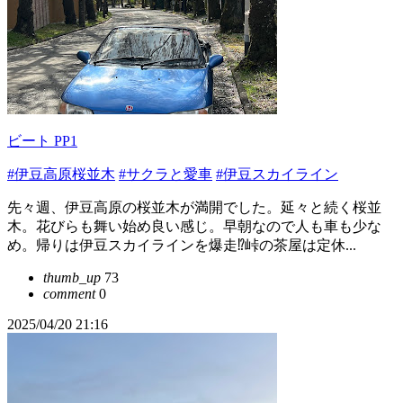
ビート PP1
#伊豆高原桜並木
#サクラと愛車
#伊豆スカイライン
先々週、伊豆高原の桜並木が満開でした。延々と続く桜並
木。花びらも舞い始め良い感じ。早朝なので人も車も少な
め。帰りは伊豆スカイラインを爆走⁉️峠の茶屋は定休...
thumb_up
73
comment
0
2025/04/20 21:16