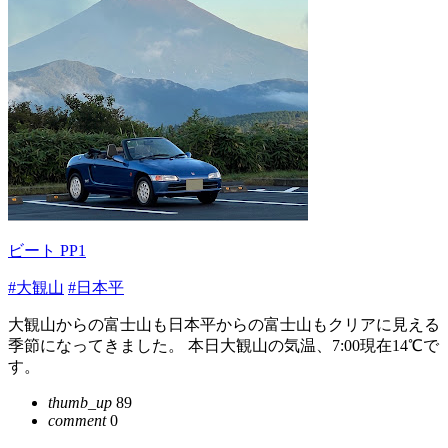
ビート PP1
#大観山
#日本平
大観山からの富士山も日本平からの富士山もクリアに見える
季節になってきました。 本日大観山の気温、7:00現在14℃で
す。
thumb_up
89
comment
0