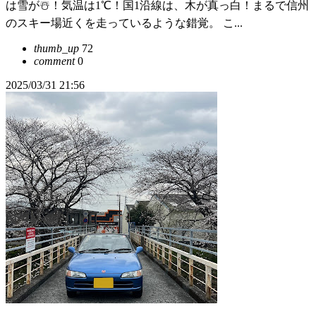
は雪が☃️！気温は1℃！国1沿線は、木が真っ白！まるで信州
のスキー場近くを走っているような錯覚。 こ...
thumb_up
72
comment
0
2025/03/31 21:56