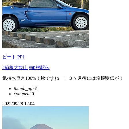
ビート PP1
#箱根大観山
#箱根駅伝
気持ち良さ100%！秋ですねー！３ヶ月後には箱根駅伝が！
thumb_up
61
comment
0
2025/09/28 12:04