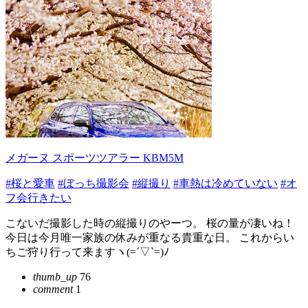
メガーヌ スポーツツアラー KBM5M
#桜と愛車
#ぼっち撮影会
#縦撮り
#車熱は冷めていない
#オ
フ会行きたい
こないだ撮影した時の縦撮りのやーつ。 桜の量が凄いね！
今日は今月唯一家族の休みが重なる貴重な日。 これからい
ちご狩り行って来ますヽ(=´▽`=)ﾉ
thumb_up
76
comment
1