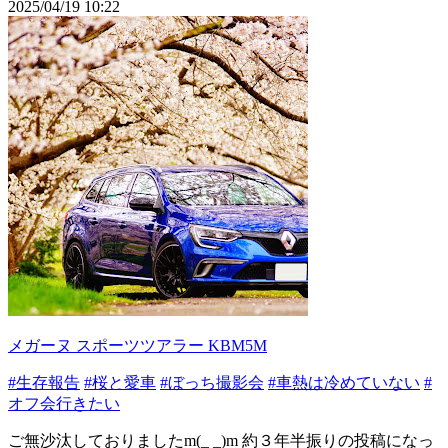
2025/04/19 10:22
メガーヌ スポーツツアラー KBM5M
#生存報告
#桜と愛車
#ぼっち撮影会
#車熱は冷めていない
#
オフ会行きたい
ご無沙汰しておりましたm(_ _)m 約３年半振りの投稿になっ