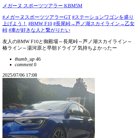
メガーヌ スポーツツアラー KBM5M
#メガーヌスポーツツアラーGT
#ステーションワゴンを盛り
上げよう！
#BMW F10
#長尾峠→芦ノ湖スカイライン→乙女
峠
#車が好きな人と繋がりたい
友人のBMW F10と御殿場～長尾峠～芦ノ湖スカイライン～
椿ライン～湯河原と早朝ドライブ 気持ちよかったー
thumb_up
46
comment
0
2025/07/06 17:08