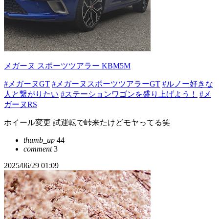
メガーヌ スポーツツアラー KBM5M
#メガーヌGT
#メガーヌスポーツツアラーGT
#ルノー好きな
人と繋がりたい
#ステーションワゴンを盛り上げよう！
#メ
ガーヌRS
ホイール変更 試運転で峠来たけどモヤってる笑
thumb_up
44
comment
3
2025/06/29 01:09