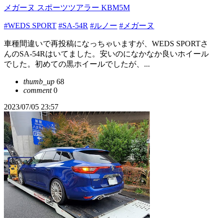
メガーヌ スポーツツアラー KBM5M
#WEDS SPORT
#SA-54R
#ルノー
#メガーヌ
車種間違いで再投稿になっちゃいますが、WEDS SPORTさ
んのSA-54Rはいてました。安いのになかなか良いホイール
でした。初めての黒ホイールでしたが、...
thumb_up
68
comment
0
2023/07/05 23:57