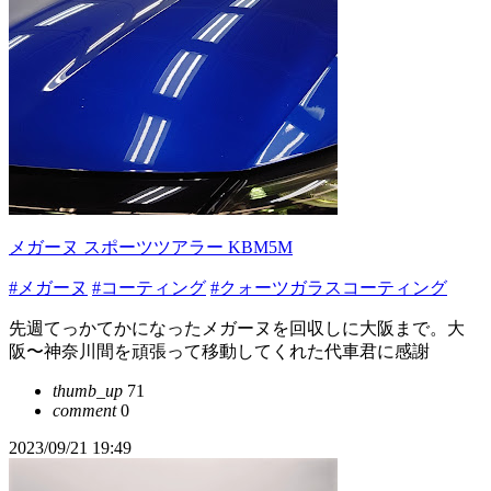
メガーヌ スポーツツアラー KBM5M
#メガーヌ
#コーティング
#クォーツガラスコーティング
先週てっかてかになったメガーヌを回収しに大阪まで。大
阪〜神奈川間を頑張って移動してくれた代車君に感謝
thumb_up
71
comment
0
2023/09/21 19:49