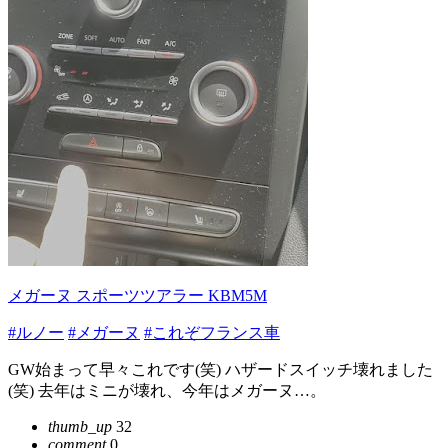
メガーヌ スポーツツアラー KBM5M
#ルノー
#メガーヌ
#これぞフランス車
GW始まって早々これです(笑) ハザードスイッチ壊れました
(笑) 去年はミニが壊れ、今年はメガーヌ…。
thumb_up
32
comment
0