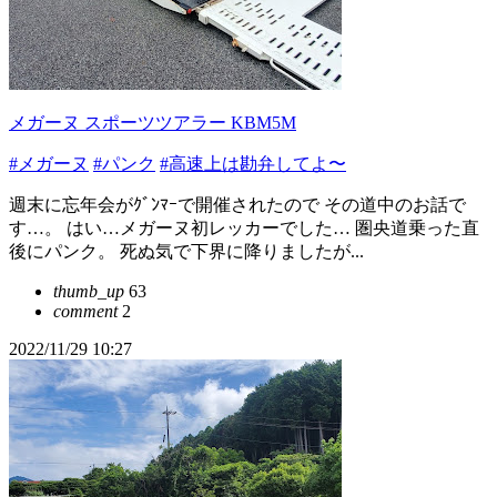
メガーヌ スポーツツアラー KBM5M
#メガーヌ
#パンク
#高速上は勘弁してよ〜
週末に忘年会がｸﾞﾝﾏｰで開催されたので その道中のお話で
す…。 はい…メガーヌ初レッカーでした… 圏央道乗った直
後にパンク。 死ぬ気で下界に降りましたが...
thumb_up
63
comment
2
2022/11/29 10:27