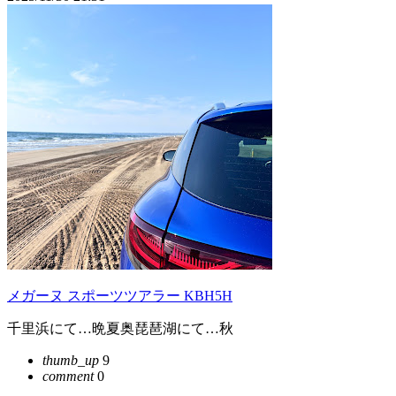
メガーヌ スポーツツアラー KBH5H
千里浜にて…晩夏奥琵琶湖にて…秋
thumb_up
9
comment
0