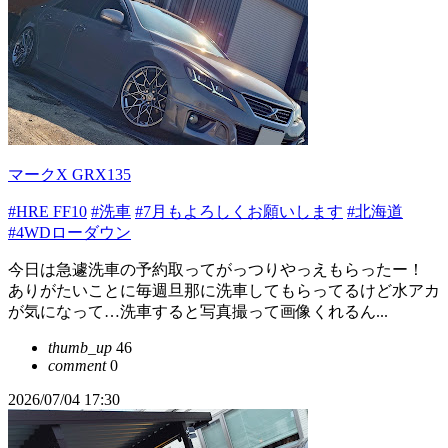
マークX GRX135
#HRE FF10
#洗車
#7月もよろしくお願いします
#北海道
#4WDローダウン
今日は急遽洗車の予約取ってがっつりやっえもらったー！
ありがたいことに毎週旦那に洗車してもらってるけど水アカ
が気になって…洗車すると写真撮って画像くれるん...
thumb_up
46
comment
0
2026/07/04 17:30