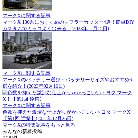
マークXに関する記事
マークX 130系におすすめのマフラーカッター4選！簡単DIY
カスタムでカッコよく出来る！(2023年12月15日)
マークXに関する記事
マークXのバッテリー選び・バッテリーサイズやおすすめ6
選を紹介！(2023年02月10日)
マークXに関する記事
色数を抑えた激渋な仕上がりがかっこいいトヨタ マークX！
【第1回 逹祭】(2021年12月26日)
マークXの特集記事をもっと見る
みんなの新着投稿
3,284
件