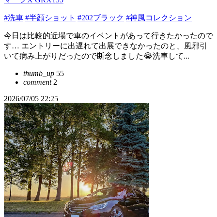
#洗車
#半顔ショット
#202ブラック
#神風コレクション
今日は比較的近場で車のイベントがあって行きたかったので
す… エントリーに出遅れて出展できなかったのと、風邪引
いて病み上がりだったので断念しました😭洗車して...
thumb_up
55
comment
2
2026/07/05 22:25