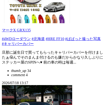
マークX GRX135
#4WDローダウン
#北海道
#HRE FF10
#ぱぱっと撮った写真
#キャリパーカバー
旦那に誕生日で買ってもらったキャリパーカバーを付けまし
たぁ🤤んでそのまんま付けるのも嫌だからかなり久しぶりに
ステッカー屋のSPINへ♥️ 前の車の時は毎週...
thumb_up
34
comment
4
2026/07/18 13:17