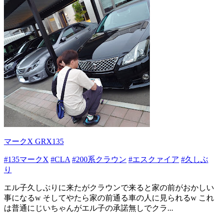
マークX GRX135
#135マークX
#CLA
#200系クラウン
#エスクァイア
#久しぶ
り
エル子久しぶりに来たがクラウンで来ると家の前がおかしい
事になるw そしてやたら家の前通る車の人に見られるw これ
は普通にじいちゃんがエル子の承諾無しでクラ...