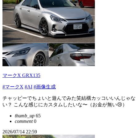
マークX GRX135
#マークX
#AI
#画像生成
チャッピーでちょいと遊んでみた笑結構カッコいいんじゃな
い？ こんな感じにカスタムしたいな〜（お金が無い😢）
thumb_up
65
comment
0
2026/07/14 22:59