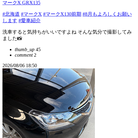
マークX GRX135
#北海道
#マークX
#マークX130前期
#8月もよろしくお願い
します
#愛車紹介
洗車すると気持ちがいいですよね そんな気分で撮影してみ
ました📸
thumb_up
45
comment
2
2026/08/06 18:50