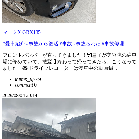
マークX GRX135
#愛車紹介
#事故から復活
#事故
#事故られた
#事故修理
フロントバンパーが直ってきました！🥰息子が美容院の駐車
場に停めていて、散髪💈終わって帰ってきたら、こうなって
ました！😱 ドライブレコーダーは停車中の動画録...
thumb_up
49
comment
0
2026/08/04 20:14