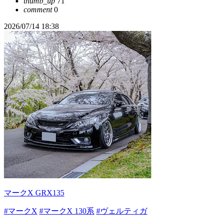
thumb_up
71
comment
0
2026/07/14 18:38
マークX GRX135
#マークX
#マークX 130系
#ヴェルティガ