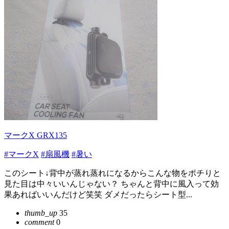
マークX GRX135
#マークX
#扇風機
#暑い
このシート↓背中が蒸れ蒸れになるからこんな物をポチりと
見た目は中々いいんじゃない？ ちゃんと背中に風入って効
果あればいいんだけど笑笑 ダメだったらシート型...
thumb_up
35
comment
0