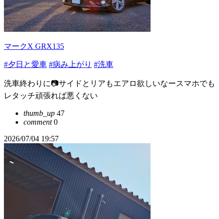
マークX GRX135
#夕日と愛車
#病み上がり
#洗車
洗車終わりに📷サイドとリアもエアロ欲しいなースマホでも
レタッチ頑張れば悪くない
thumb_up
47
comment
0
2026/07/04 19:57