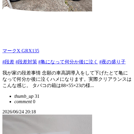
マークX GRX135
#段差
#段差対策
#亀になって何分か後に泣く
#夜の盛り子
我が家の段差事情 念願の車高調導入をして下げたとて亀に
なって何分か後に泣くハメになります。実際クリアランスは
こんな感じ。 タバコの箱は88×55×23の様...
thumb_up
31
comment
0
2026/06/24 20:18