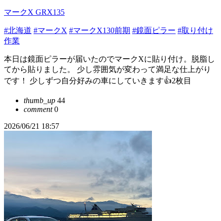
マークX GRX135
#北海道
#マークX
#マークX130前期
#鏡面ピラー
#取り付け
作業
本日は鏡面ピラーが届いたのでマークXに貼り付け。脱脂し
てから貼りました。 少し雰囲気が変わって満足な仕上がり
です！ 少しずつ自分好みの車にしていきます👍2枚目
thumb_up
44
comment
0
2026/06/21 18:57