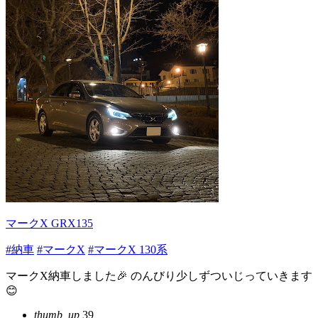
マークX GRX135
#納車
#マークX
#マークX 130系
マークX納車しました🎉 のんびり少しずついじっていきます
😊
thumb_up
39