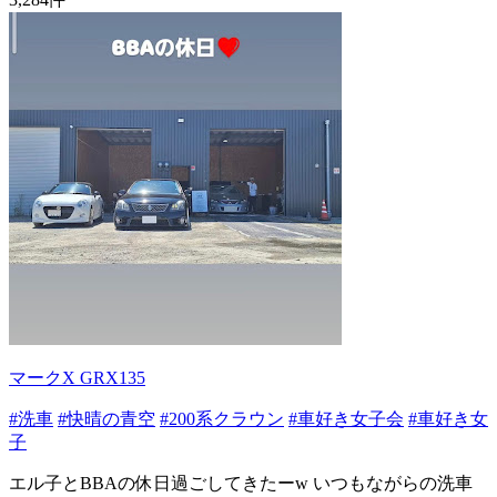
マークX GRX135
#洗車
#快晴の青空
#200系クラウン
#車好き女子会
#車好き女
子
エル子とBBAの休日過ごしてきたーw いつもながらの洗車