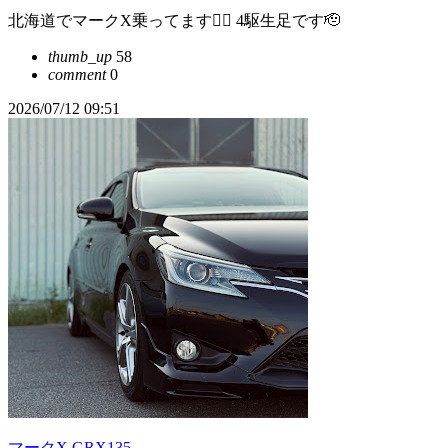
北海道でマークX乗ってます🙋‍♂️ 4駆生足です🫡
thumb_up
58
comment
0
2026/07/12 09:51
マークX GRX135