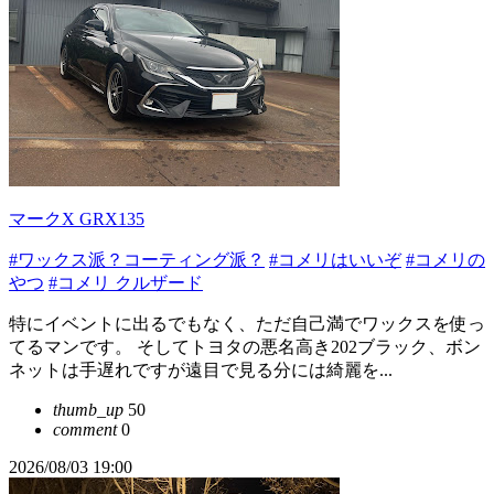
マークX GRX135
#ワックス派？コーティング派？
#コメリはいいぞ
#コメリの
やつ
#コメリ クルザード
特にイベントに出るでもなく、ただ自己満でワックスを使っ
てるマンです。 そしてトヨタの悪名高き202ブラック、ボン
ネットは手遅れですが遠目で見る分には綺麗を...
thumb_up
50
comment
0
2026/08/03 19:00