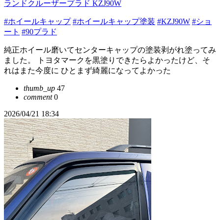
ランドクルーザープラド KZJ90W
#ホイールキャップ
#ホイールキャップ塗装
#KZJ90W
#ショ
ート
#90プラド
純正ホイール磨いてセンターキャップの塗装剥がれ塗ってみ
ました。 トヨタマークを黒塗りできたらよかったけど、そ
れはまた今度に ひとまず綺麗になってよかった
thumb_up
47
comment
0
2026/04/21 18:34