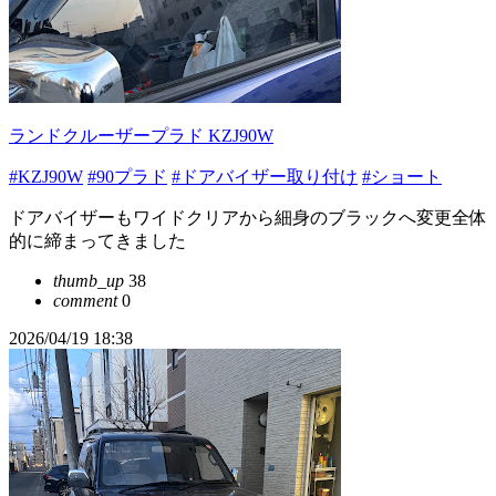
ランドクルーザープラド KZJ90W
#KZJ90W
#90プラド
#ドアバイザー取り付け
#ショート
ドアバイザーもワイドクリアから細身のブラックへ変更全体
的に締まってきました
thumb_up
38
comment
0
2026/04/19 18:38