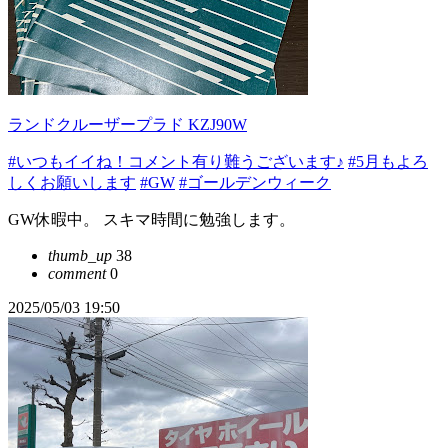
ランドクルーザープラド KZJ90W
#いつもイイね！コメント有り難うございます♪
#5月もよろ
しくお願いします
#GW
#ゴールデンウィーク
GW休暇中。 スキマ時間に勉強します。
thumb_up
38
comment
0
2025/05/03 19:50