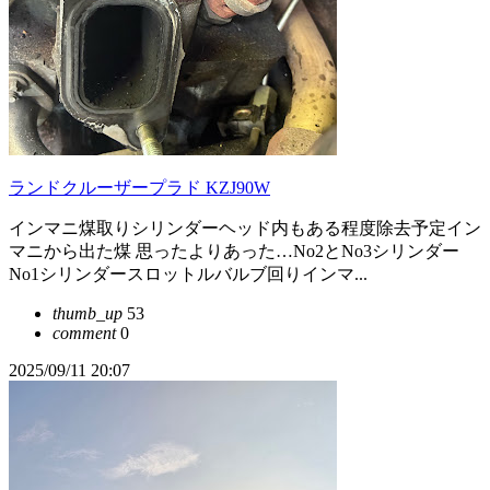
ランドクルーザープラド KZJ90W
インマニ煤取りシリンダーヘッド内もある程度除去予定イン
マニから出た煤 思ったよりあった…No2とNo3シリンダー
No1シリンダースロットルバルブ回りインマ...
thumb_up
53
comment
0
2025/09/11 20:07