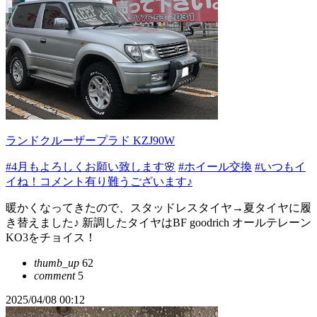
ランドクルーザープラド KZJ90W
#4月もよろしくお願い致します🌸
#ホイール交換
#いつもイ
イね！コメント有り難うございます♪
暖かくなってきたので、スタッドレスタイヤ→夏タイヤに履
き替えました♪ 新調したタイヤはBF goodrich オールテレーン
KO3をチョイス！
thumb_up
62
comment
5
2025/04/08 00:12