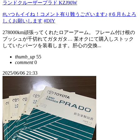
ランドクルーザープラド KZJ90W
#いつもイイね！コメント有り難うございます♪
#６月もよろ
しくお願いします
#DIY
278000km頑張ってくれたロアーアーム。 フレーム付け根の
ブッシュが千切れてガタガタ… 某オクにて購入しストック
していたパーツを装着します。肝心の交換...
thumb_up
55
comment
0
2025/06/06 21:33