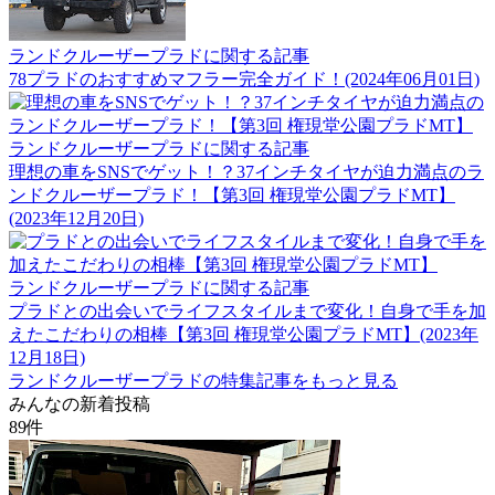
ランドクルーザープラドに関する記事
78プラドのおすすめマフラー完全ガイド！(2024年06月01日)
ランドクルーザープラドに関する記事
理想の車をSNSでゲット！？37インチタイヤが迫力満点のラ
ンドクルーザープラド！【第3回 権現堂公園プラドMT】
(2023年12月20日)
ランドクルーザープラドに関する記事
プラドとの出会いでライフスタイルまで変化！自身で手を加
えたこだわりの相棒【第3回 権現堂公園プラドMT】(2023年
12月18日)
ランドクルーザープラドの特集記事をもっと見る
みんなの新着投稿
89
件