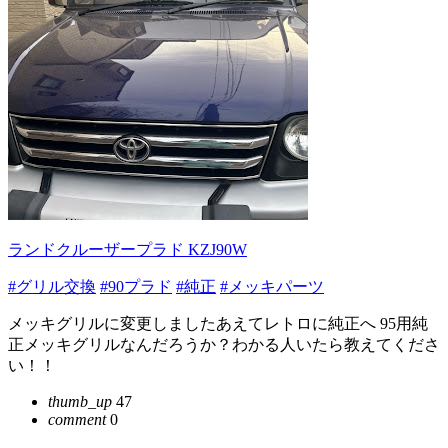
ランドクルーザープラド KZJ90W
#グリル交換
#90プラド
#純正
#メッキパーツ
メッキグリルに変更しましたあえてレトロに純正へ 95用純
正メッキグリルなんだろうか？わかる人いたら教えてくださ
い！！
thumb_up
47
comment
0