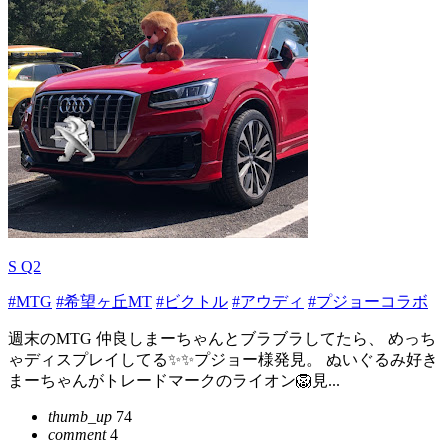
S Q2
#MTG
#希望ヶ丘MT
#ビクトル
#アウディ
#プジョーコラボ
週末のMTG 仲良しまーちゃんとブラブラしてたら、 めっち
ゃディスプレイしてる✨✨プジョー様発見。 ぬいぐるみ好き
まーちゃんがトレードマークのライオン🦁見...
thumb_up
74
comment
4