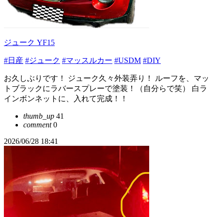
ジューク YF15
#日産
#ジューク
#マッスルカー
#USDM
#DIY
お久しぶりです！ ジューク久々外装弄り！ ルーフを、マッ
トブラックにラバースプレーで塗装！（自分らで笑） 白ラ
インボンネットに、入れて完成！！
thumb_up
41
comment
0
2026/06/28 18:41