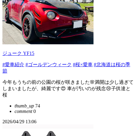
ジューク YF15
#愛車紹介
#ゴールデンウィーク
#桜×愛車
#北海道は桜の季
節
今年もうちの前の公園の桜が咲きました🌸満開は少し過ぎて
しまいましたが、綺麗です😍 車が汚いのが残念😢子供達と
桜
thumb_up
74
comment
0
2026/04/29 13:06