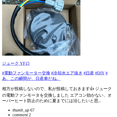
ジューク YF15
#電動ファンモーター交換
#冷却水エア抜き
#日産
#DIY
#
あ、この瞬間が、日産車だね。
相方が投稿しないので、私が投稿しておきます👍 ジューク
の電動ファンモータを交換しました エアコン効かない、オ
ーバーヒート防止のために夏までには治したいと思...
thumb_up
67
comment
2