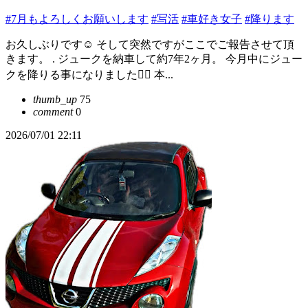
#7月もよろしくお願いします
#写活
#車好き女子
#降ります
お久しぶりです☺️ そして突然ですがここでご報告させて頂
きます。 . ジュークを納車して約7年2ヶ月。 今月中にジュー
クを降りる事になりました🙇‍♀️ 本...
thumb_up
75
comment
0
2026/07/01 22:11