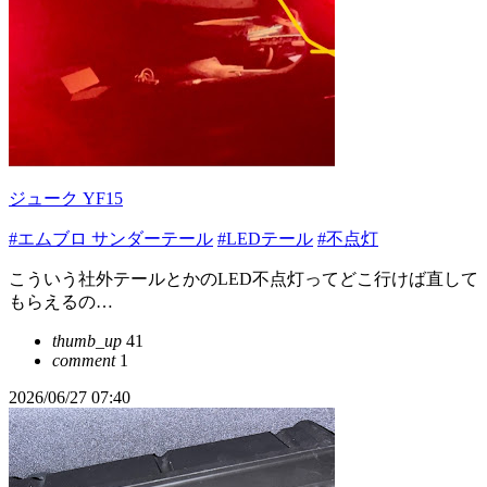
ジューク YF15
#エムブロ サンダーテール
#LEDテール
#不点灯
こういう社外テールとかのLED不点灯ってどこ行けば直して
もらえるの…
thumb_up
41
comment
1
2026/06/27 07:40