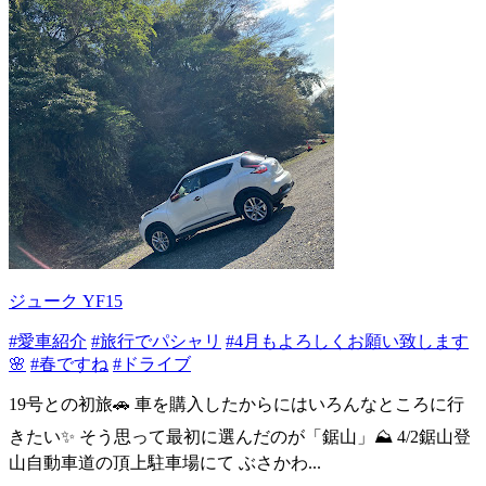
ジューク YF15
#愛車紹介
#旅行でパシャリ
#4月もよろしくお願い致します
🌸
#春ですね
#ドライブ
19号との初旅🚗 車を購入したからにはいろんなところに行
きたい✨ そう思って最初に選んだのが「鋸山」⛰️ 4/2鋸山登
山自動車道の頂上駐車場にて ぶさかわ...