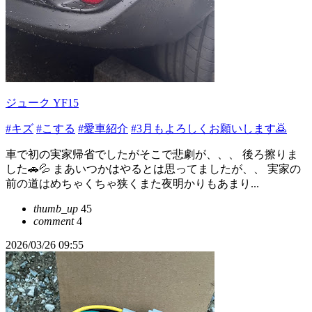
ジューク YF15
#キズ
#こする
#愛車紹介
#3月もよろしくお願いします🙇
車で初の実家帰省でしたがそこで悲劇が、、、 後ろ擦りま
した🚗💦 まあいつかはやるとは思ってましたが、、 実家の
前の道はめちゃくちゃ狭くまた夜明かりもあまり...
thumb_up
45
comment
4
2026/03/26 09:55