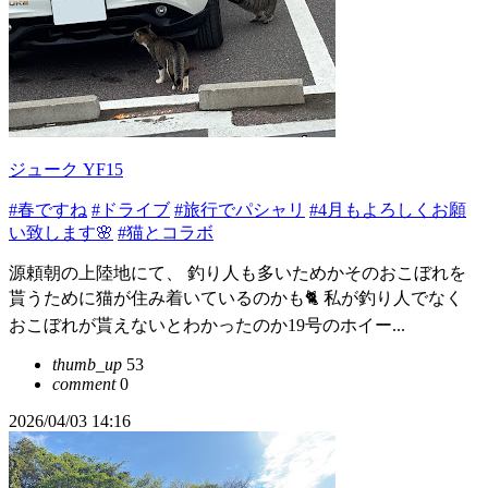
ジューク YF15
#春ですね
#ドライブ
#旅行でパシャリ
#4月もよろしくお願
い致します🌸
#猫とコラボ
源頼朝の上陸地にて、 釣り人も多いためかそのおこぼれを
貰うために猫が住み着いているのかも🐈 私が釣り人でなく
おこぼれが貰えないとわかったのか19号のホイー...
thumb_up
53
comment
0
2026/04/03 14:16