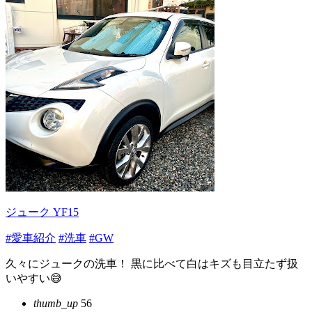
ジューク YF15
#愛車紹介
#洗車
#GW
久々にジュークの洗車！ 黒に比べて白はキズも目立たず扱
いやすい😅
thumb_up
56