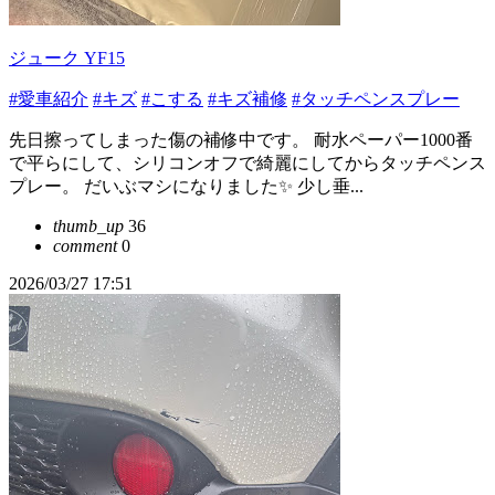
ジューク YF15
#愛車紹介
#キズ
#こする
#キズ補修
#タッチペンスプレー
先日擦ってしまった傷の補修中です。 耐水ペーパー1000番
で平らにして、シリコンオフで綺麗にしてからタッチペンス
プレー。 だいぶマシになりました✨ 少し垂...
thumb_up
36
comment
0
2026/03/27 17:51