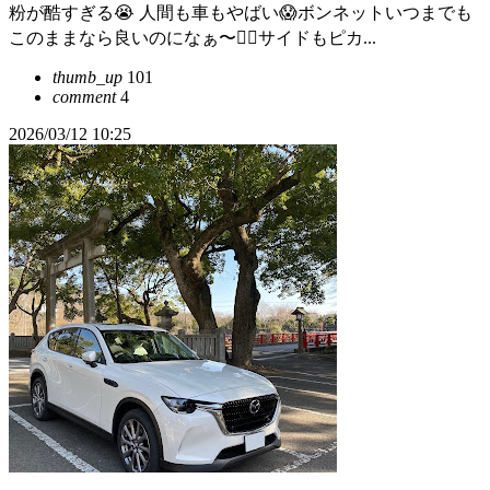
粉が酷すぎる😭 人間も車もやばい😱ボンネットいつまでも
このままなら良いのになぁ〜😮‍💨サイドもピカ...
thumb_up
101
comment
4
2026/03/12 10:25