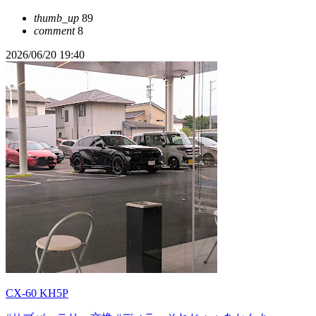
thumb_up
89
comment
8
2026/06/20 19:40
CX-60 KH5P