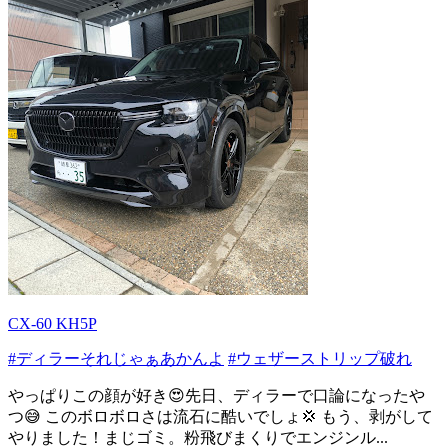
CX-60 KH5P
#ディラーそれじゃぁあかんよ
#ウェザーストリップ破れ
やっぱりこの顔が好き😍先日、ディラーで口論になったや
つ😅 このボロボロさは流石に酷いでしょ💢 もう、剥がして
やりました！まじゴミ。粉飛びまくりでエンジンル...