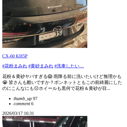
CX-60 KH5P
#花粉まみれ
#黄砂まみれ
#洗車したい…
花粉＆黄砂ヤバすぎる😱 雨降る前に洗いたいけど無理かも
😭 皆さんも酷いですか？ボンネットともこの前綺麗にした
のにこんなにも😑ホイールも黒何で花粉＆黄砂が目...
thumb_up
97
comment
6
2026/03/17 16:31