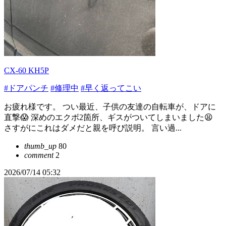
CX-60 KH5P
#ドアパンチ
#修理中
#早く返ってこい
お疲れ様です。 つい最近、子供の友達の自転車が、ドアに
直撃😱 深めのエクボ2箇所、ギスがついてしまいました😫
さすがにこれはダメだと親を呼び説明。 言い過...
thumb_up
80
comment
2
2026/07/14 05:32