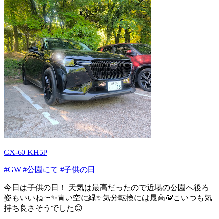
CX-60 KH5P
#GW
#公園にて
#子供の日
今日は子供の日！ 天気は最高だったので近場の公園へ後ろ
姿もいいね〜✨青い空に緑✨気分転換には最高💯こいつも気
持ち良さそうでした😊