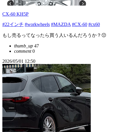
CX-60 KH5P
#22インチ
#workwheels
#MAZDA
#CX-60
#cx60
もし売るってなったら買う人いるんだろうか？😗
thumb_up
47
comment
0
2026/05/01 12:50