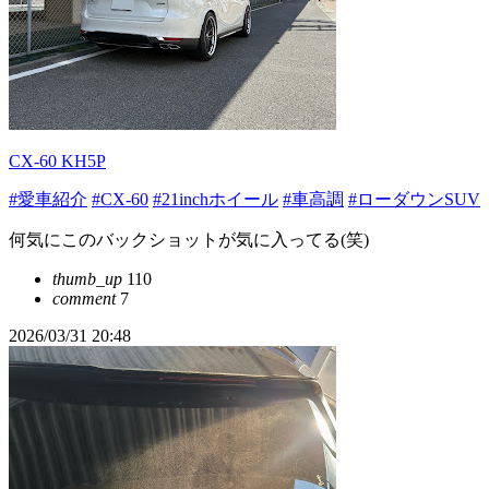
CX-60 KH5P
#愛車紹介
#CX-60
#21inchホイール
#車高調
#ローダウンSUV
何気にこのバックショットが気に入ってる(笑)
thumb_up
110
comment
7
2026/03/31 20:48