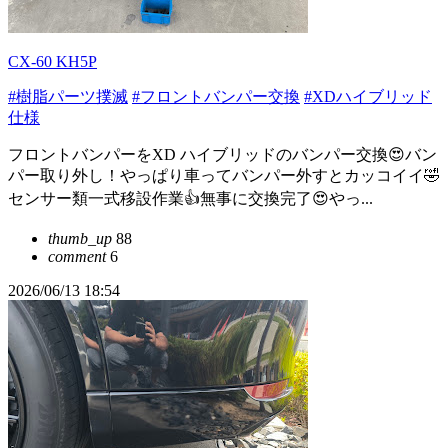
CX-60 KH5P
#樹脂パーツ撲滅
#フロントバンパー交換
#XDハイブリッド
仕様
フロントバンパーをXD ハイブリッドのバンパー交換😍バン
パー取り外し！やっぱり車ってバンパー外すとカッコイイ🤣
センサー類一式移設作業👍無事に交換完了😍やっ...
thumb_up
88
comment
6
2026/06/13 18:54