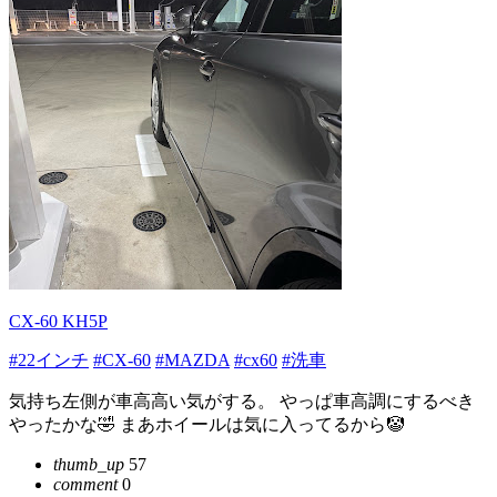
CX-60 KH5P
#22インチ
#CX-60
#MAZDA
#cx60
#洗車
気持ち左側が車高高い気がする。 やっぱ車高調にするべき
やったかな🤣 まあホイールは気に入ってるから🤡
thumb_up
57
comment
0