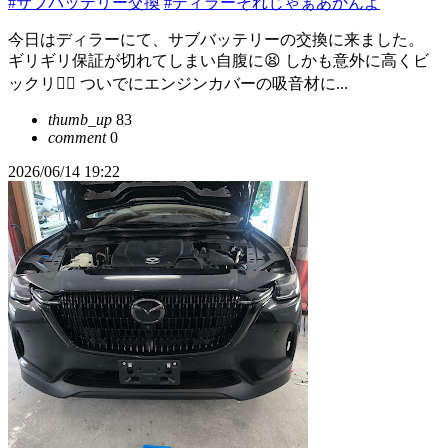
#サブバッテリー交換
#ディラーそれじゃぁあかんよ
今日はディラーにて、サブバッテリーの交換に来ました。
ギリギリ保証が切れてしまい自腹に😫 しかも意外に高くビ
ックリ😵‍💫 ついでにエンジンカバーの吸音材に...
thumb_up
83
comment
0
2026/06/14 19:22