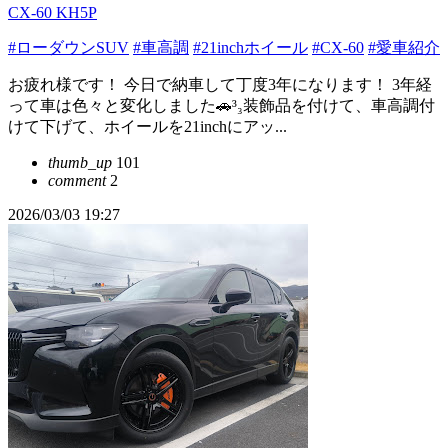
CX-60 KH5P
#ローダウンSUV
#車高調
#21inchホイール
#CX-60
#愛車紹介
お疲れ様です！ 今日で納車して丁度3年になります！ 3年経
って車は色々と変化しました🚗³₃装飾品を付けて、車高調付
けて下げて、ホイールを21inchにアッ...
thumb_up
101
comment
2
2026/03/03 19:27