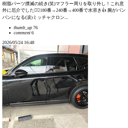
樹脂パーツ撲滅の続き(笑)マフラー周りを取り外し！これ意
外に厄介でした😮‍💨180番→240番→400番で水溶き👍 腕がパン
パンになる(涙)ミッチャクロン...
thumb_up
76
comment
6
2026/05/24 16:48