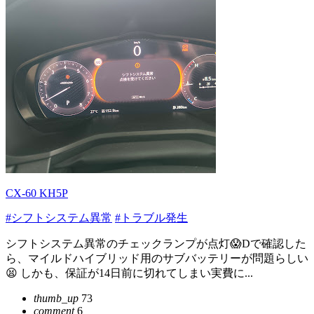
CX-60 KH5P
#シフトシステム異常
#トラブル発生
シフトシステム異常のチェックランプが点灯😱Dで確認した
ら、マイルドハイブリッド用のサブバッテリーが問題らしい
😫 しかも、保証が14日前に切れてしまい実費に...
thumb_up
73
comment
6