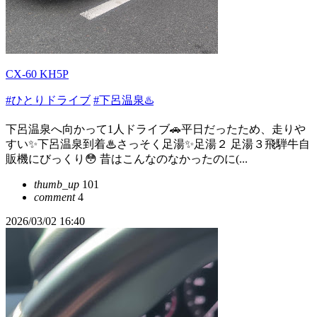
CX-60 KH5P
#ひとりドライブ
#下呂温泉♨️
下呂温泉へ向かって1人ドライブ🚗平日だったため、走りや
すい✨下呂温泉到着♨さっそく足湯✨足湯２ 足湯３飛騨牛自
販機にびっくり😳 昔はこんなのなかったのに(...
thumb_up
101
comment
4
2026/03/02 16:40