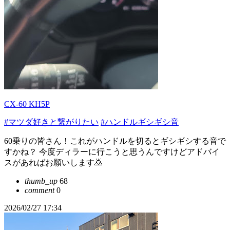
CX-60 KH5P
#マツダ好きと繋がりたい
#ハンドルギシギシ音
60乗りの皆さん！これがハンドルを切るとギシギシする音で
すかね？ 今度ディラーに行こうと思うんですけどアドバイ
スがあればお願いします🙇
thumb_up
68
comment
0
2026/02/27 17:34