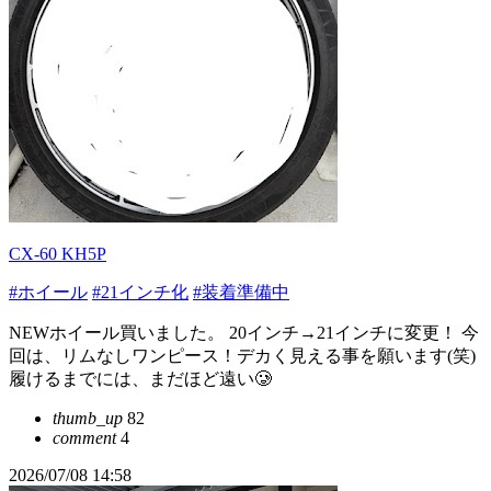
CX-60 KH5P
#ホイール
#21インチ化
#装着準備中
NEWホイール買いました。 20インチ→21インチに変更！ 今
回は、リムなしワンピース！デカく見える事を願います(笑)
履けるまでには、まだほど遠い🥲
thumb_up
82
comment
4
2026/07/08 14:58