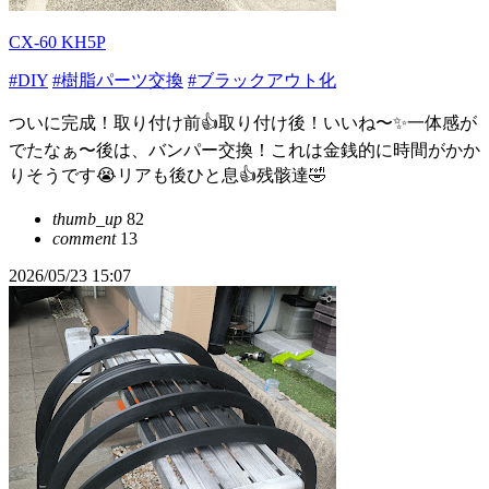
CX-60 KH5P
#DIY
#樹脂パーツ交換
#ブラックアウト化
ついに完成！取り付け前👍取り付け後！いいね〜✨一体感が
でたなぁ〜後は、バンパー交換！これは金銭的に時間がかか
りそうです😭リアも後ひと息👍残骸達🤣
thumb_up
82
comment
13
2026/05/23 15:07