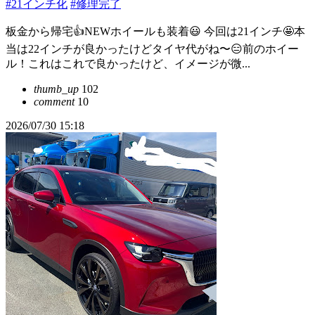
#21インチ化
#修理完了
板金から帰宅👍NEWホイールも装着😃 今回は21インチ🤩本
当は22インチが良かったけどタイヤ代がね〜😑前のホイー
ル！これはこれで良かったけど、イメージが微...
thumb_up
102
comment
10
2026/07/30 15:18