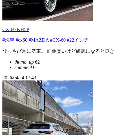
CX-60 KH5P
#洗車
#cx60
#MAZDA
#CX-60
#22インチ
ひっさびさに洗車。 面倒臭いけど綺麗になると良き
thumb_up
62
comment
0
2026/04/24 17:43