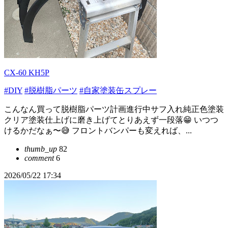
CX-60 KH5P
#DIY
#脱樹脂パーツ
#自家塗装缶スプレー
こんなん買って脱樹脂パーツ計画進行中サフ入れ純正色塗装
クリア塗装仕上げに磨き上げてとりあえず一段落😁 いつつ
けるかだなぁ〜😅 フロントバンパーも変えれば、...
thumb_up
82
comment
6
2026/05/22 17:34