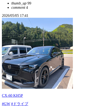
thumb_up
99
comment
4
2026/05/05 17:41
CX-60 KH5P
#GW
#ドライブ