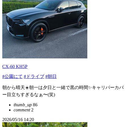
CX-60 KH5P
#公園にて
#ドライブ
#朝日
朝から晴天☀️朝一は夕日と一緒で黒の時間✨キャリパーカバ
ー目立ちすぎるなぁ〜(笑)
thumb_up
86
comment
2
2026/05/16 14:20