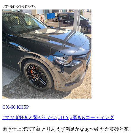
2026/03/16 05:33
CX-60 KH5P
#マツダ好きと繋がりたい
#DIY
#磨き&コーティング
磨き仕上げ完了👍 とりあえず満足かなぁ〜😁 ただ黄砂と花