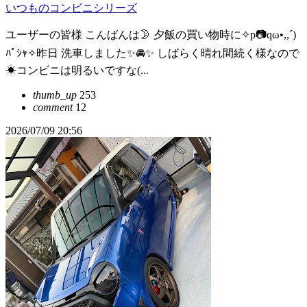
いつものコンビニシリーズ
ユーザーの皆様 こんばんは🌛 夕飯の買い物時に✧p📷qω•,,´)
ﾊﾟｼｬ✧昨日 洗車しました✨🚘✨ しばらく晴れ間続く様なので
☀コンビニは明るいですな(...
thumb_up
253
comment
12
2026/07/09 20:56