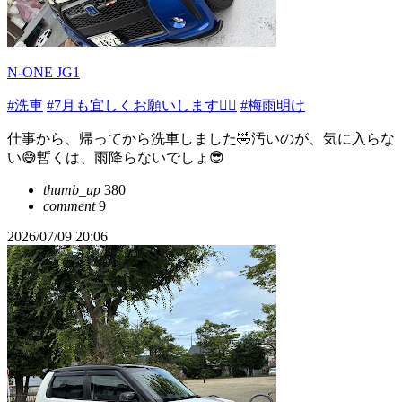
N-ONE JG1
#洗車
#7月も宜しくお願いします🙇‍♂️
#梅雨明け
仕事から、帰ってから洗車しました🤣汚いのが、気に入らな
い😅暫くは、雨降らないでしょ😎
thumb_up
380
comment
9
2026/07/09 20:06