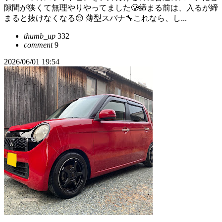
隙間が狭くて無理やりやってました🥲締まる前は、入るが締
まると抜けなくなる😔 薄型スパナ🔧これなら、し...
thumb_up
332
comment
9
2026/06/01 19:54