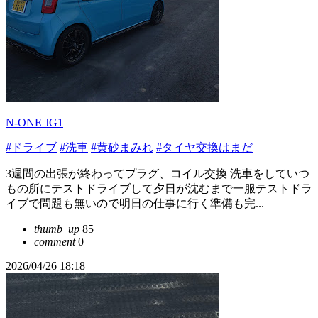
N-ONE JG1
#ドライブ
#洗車
#黄砂まみれ
#タイヤ交換はまだ
3週間の出張が終わってプラグ、コイル交換 洗車をしていつ
もの所にテストドライブして夕日が沈むまで一服テストドラ
イブで問題も無いので明日の仕事に行く準備も完...
thumb_up
85
comment
0
2026/04/26 18:18