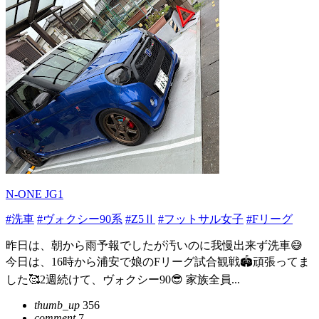
N-ONE JG1
#洗車
#ヴォクシー90系
#Z5Ⅱ
#フットサル女子
#Fリーグ
昨日は、朝から雨予報でしたが汚いのに我慢出来ず洗車😅
今日は、16時から浦安で娘のFリーグ試合観戦🏟️頑張ってま
した🥰2週続けて、ヴォクシー90😎 家族全員...
thumb_up
356
comment
7