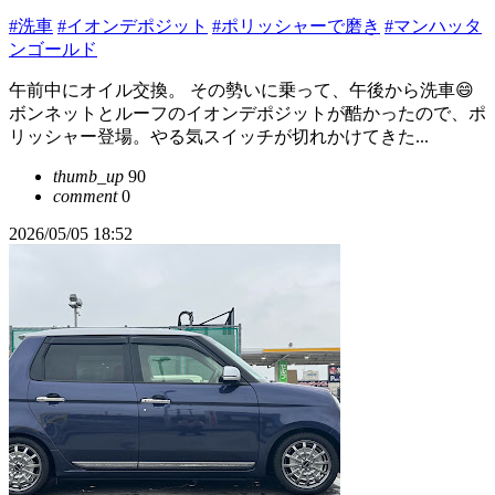
#洗車
#イオンデポジット
#ポリッシャーで磨き
#マンハッタ
ンゴールド
午前中にオイル交換。 その勢いに乗って、午後から洗車😄
ボンネットとルーフのイオンデポジットが酷かったので、ポ
リッシャー登場。やる気スイッチが切れかけてきた...
thumb_up
90
comment
0
2026/05/05 18:52