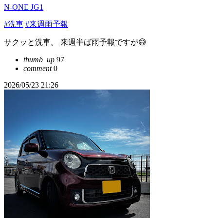
N-ONE JG1
#洗車
#来週雨予報
サクッと洗車。 来週半ば雨予報ですが😅
thumb_up
97
comment
0
2026/05/23 21:26