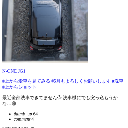
N-ONE JG1
#上から愛車を見てみる
#5月もよろしくお願いします
#洗車
#上からショット
最近全然洗車できてません💦 洗車機にでも突っ込もうか
な…😅
thumb_up
64
comment
4