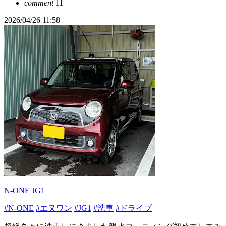
comment
11
2026/04/26 11:58
N-ONE JG1
#N-ONE
#エヌワン
#JG1
#洗車
#ドライブ