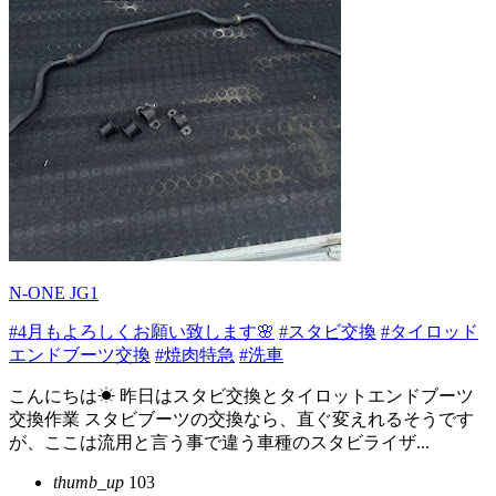
N-ONE JG1
#4月もよろしくお願い致します🌸
#スタビ交換
#タイロッド
エンドブーツ交換
#焼肉特急
#洗車
こんにちは☀ 昨日はスタビ交換とタイロットエンドブーツ
交換作業 スタビブーツの交換なら、直ぐ変えれるそうです
が、ここは流用と言う事で違う車種のスタビライザ...
thumb_up
103