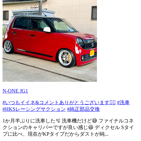
N-ONE JG1
#いつもイイネ&コメントありがとうございます🙇‍♂️
#洗車
#HKSレーシングサクション
#純正部品交換
1か月半ぶりに洗車した🫧 洗車機だけど😅 ファイナルコネ
クションのキャリパーですが良い感じ😆 ディクセル Sタイ
プに比べ、現在がKPタイプだからダストが純...