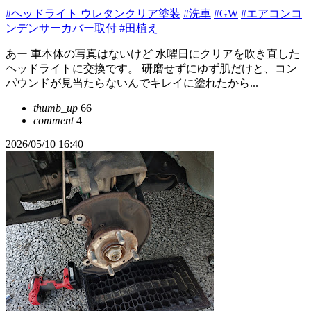
#ヘッドライト ウレタンクリア塗装
#洗車
#GW
#エアコンコ
ンデンサーカバー取付
#田植え
あー 車本体の写真はないけど 水曜日にクリアを吹き直した
ヘッドライトに交換です。 研磨せずにゆず肌だけと、コン
パウンドが見当たらないんでキレイに塗れたから...
thumb_up
66
comment
4
2026/05/10 16:40