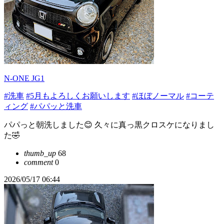
N-ONE JG1
#洗車
#5月もよろしくお願いします
#ほぼノーマル
#コーテ
ィング
#パパッと洗車
パパっと朝洗しました😊 久々に真っ黒クロスケになりまし
た🤣
thumb_up
68
comment
0
2026/05/17 06:44