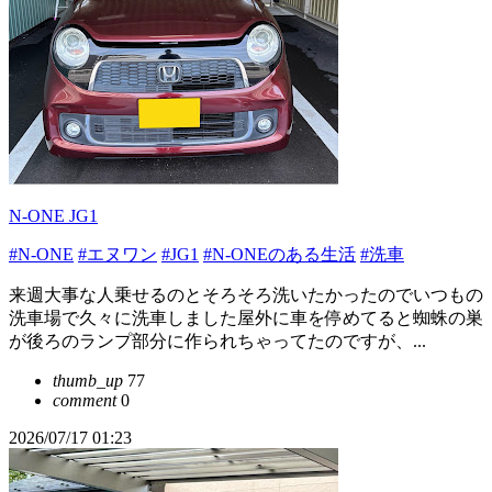
N-ONE JG1
#N-ONE
#エヌワン
#JG1
#N-ONEのある生活
#洗車
来週大事な人乗せるのとそろそろ洗いたかったのでいつもの
洗車場で久々に洗車しました屋外に車を停めてると蜘蛛の巣
が後ろのランプ部分に作られちゃってたのですが、...
thumb_up
77
comment
0
2026/07/17 01:23