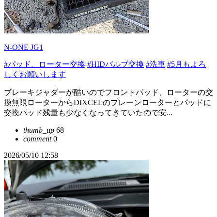
N-ONE JG1
#パッド、ローター交換
#HIDバルブ交換
#洗車
#5月もよろ
しくお願いします
ブレーキジャダーが酷いのでフロントパッド、ローターの交
換無限ローターからDIXCELのプレーンローターとパッドに
交換パッド残量も少なくなってきていたので安...
thumb_up
68
comment
0
2026/05/10 12:58