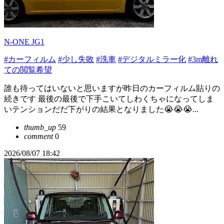
N-ONE JG1
#カーフィルム
#少し失敗
#洗車
#デジタルミラー化
#3m離れ
ての閲覧希望
誰も待ってはいないと思いますが昨日のカーフィルム貼りの
続きです 最後の最後で下手こいてしわくちゃになってしま
いテンションだだ下がりの結果となりました😭😭😭...
thumb_up
59
comment
0
2026/08/07 18:42