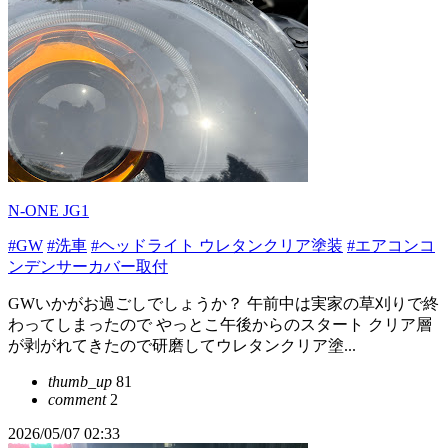
N-ONE JG1
#GW
#洗車
#ヘッドライト ウレタンクリア塗装
#エアコンコ
ンデンサーカバー取付
GWいかがお過ごしでしょうか？ 午前中は実家の草刈りで終
わってしまったので やっとこ午後からのスタート クリア層
が剥がれてきたので研磨してウレタンクリア塗...
thumb_up
81
comment
2
2026/05/07 02:33