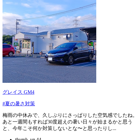
グレイス GM4
#夏の暑さ対策
梅雨の中休みで、久しぶりにさっぱりした空気感でしたね。
あと一週間もすれば30度超えの暑い日々が始まるかと思う
と、今年こそ何か対策しないとな〜と思ったりし...
thumb_up
44