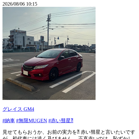
2026/08/06 10:15
グレイス GM4
#納車
#無限MUGEN
#赤い彗星⁈
見せてもらおうか、お前の実力を⁈ 赤い彗星と言いたいです
が、初代車には遠く及びません。 正直赤いのは…恥ずかし