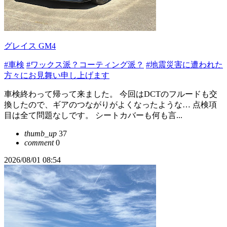
グレイス GM4
#車検
#ワックス派？コーティング派？
#地震災害に遭われた
方々にお見舞い申し上げます
車検終わって帰って来ました。 今回はDCTのフルードも交
換したので、ギアのつながりがよくなったような… 点検項
目は全て問題なしです。 シートカバーも何も言...
thumb_up
37
comment
0
2026/08/01 08:54