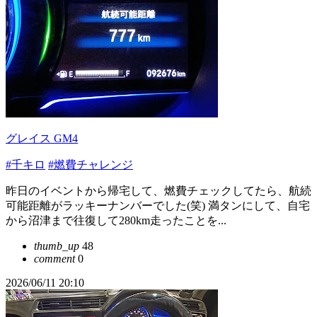
グレイス GM4
#千キロ
#燃費チャレンジ
昨日のイベントから帰宅して、燃費チェックしてたら、航続
可能距離がラッキーナンバーでした(笑) 満タンにして、自宅
から沼津まで往復して280km走ったことを...
thumb_up
48
comment
0
2026/06/11 20:10