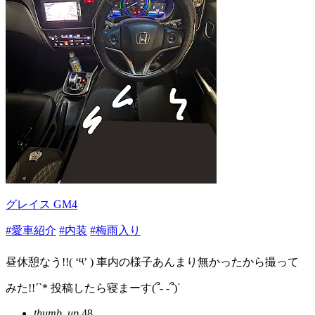
グレイス GM4
#愛車紹介
#内装
#梅雨入り
昼休憩なう!!( ‘༥’ ) 車内の様子あんまり無かったから撮って
みた!!´`* 投稿したら寝まーす(՞- -՞)ᐝ
thumb_up
48