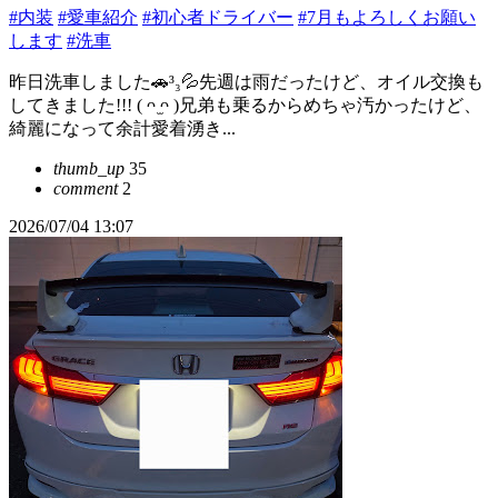
#内装
#愛車紹介
#初心者ドライバー
#7月もよろしくお願い
します
#洗車
昨日洗車しました🚗³₃💦先週は雨だったけど、オイル交換も
してきました!!!‎ ‎( ᴖ ̫ᴖ )兄弟も乗るからめちゃ汚かったけど、
綺麗になって余計愛着湧き...
thumb_up
35
comment
2
2026/07/04 13:07