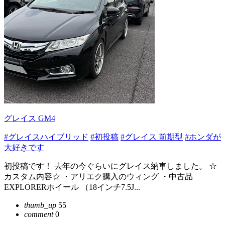
グレイス GM4
#グレイスハイブリッド
#初投稿
#グレイス 前期型
#ホンダが
大好きです
初投稿です！ 去年の今ぐらいにグレイス納車しました。 ☆
カスタム内容☆ ・アリエク購入のウィング ・中古品
EXPLORERホイール （18インチ7.5J...
thumb_up
55
comment
0