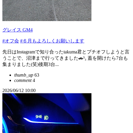
グレイス GM4
#オフ会
#６月もよろしくお願いします
先日はInstagramで知り合ったtakuma君とプチオフしようと言
うことで、沼津まで行ってきました🚗³₃ 蓋を開けたら7台も
集まりました(笑)後期3台...
thumb_up
63
comment
4
2026/06/12 10:00