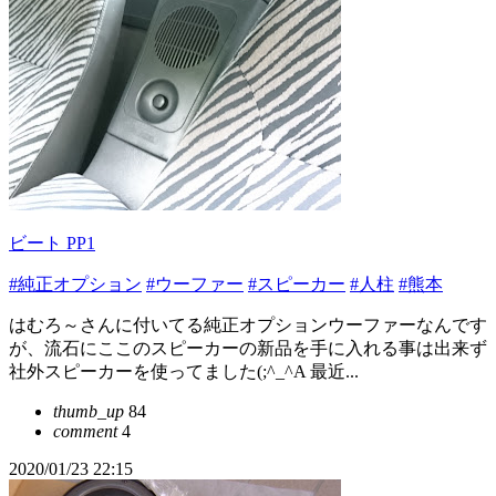
ビート PP1
#純正オプション
#ウーファー
#スピーカー
#人柱
#熊本
はむろ～さんに付いてる純正オプションウーファーなんです
が、流石にここのスピーカーの新品を手に入れる事は出来ず
社外スピーカーを使ってました(;^_^A 最近...
thumb_up
84
comment
4
2020/01/23 22:15