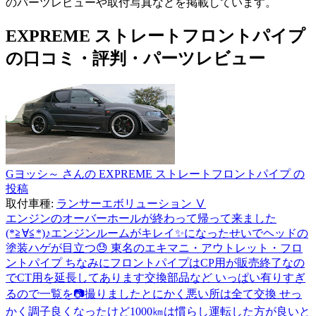
のパーツレビューや取付写真などを掲載しています。
EXPREME ストレートフロントパイプ
の口コミ・評判・パーツレビュー
Gヨッシ～ さんの EXPREME ストレートフロントパイプ の
投稿
取付車種:
ランサーエボリューション Ⅴ
エンジンのオーバーホールが終わって帰って来ました
(*≧∀≦*)♪エンジンルームがキレイ✨になったせいでヘッドの
塗装ハゲが目立つ😓 東名のエキマニ・アウトレット・フロ
ントパイプ ちなみにフロントパイプはCP用が販売終了なの
でCT用を延長してあります交換部品など いっぱい有りすぎ
るので一覧を📷撮りましたとにかく悪い所は全て交換 せっ
かく調子良くなったけど1000㎞は慣らし運転した方が良いと