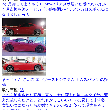
2ヶ月待ってようやくTOM'Sのリアスポ届いた😂 ついでに6
ヶ月点検も終え、ピカピカ絶好調のイケメンカロスポくんに
なりました🚗 ³₃
まっちゃん さんの エキゾーストシステム トムスバレル の投
稿
取付車種:
86
上から納車された直後、夏タイヤに変えた後、冬タイヤに変
えた後なんだけど、どれもかっこいい！ 86に恋してます😊
実際いつになったら結婚できるのかなぁ🙄 って現実を考え