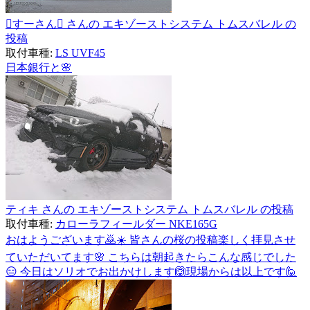
すーさん さんの エキゾーストシステム トムスバレル の
投稿
取付車種:
LS UVF45
日本銀行と🌸
ティキ さんの エキゾーストシステム トムスバレル の投稿
取付車種:
カローラフィールダー NKE165G
おはようございます🙇☀️ 皆さんの桜の投稿楽しく拝見させ
ていただいてます🌸 こちらは朝起きたらこんな感じでした
😑 今日はソリオでお出かけします🙆現場からは以上です🙋