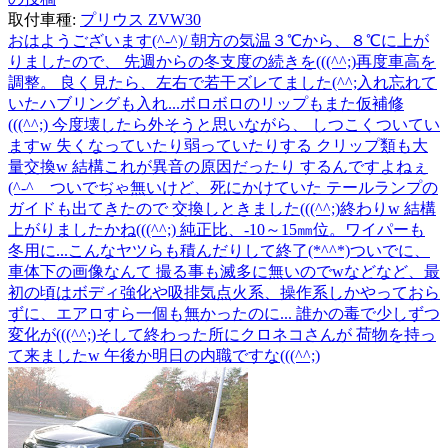
取付車種:
プリウス ZVW30
おはようございます(^-^)/ 朝方の気温３℃から、８℃に上が
りましたので、 先週からの冬支度の続きを(((^^;)再度車高を
調整。 良く見たら、左右で若干ズレてました(^^;入れ忘れて
いたハブリングも入れ...ボロボロのリップもまた仮補修
(((^^;) 今度壊したら外そうと思いながら、 しつこくついてい
ますw 失くなっていたり弱っていたりする クリップ類も大
量交換w 結構これが異音の原因だったり するんですよねぇ
(^-^ゞついでぢゃ無いけど、死にかけていた テールランプの
ガイドも出てきたので 交換しときました(((^^;)終わりw 結構
上がりましたかね(((^^;) 純正比、-10～15㎜位。ワイパーも
冬用に...こんなヤツらも積んだりして終了(*^^*)ついでに、
車体下の画像なんて 撮る事も滅多に無いのでwなどなど、最
初の頃はボディ強化や吸排気点火系、操作系しかやっておら
ずに、エアロすら一個も無かったのに... 誰かの毒で少しずつ
変化が(((^^;)そして終わった所にクロネコさんが 荷物を持っ
て来ましたw 午後か明日の内職ですな(((^^;)