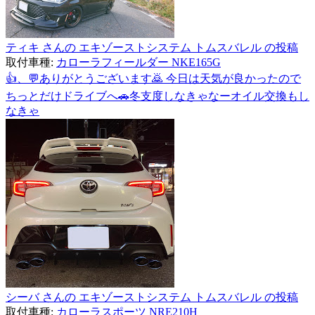
ティキ さんの エキゾーストシステム トムスバレル の投稿
取付車種:
カローラフィールダー NKE165G
👍、💬ありがとうございます🙇 今日は天気が良かったので
ちっとだけドライブへ🚗冬支度しなきゃなーオイル交換もし
なきゃ
シーバ さんの エキゾーストシステム トムスバレル の投稿
取付車種:
カローラスポーツ NRE210H