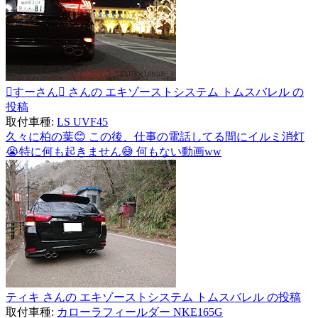
すーさん さんの エキゾーストシステム トムスバレル の
投稿
取付車種:
LS UVF45
久々に柏の葉😊 この後、仕事の電話してる間にイルミ消灯
😭特に何も起きません😅 何もない動画ww
ティキ さんの エキゾーストシステム トムスバレル の投稿
取付車種:
カローラフィールダー NKE165G