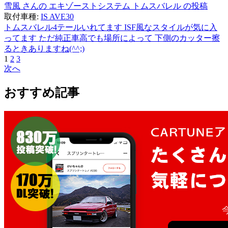
雪風 さんの エキゾーストシステム トムスバレル の投稿
取付車種:
IS AVE30
トムスバレル4テールいれてます ISF風なスタイルが気に入
ってます ただ純正車高でも場所によって 下側のカッター擦
るときありますね(^^;)
1
2
3
次へ
おすすめ記事