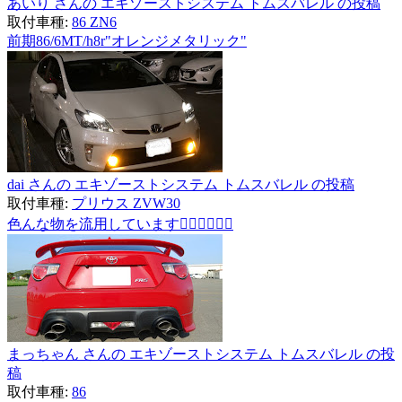
あいり さんの エキゾーストシステム トムスバレル の投稿
取付車種:
86 ZN6
前期86/6MT/h8r"オレンジメタリック"
dai さんの エキゾーストシステム トムスバレル の投稿
取付車種:
プリウス ZVW30
色んな物を流用しています👌🏻👌🏻👌🏻
まっちゃん さんの エキゾーストシステム トムスバレル の投
稿
取付車種:
86