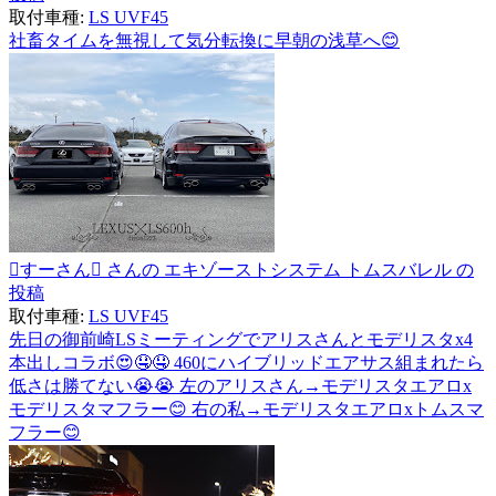
取付車種:
LS UVF45
社畜タイムを無視して気分転換に早朝の浅草へ😊
すーさん さんの エキゾーストシステム トムスバレル の
投稿
取付車種:
LS UVF45
先日の御前崎LSミーティングでアリスさんとモデリスタx4
本出しコラボ😍🤤🤤 460にハイブリッドエアサス組まれたら
低さは勝てない😭😭 左のアリスさん→モデリスタエアロx
モデリスタマフラー😊 右の私→モデリスタエアロxトムスマ
フラー😊