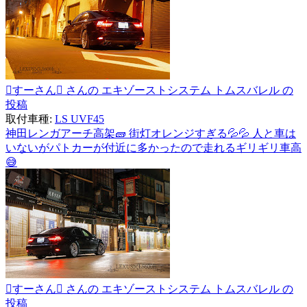
すーさん さんの エキゾーストシステム トムスバレル の
投稿
取付車種:
LS UVF45
神田レンガアーチ高架🧱 街灯オレンジすぎる💦💦 人と車は
いないがパトカーが付近に多かったので走れるギリギリ車高
😅
すーさん さんの エキゾーストシステム トムスバレル の
投稿