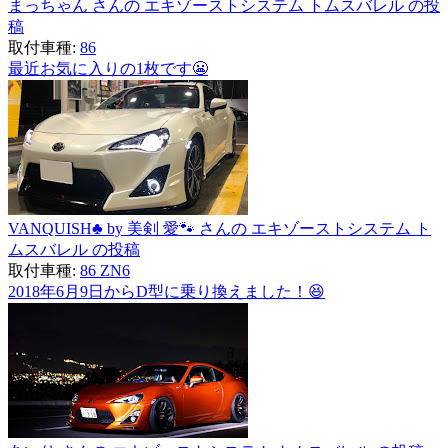
まっちゃん さんの エキゾーストシステム トムスバレル の投
稿
取付車種:
86
最近お気に入りの1枚です😬
VANQUISH♣︎ by 美剣 愛🐾 さんの エキゾーストシステム ト
ムスバレル の投稿
取付車種:
86 ZN6
2018年6月9日からD型に乗り換えました！😆