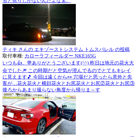
ると焦りしかないんだよなぁ。
ティキ さんの エキゾーストシステム トムスバレル の投稿
取付車種:
カローラフィールダー NKE165G
いつも👍、💬ありがとうございます(^^) 昨日は地元の花火大
会でした🎆 この時期だと空気が澄んでるのでとてもキレイ
に見えます🎵 今回は遠くから👀 穴場だと思ったら意外と先
客が…花火花火と横顔花火とお尻花火とお尻②花火とお尻③
後ろからあまり撮らない角度から帰りま～す