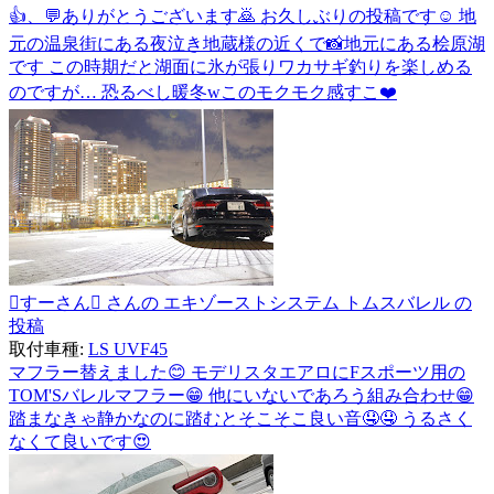
👍、💬ありがとうございます🙇 お久しぶりの投稿です☺️ 地
元の温泉街にある夜泣き地蔵様の近くで📸地元にある桧原湖
です この時期だと湖面に氷が張りワカサギ釣りを楽しめる
のですが… 恐るべし暖冬wこのモクモク感すこ❤️
すーさん さんの エキゾーストシステム トムスバレル の
投稿
取付車種:
LS UVF45
マフラー替えました😊 モデリスタエアロにFスポーツ用の
TOM'Sバレルマフラー😁 他にいないであろう組み合わせ😁
踏まなきゃ静かなのに踏むとそこそこ良い音🤤🤤 うるさく
なくて良いです😍