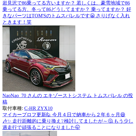
岩見沢で86乗ってる方いますか？ 若しくは、豪雪地域で86
乗ってる方、冬って86どうしてますか？ 乗ってますか？ 好
きなパーツはTOM'Sのトムスバレルです😬 さりげなく入れ
ときます！笑
NaoNao_70 さんの エキゾーストシステム トムスバレル の投
稿
取付車種:
C-HR ZYX10
マイカープロフ更新🙋 今月４日で納車から２年６ヶ月😆
🎶✨ 走行距離的に乗り換え❔検討してましたが～🤔 もう少し
過走行で頑張ることになりました🤭