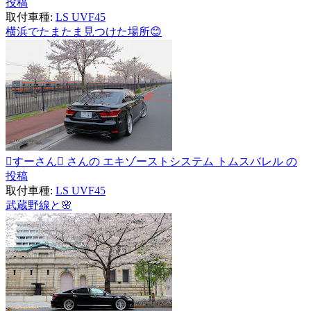
投稿
取付車種:
LS UVF45
横浜でたまたま見つけた場所😊
すーさん さんの エキゾーストシステム トムスバレル の
投稿
取付車種:
LS UVF45
武蔵野線と🌸