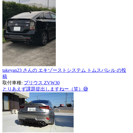
takeyan23 さんの エキゾーストシステム トムスバレル の投
稿
取付車種:
プリウス ZVW30
とりあえず課題提出しますねー（笑）😅