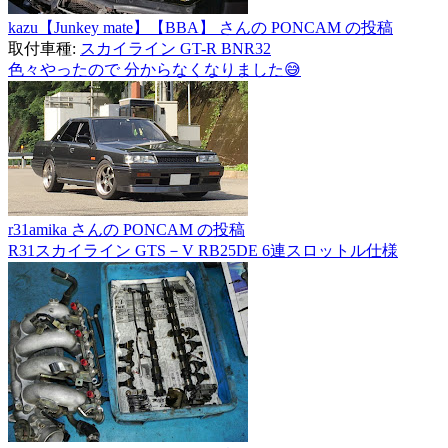
kazu【Junkey mate】【BBA】 さんの PONCAM の投稿
取付車種:
スカイライン GT-R BNR32
色々やったので 分からなくなりました😅
r31amika さんの PONCAM の投稿
R31スカイライン GTS－V RB25DE 6連スロットル仕様