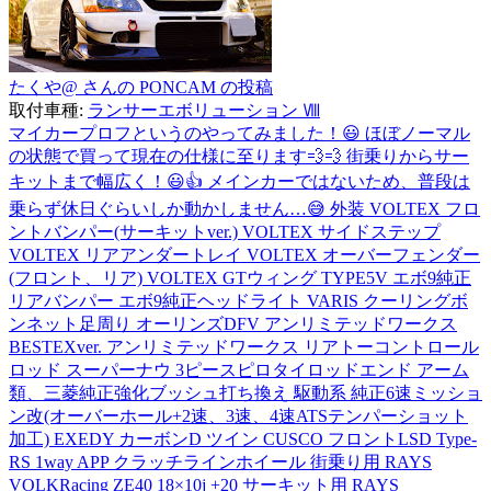
たくや@ さんの PONCAM の投稿
取付車種:
ランサーエボリューション Ⅷ
マイカープロフというのやってみました！😃 ほぼノーマル
の状態で買って現在の仕様に至ります💨💨 街乗りからサー
キットまで幅広く！😃👍 メインカーではないため、普段は
乗らず休日ぐらいしか動かしません…😅 外装 VOLTEX フロ
ントバンパー(サーキットver.) VOLTEX サイドステップ
VOLTEX リアアンダートレイ VOLTEX オーバーフェンダー
(フロント、リア) VOLTEX GTウィング TYPE5V エボ9純正
リアバンパー エボ9純正ヘッドライト VARIS クーリングボ
ンネット足周り オーリンズDFV アンリミテッドワークス
BESTEXver. アンリミテッドワークス リアトーコントロール
ロッド スーパーナウ 3ピースピロタイロッドエンド アーム
類、三菱純正強化ブッシュ打ち換え 駆動系 純正6速ミッショ
ン改(オーバーホール+2速、3速、4速ATSテンパーショット
加工) EXEDY カーボンD ツイン CUSCO フロントLSD Type-
RS 1way APP クラッチラインホイール 街乗り用 RAYS
VOLKRacing ZE40 18×10j +20 サーキット用 RAYS