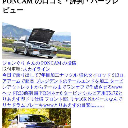
PONCAM の口コミ・評判・パーツレ
ビュー
ジョンぐり さんの PONCAM の投稿
取付車種:
スカイライン
今日で乗り出して7年目加工ナックル 強化タイロッド S13ロ
アアームで延長 プレジデントのテールエンドを加工 タービ
ンアウトレットからテールまでワンオフで作成させるwww
ヘッドR33前期 腰下R34ネオ6 タービン シルビア用T517Zと
りあえず即ドリ仕様 フロント8K リヤ16K NAベースなんで
リヤドラムブレーキwwwとりあえずの目安に……