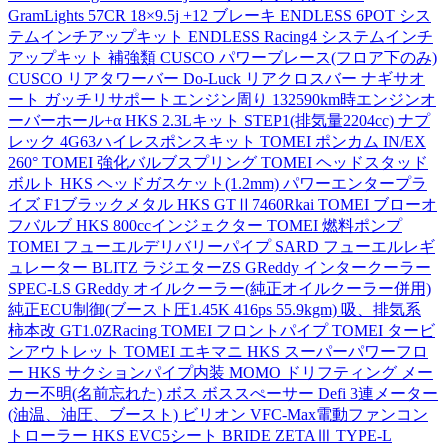
GramLights 57CR 18×9.5j +12 ブレーキ ENDLESS 6POT シス
テムインチアップキット ENDLESS Racing4 システムインチ
アップキット 補強類 CUSCO パワーブレース(フロア下のみ)
CUSCO リアタワーバー Do-Luck リアクロスバー ナギサオ
ート ガッチリサポートエンジン周り 132590km時エンジンオ
ーバーホール+α HKS 2.3Lキット STEP1(排気量2204cc) ナプ
レック 4G63ハイレスポンスキット TOMEI ポンカム IN/EX
260° TOMEI 強化バルブスプリング TOMEI ヘッドスタッド
ボルト HKS ヘッドガスケット(1.2mm) パワーエンタープラ
イズ F1ブラックメタル HKS GTⅡ7460Rkai TOMEI ブローオ
フバルブ HKS 800ccインジェクター TOMEI 燃料ポンプ
TOMEI フューエルデリバリーパイプ SARD フューエルレギ
ュレーター BLITZ ラジエターZS GReddy インタークーラー
SPEC-LS GReddy オイルクーラー(純正オイルクーラー併用)
純正ECU制御(ブースト圧1.45K 416ps 55.9kgm) 吸、排気系
柿本改 GT1.0ZRacing TOMEI フロントパイプ TOMEI タービ
ンアウトレット TOMEI エキマニ HKS スーパーパワーフロ
ー HKS サクションパイプ内装 MOMO ドリフティング メー
カー不明(名前忘れた) ボス ボススぺーサー Defi 3連メーター
(油温、油圧、ブースト) ビリオン VFC-Max電動ファンコン
トローラー HKS EVC5シート BRIDE ZETAⅢ TYPE-L