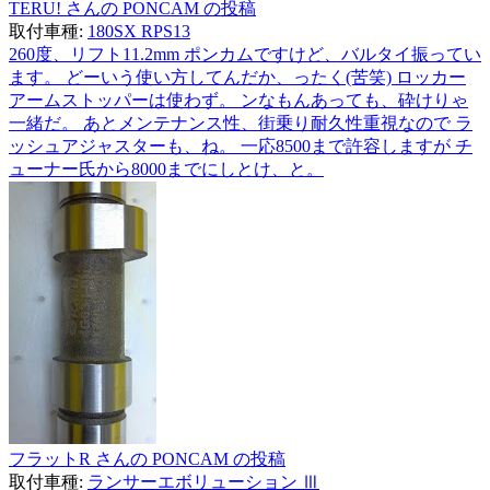
TERU! さんの PONCAM の投稿
取付車種:
180SX RPS13
260度、リフト11.2mm ポンカムですけど、バルタイ振ってい
ます。 どーいう使い方してんだか、ったく(苦笑) ロッカー
アームストッパーは使わず。 ンなもんあっても、砕けりゃ
一緒だ。 あとメンテナンス性、街乗り耐久性重視なので ラ
ッシュアジャスターも、ね。 一応8500まで許容しますが チ
ューナー氏から8000までにしとけ、と。
フラットR さんの PONCAM の投稿
取付車種:
ランサーエボリューション Ⅲ