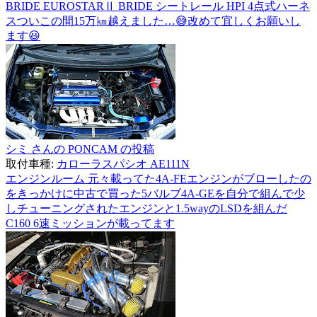
BRIDE EUROSTARⅡ BRIDE シートレール HPI 4点式ハーネ
スついこの間15万㎞越えました…😅改めて宜しくお願いし
ます😃
シミ さんの PONCAM の投稿
取付車種:
カローラスパシオ AE111N
エンジンルーム 元々載ってた4A-FEエンジンがブローしたの
をきっかけに中古で買った5バルブ4A-GEを自分で組んで少
しチューニングされたエンジンと1.5wayのLSDを組んだ
C160 6速ミッションが載ってます