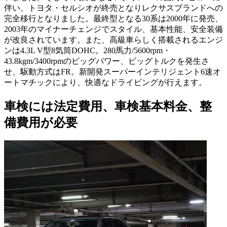
伴い、トヨタ・セルシオが終売となりレクサスブランドへの
完全移行となりました。最終型となる30系は2000年に発売、
2003年のマイナーチェンジでスタイル、基本性能、安全装備
が改良されています。また、高級車らしく搭載されるエンジ
ンは4.3L V型8気筒DOHC。280馬力/5600rpm・
43.8kgm/3400rpmのビッグパワー、ビッグトルクを発生さ
せ、駆動方式はFR。新開発スーパーインテリジェント6速オ
ートマチックにより、快適なドライビングが行えます。
車検には法定費用、車検基本料金、整
備費用が必要