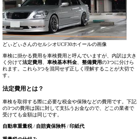
どぃどぃさんのセルシオUCF30ホイールの画像
車検に掛かる費用を車検費用と呼んでいますが、内訳は大き
く分けて
法定費用
、
車検基本料金
、
整備費用
の3つに分けら
れます。これら3つを混同せず正しく理解することが大切で
す。
法定費用とは？
車検を取得する際に必要な税金や保険などの費用です。下記
の3つの費用は国に対して支払うお金なので、どこの業者で
受けても金額は同じです。
自動車重量税
/
自賠責保険料
/
印紙代