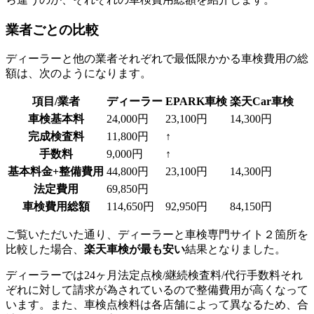
業者ごとの比較
ディーラーと他の業者それぞれで最低限かかる車検費用の総
額は、次のようになります。
項目/業者
ディーラー
EPARK車検
楽天Car車検
車検基本料
24,000円
23,100円
14,300円
完成検査料
11,800円
↑
手数料
9,000円
↑
基本料金+整備費用
44,800円
23,100円
14,300円
法定費用
69,850円
車検費用総額
114,650円
92,950円
84,150円
ご覧いただいた通り、ディーラーと車検専門サイト２箇所を
比較した場合、
楽天車検が最も安い
結果となりました。
ディーラーでは24ヶ月法定点検/継続検査料/代行手数料それ
ぞれに対して請求が為されているので整備費用が高くなって
います。また、車検点検料は各店舗によって異なるため、合