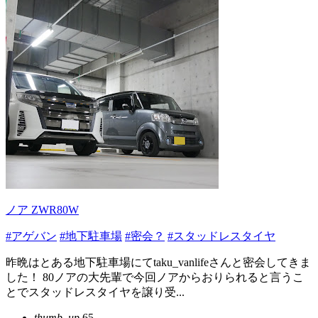
ノア ZWR80W
#アゲバン
#地下駐車場
#密会？
#スタッドレスタイヤ
昨晩はとある地下駐車場にてtaku_vanlifeさんと密会してきま
した！ 80ノアの大先輩で今回ノアからおりられると言うこ
とでスタッドレスタイヤを譲り受...
thumb_up
65