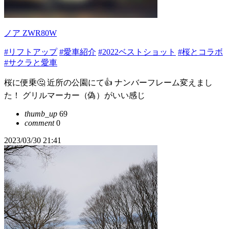
ノア ZWR80W
#リフトアップ
#愛車紹介
#2022ベストショット
#桜とコラボ
#サクラと愛車
桜に便乗🤔 近所の公園にて👍️ ナンバーフレーム変えまし
た！ グリルマーカー（偽）がいい感じ
thumb_up
69
comment
0
2023/03/30 21:41