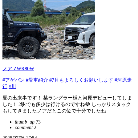
ノア ZWR80W
#アゲバン
#愛車紹介
#7月もよろしくお願いします
#河原走
行
#川
夏の出来事です！ 某ラングラー様と河原デビューしてしま
した！ 2駆でも多少は行けるのですね😅 しっかりスタック
もしてきましたノアだとこの位で十分でしたね
thumb_up
73
comment
2
2025/07/06 17:54