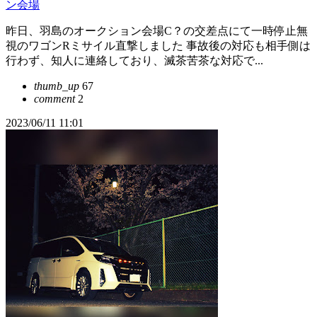
ン会場
昨日、羽島のオークション会場C？の交差点にて一時停止無
視のワゴンRミサイル直撃しました 事故後の対応も相手側は
行わず、知人に連絡しており、滅茶苦茶な対応で...
thumb_up
67
comment
2
2023/06/11 11:01