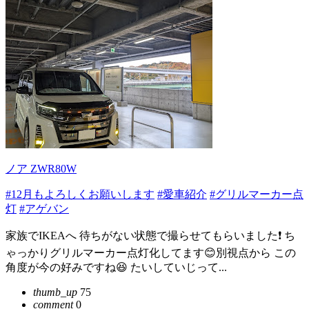
ノア ZWR80W
#12月もよろしくお願いします
#愛車紹介
#グリルマーカー点
灯
#アゲバン
家族でIKEAへ 待ちがない状態で撮らせてもらいました❗ ち
ゃっかりグリルマーカー点灯化してます😊別視点から この
角度が今の好みですね😆 たいしていじって...
thumb_up
75
comment
0