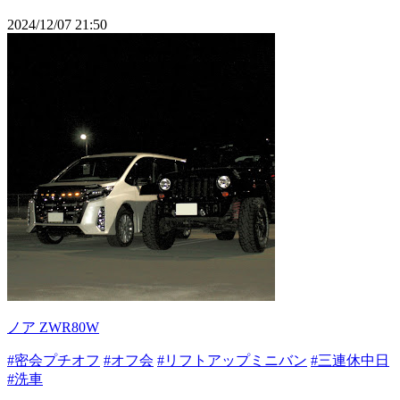
2024/12/07 21:50
ノア ZWR80W
#密会プチオフ
#オフ会
#リフトアップミニバン
#三連休中日
#洗車