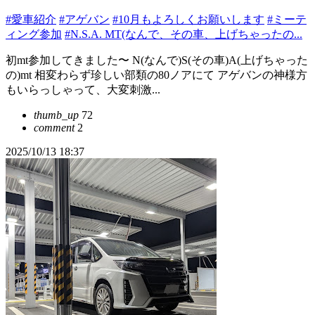
#愛車紹介
#アゲバン
#10月もよろしくお願いします
#ミーテ
ィング参加
#N.S.A. MT(なんで、その車、上げちゃったの...
初mt参加してきました〜 N(なんで)S(その車)A(上げちゃった
の)mt 相変わらず珍しい部類の80ノアにて アゲバンの神様方
もいらっしゃって、大変刺激...
thumb_up
72
comment
2
2025/10/13 18:37