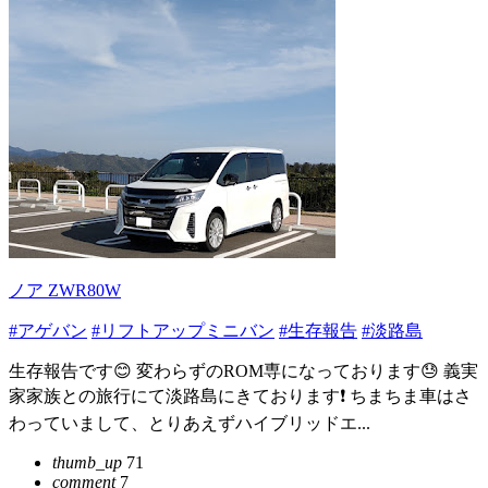
ノア ZWR80W
#アゲバン
#リフトアップミニバン
#生存報告
#淡路島
生存報告です😊 変わらずのROM専になっております😓 義実
家家族との旅行にて淡路島にきております❗ ちまちま車はさ
わっていまして、とりあえずハイブリッドエ...
thumb_up
71
comment
7