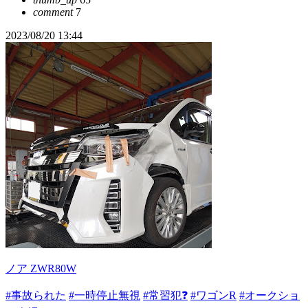
comment
7
2023/08/20 13:44
ノア ZWR80W
#事故られた
#一時停止無視
#常習犯❓
#ワゴンR
#オークショ