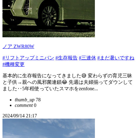
ノア ZWR80W
#リフトアップミニバン
#生存報告
#三連休
#まだ暑いですね
#機種変更
基本的に生存報告になってきました😅 変わらずの育児三昧
と子供→親への風邪菌連鎖😂 先週は夫婦揃ってダウンして
ました‥5年程使っていたスマホをzenfone...
thumb_up
78
comment
0
2024/09/14 21:17