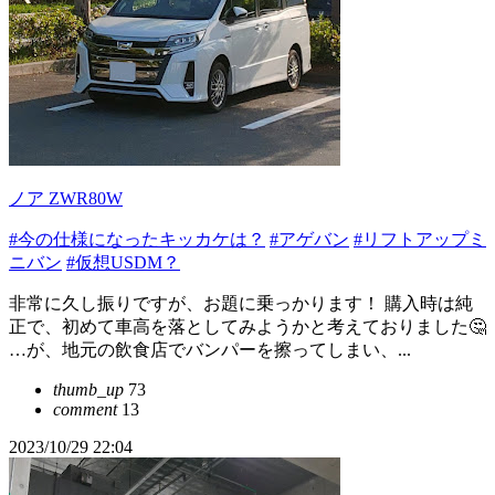
ノア ZWR80W
#今の仕様になったキッカケは？
#アゲバン
#リフトアップミ
ニバン
#仮想USDM？
非常に久し振りですが、お題に乗っかります！ 購入時は純
正で、初めて車高を落としてみようかと考えておりました🤔
…が、地元の飲食店でバンパーを擦ってしまい、...
thumb_up
73
comment
13
2023/10/29 22:04