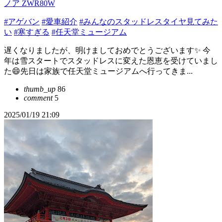
ノア ZWR80W
#アゲバン
#愛車紹介
#みんなのスタッドレスタイヤ見てみた
い
#寒すぎる
#任天堂ミュージアム
遅くなりましたが、明けましておめでとうございます✨ 今
年は雪スタートでスタッドレスに変えた恩恵を受けていまし
た😄先日は家族で任天堂ミュージアムへ行ってきま...
thumb_up
86
comment
5
2025/01/19 21:09