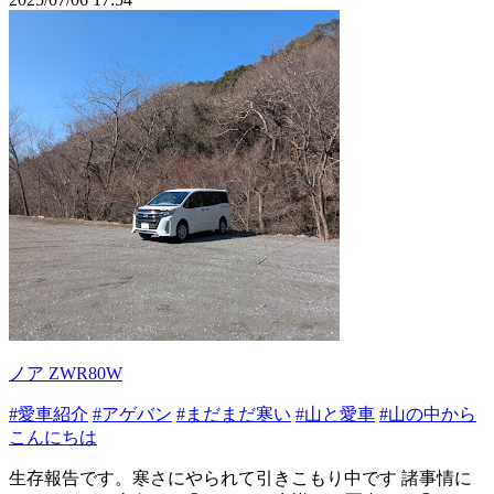
ノア ZWR80W
#愛車紹介
#アゲバン
#まだまだ寒い
#山と愛車
#山の中から
こんにちは
生存報告です。寒さにやられて引きこもり中です 諸事情に