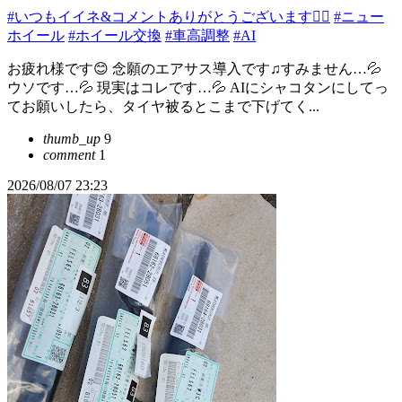
#いつもイイネ&コメントありがとうございます🙇‍♂️
#ニュー
ホイール
#ホイール交換
#車高調整
#AI
お疲れ様です😊 念願のエアサス導入です♫すみません…💦
ウソです…💦 現実はコレです…💦 AIにシャコタンにしてっ
てお願いしたら、タイヤ被るとこまで下げてく...
thumb_up
9
comment
1
2026/08/07 23:23