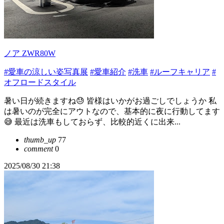
ノア ZWR80W
#愛車の涼しい姿写真展
#愛車紹介
#洗車
#ルーフキャリア
#
オフロードスタイル
暑い日が続きますね😓 皆様はいかがお過ごしでしょうか 私
は暑いのが完全にアウトなので、基本的に夜に行動してます
😅 最近は洗車もしておらず、比較的近くに出来...
thumb_up
77
comment
0
2025/08/30 21:38