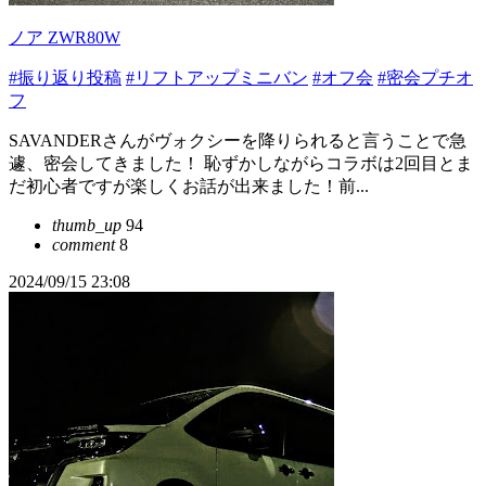
ノア ZWR80W
#振り返り投稿
#リフトアップミニバン
#オフ会
#密会プチオ
フ
SAVANDERさんがヴォクシーを降りられると言うことで急
遽、密会してきました！ 恥ずかしながらコラボは2回目とま
だ初心者ですが楽しくお話が出来ました！前...
thumb_up
94
comment
8
2024/09/15 23:08