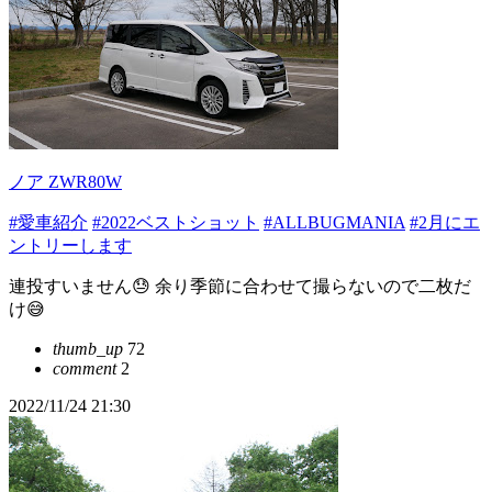
ノア ZWR80W
#愛車紹介
#2022ベストショット
#ALLBUGMANIA
#2月にエ
ントリーします
連投すいません😓 余り季節に合わせて撮らないので二枚だ
け😅
thumb_up
72
comment
2
2022/11/24 21:30