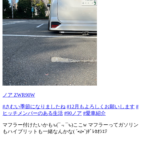
ノア ZWR90W
#さむい季節になりましたね
#12月もよろしくお願いします
#
ヒッチメンバーのある生活
#90ノア
#愛車紹介
マフラー付けたいかもԅ(¯﹃¯ԅ)ここw マフラーってガソリン
もハイブリットも一緒なんかな( ´•௰•`)ﾀﾞﾚｶｵｼｴﾃ