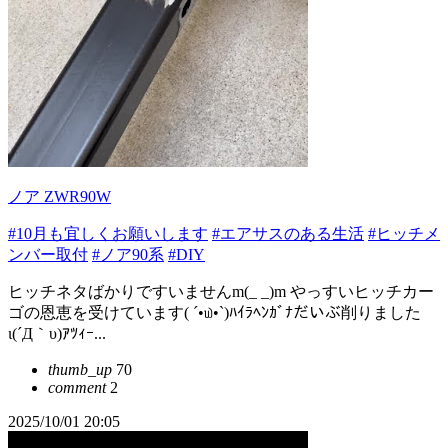
ノア ZWR90W
#10月も宜しくお願いします
#エアサスのある生活
#ヒッチメ
ンバー取付
#ノア90系
#DIY
ヒッチネタばかりですいませんm(_ _)m やっすいヒッチカー
ゴの恩恵を受けています( ´•௰•`)ﾊｲﾗﾍﾝｶﾞﾅだいぶ削りました
ι(´Д｀υ)ｱﾂｨｰ...
thumb_up
70
comment
2
2025/10/01 20:05