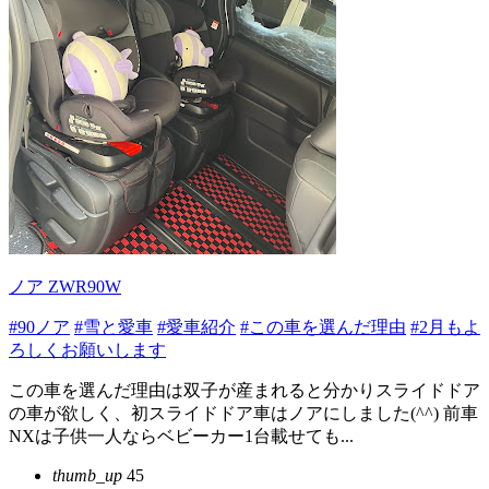
ノア ZWR90W
#90ノア
#雪と愛車
#愛車紹介
#この車を選んだ理由
#2月もよ
ろしくお願いします
この車を選んだ理由は双子が産まれると分かりスライドドア
の車が欲しく、初スライドドア車はノアにしました(^^) 前車
NXは子供一人ならベビーカー1台載せても...
thumb_up
45