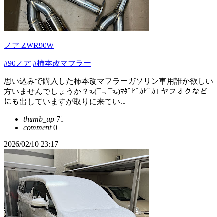
ノア ZWR90W
#90ノア
#柿本改マフラー
思い込みで購入した柿本改マフラーガソリン車用誰か欲しい
方いませんでしょうか？ԅ(¯﹃¯ԅ)ﾏﾀﾞﾋﾟｶﾋﾟｶﾖ ヤフオクなど
にも出していますが取りに来てい...
thumb_up
71
comment
0
2026/02/10 23:17