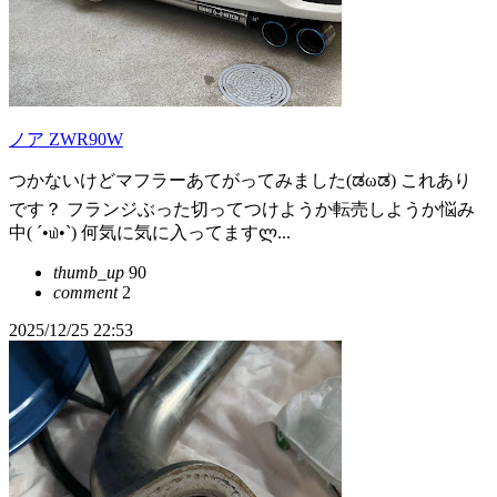
ノア ZWR90W
つかないけどマフラーあてがってみました(ಡωಡ) これあり
です？ フランジぶった切ってつけようか転売しようか悩み
中( ´•௰•`) 何気に気に入ってますლ...
thumb_up
90
comment
2
2025/12/25 22:53