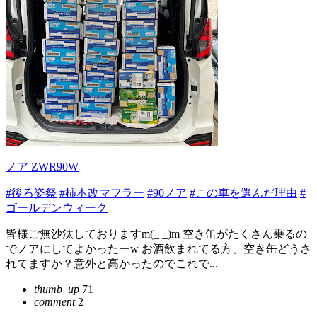
ノア ZWR90W
#後ろ姿祭
#柿本改マフラー
#90ノア
#この車を選んだ理由
#
ゴールデンウィーク
皆様ご無沙汰しておりますm(_ _)m 空き缶がたくさん乗るの
でノアにしてよかったーw お酒飲まれてる方、空き缶どうさ
れてますか？意外と高かったのでこれで...
thumb_up
71
comment
2