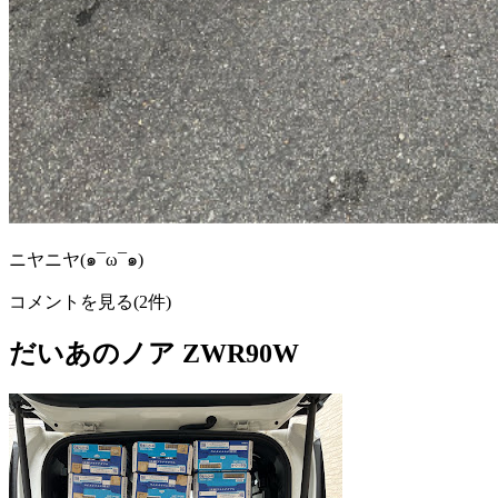
ニヤニヤ(๑¯ω¯๑)
コメントを見る(2件)
だいあのノア ZWR90W