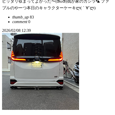
ピッタリ収まってよかった〜(ಡωಡ)我が家のカシラ‪🦜‬ ファ
ブルのやーつ本日のキャラクターケーキლ(｀∀´ლ)
thumb_up
83
comment
0
2026/02/08 12:39