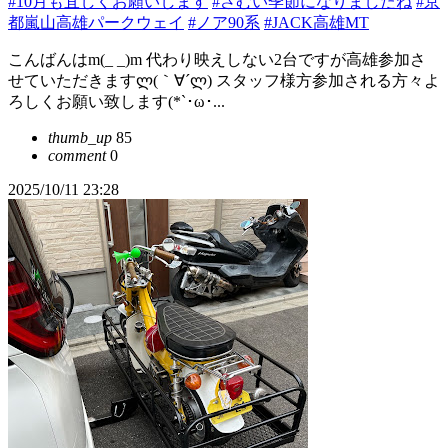
#10月も宜しくお願いします
#さむい季節になりましたね
#京
都嵐山高雄パークウェイ
#ノア90系
#JACK高雄MT
こんばんはm(_ _)m 代わり映えしない2台ですが高雄参加さ
せていただきますლ(｀∀´ლ) スタッフ様方参加される方々よ
ろしくお願い致します(*`･ω･...
thumb_up
85
comment
0
2025/10/11 23:28