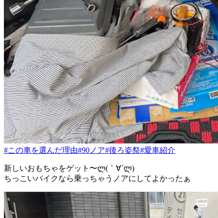
#この車を選んだ理由
#90ノア
#後ろ姿祭
#愛車紹介
新しいおもちゃをゲット〜ლ(｀∀´ლ)
ちっこいバイクなら乗っちゃうノアにしてよかったぁ