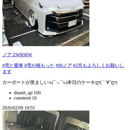
ノア ZWR90W
#雪と愛車
#雪が積もった
#90ノア
#2月もよろしくお願いし
ます
カーポートが羨ましいԅ(¯﹃¯ԅ)本日のケーキლ(｀∀´ლ)
thumb_up
100
comment
10
2026/02/09 10:55