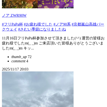
ノア ZWR90W
#フリPaPa杯
#お疲れ様でした
#ノア90系
#京都嵐山高雄パー
クウェイ
#さむい季節になりましたね
11月16日フリPaPa杯参加させて頂きました(^^) 運営の皆様お
疲れ様でしたm(_ _)m ご来店頂いた皆様ありがとうございま
したm(_ _)m キッ...
thumb_up
72
comment
4
2025/11/17 20:03