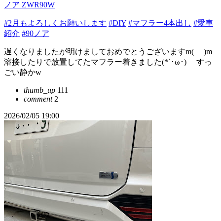
ノア ZWR90W
#2月もよろしくお願いします
#DIY
#マフラー4本出し
#愛車
紹介
#90ノア
遅くなりましたが明けましておめでとうございますm(_ _)m
溶接したりで放置してたマフラー着きました(*`･ω･)ゞ すっ
ごい静かw
thumb_up
111
comment
2
2026/02/05 19:00