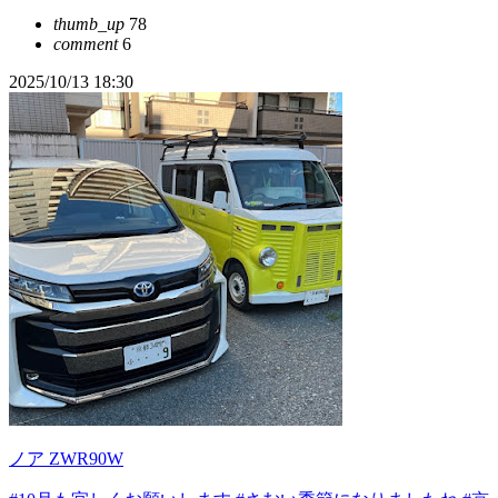
thumb_up
78
comment
6
2025/10/13 18:30
ノア ZWR90W