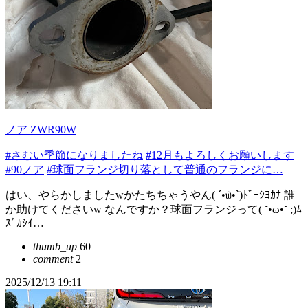
ノア ZWR90W
#さむい季節になりましたね
#12月もよろしくお願いします
#90ノア
#球面フランジ切り落として普通のフランジに…
はい、やらかしましたwかたちちゃうやん( ´•௰•`)ﾄﾞｰｼﾖｶﾅ 誰
か助けてくださいw なんですか？球面フランジって( ˘•ω•˘ ;)ﾑ
ｽﾞｶｼｲ…
thumb_up
60
comment
2
2025/12/13 19:11