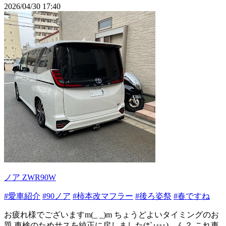
2026/04/30 17:40
ノア ZWR90W
#愛車紹介
#90ノア
#柿本改マフラー
#後ろ姿祭
#春ですね
お疲れ様でございますm(_ _)m ちょうどよいタイミングのお
題 車検のためサスを純正に戻しました(*`･ω･)ゞん？ これ車