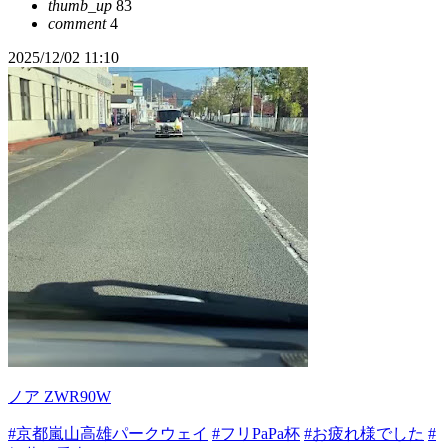
thumb_up
83
comment
4
2025/12/02 11:10
ノア ZWR90W
#京都嵐山高雄パークウェイ
#フリPaPa杯
#お疲れ様でした
#