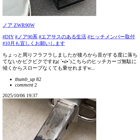
ノア ZWR90W
#DIY
#ノア90系
#エアサスのある生活
#ヒッチメンバー取付
#10月も宜しくお願いします
ちょっと周りフラフラしましたが後ろから音がする度に落ち
てないかビクビクですね( ´•௰•`)こちらのヒッチカーゴ無駄に
傾くからスロープなくても乗せれますw...
thumb_up
82
comment
2
2025/10/06 19:37