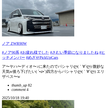
ノア ZWR90W
#ノア90系
#お疲れ様でした
#さむい季節になりましたね
#ヒ
ッチメンバー
#めざせPickUpCars
ア〜ヤハ〜ディオ〜♪に来たのでパシャリლ(｀∀´ლ) 微妙な
天気w後ろ下げたい( ´•௰•`)四方からパシャリლ(｀∀´ლ) エリ
ザベス〜w
thumb_up
82
comment
4
2025/10/18 19:40