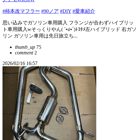
#柿本改マフラー
#90ノア
#DIY
#愛車紹介
思い込みでガソリン車用購入 フランジが合わずハイブリッ
ト車用購入wそっくりやん( ´•௰•`)ﾄﾖﾀﾒ左ハイブリッド 右ガソ
リン ガソリン車用は先日旅立ち...
thumb_up
75
comment
2
2026/02/16 16:57