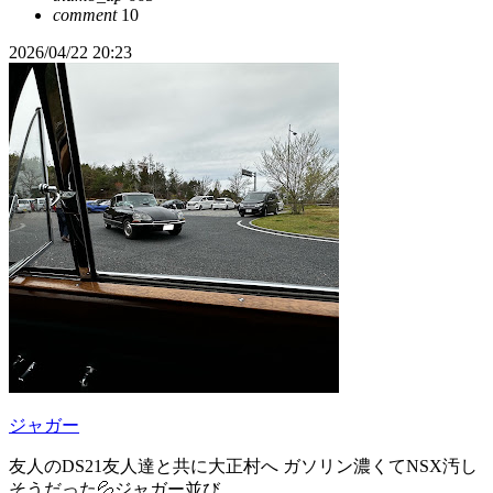
comment
10
2026/04/22 20:23
ジャガー
友人のDS21友人達と共に大正村へ ガソリン濃くてNSX汚し
そうだった💦ジャガー並び