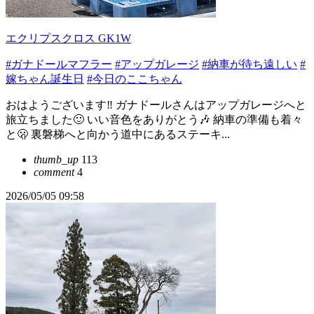
エクリプスクロス GK1W
#ガナドールマフラー
#アップガレージ
#納車が待ち遠しい
#
嫁ちゃん誕生日
#今日のここちゃん
おはようございます‼️ ガナドールさんはアップガレージへと
旅立ちました🙂 いい音色をありがとう🎶 納車の準備も着々
と🫢 裏磐梯へと向かう道中にあるステーキ...
thumb_up
113
comment
4
2026/05/05 09:58