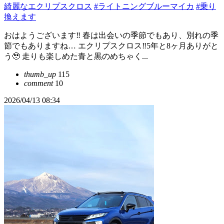
綺麗なエクリプスクロス
#ライトニングブルーマイカ
#乗り
換えます
おはようございます‼️ 春は出会いの季節でもあり、別れの季
節でもありますね… エクリプスクロス‼️5年と8ヶ月ありがと
う🥹 走りも楽しめた青と黒のめちゃく...
thumb_up
115
comment
10
2026/04/13 08:34