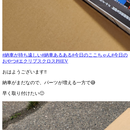
#納車が待ち遠しい
#納車あるある
#今日のここちゃん
#今日の
おやつ
#エクリプスクロスPHEV
おはようございます‼️
納車がまだなので、パーツが増える一方で😅
早く取り付けたい🙂