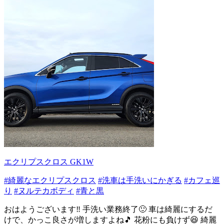
エクリプスクロス GK1W
#綺麗なエクリプスクロス
#洗車は手洗いにかぎる
#カフェ巡
り
#ヌルテカボディ
#青と黒
おはようございます‼️ 手洗い業務終了🙂 車は綺麗にするだ
けで、かっこ良さが増しますよね🎵 花粉にも負けず😆 綺麗