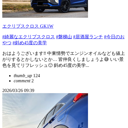
エクリプスクロス GK1W
#綺麗なエクリプスクロス
#磐梯山
#居酒屋ランチ
#今日のお
やつ
#斜め45度の美学
おはようございます‼️ 中東情勢でエンジンオイルなども値上
がりするとかしないとか… 皆仲良くしましょうよ😅 いい景
色を見てリフレッシュ🙂 斜め45度の美学...
thumb_up
124
comment
2
2026/03/26 09:39