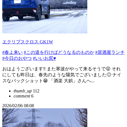
エクリプスクロス GK1W
#春よ来い
#この道を行けばどうなるのものか
#居酒屋ランチ
#今日のおやつ
#いいお尻♥️
おはようございます‼️ また寒波がやって来るそうで😲 それ
にしても昨日は、春先のような陽気でございました🙂 ナイ
スなバックショット😁 「酒楽 大娯」さんへ...
thumb_up
112
comment
6
2026/02/06 08:08