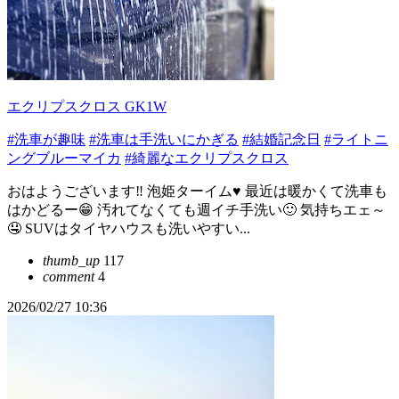
エクリプスクロス GK1W
#洗車が趣味
#洗車は手洗いにかぎる
#結婚記念日
#ライトニ
ングブルーマイカ
#綺麗なエクリプスクロス
おはようございます‼️ 泡姫ターイム♥️ 最近は暖かくて洗車も
はかどるー😁 汚れてなくても週イチ手洗い🙂 気持ちエェ～
🤤 SUVはタイヤハウスも洗いやすい...
thumb_up
117
comment
4
2026/02/27 10:36