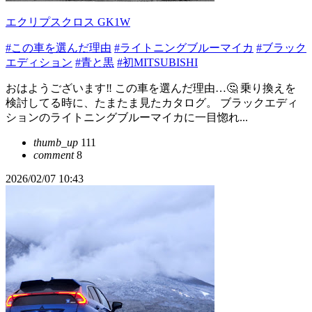
エクリプスクロス GK1W
#この車を選んだ理由
#ライトニングブルーマイカ
#ブラック
エディション
#青と黒
#初MITSUBISHI
おはようございます‼️ この車を選んだ理由…🤔 乗り換えを
検討してる時に、たまたま見たカタログ。 ブラックエディ
ションのライトニングブルーマイカに一目惚れ...
thumb_up
111
comment
8
2026/02/07 10:43