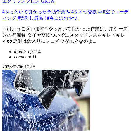
エクリプスクロス GK1W
#やっといて良かった予防作業🔧
#タイヤ交換
#和室でコーテ
ィング
#馬刺し最高‼️
#今日のおやつ
おはようございます‼️ やっといて良かった作業は、来シーズ
ンの準備😁 タイヤ交換ついでにスタッドレスをキレイキレ
イ🙂 裏側は念入りに✨ コイツが厄介なのよ...
thumb_up
114
comment
11
2026/03/06 10:45