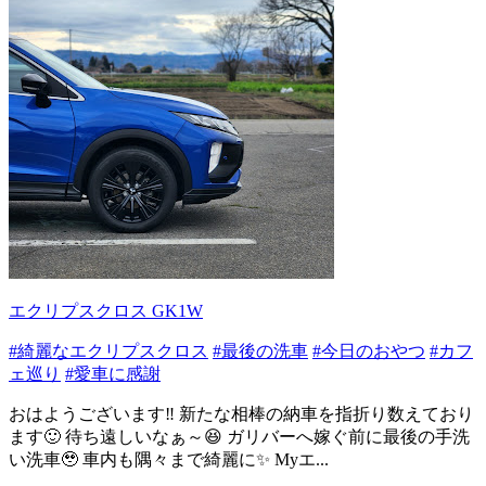
エクリプスクロス GK1W
#綺麗なエクリプスクロス
#最後の洗車
#今日のおやつ
#カフ
ェ巡り
#愛車に感謝
おはようございます‼️ 新たな相棒の納車を指折り数えており
ます🙂 待ち遠しいなぁ～😆 ガリバーへ嫁ぐ前に最後の手洗
い洗車🥹 車内も隅々まで綺麗に✨ Myエ...