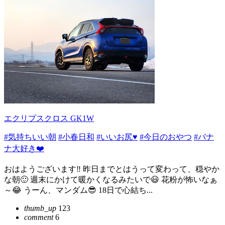
エクリプスクロス GK1W
#気持ちいい朝
#小春日和
#いいお尻♥️
#今日のおやつ
#バナ
ナ大好き❤️
おはようございます‼️ 昨日までとはうって変わって、穏やか
な朝🙂 週末にかけて暖かくなるみたいで😃 花粉が怖いなぁ
～😂 うーん、マンダム😎 18日で心結ち...
thumb_up
123
comment
6