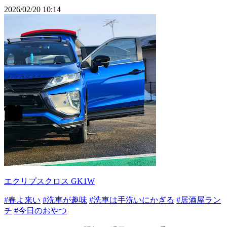
2026/02/20 10:14
エクリプスクロス GK1W
#春よ来い
#洗車が趣味
#洗車は手洗いにかぎる
#居酒屋ラン
チ
#今日のおやつ