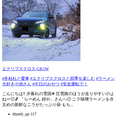
エクリプスクロス GK1W
#冬枯れと愛車
#エクリプスクロスと四季を楽しむ
#ラーメン
大好き小池さん
#今日のおやつ
#安全運転で！
こんにちは‼️ 夕暮れの雪国❄ 圧雪路のほうが走りやすいのよ
ねー🙂🎵 「らーめん 紺や」さんへ🙂 ニラ味噌ラーメンを🍜
太めの新鮮なニラがたっぷり😃 もち...
thumb_up
117