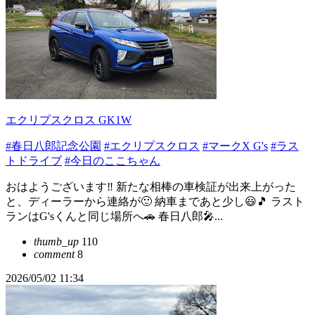
エクリプスクロス GK1W
#春日八郎記念公園
#エクリプスクロス
#マークX G's
#ラス
トドライブ
#今日のここちゃん
おはようございます‼️ 新たな相棒の車検証が出来上がった
と、ディーラーから連絡が🙂 納車まであと少し😃🎵 ラスト
ランはG'sくんと同じ場所へ🚗 春日八郎🎤...
thumb_up
110
comment
8
2026/05/02 11:34