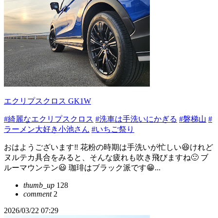
エクリプスクロス GK1W
#綺麗なエクリプスクロス
#洗車は手洗いにかぎる
#磐梯山
#
ラーメン大好き小池さん
#いちご祭り
おはようございます‼️ 花粉の時期は手洗いが忙しい😆けれど
ヌルテカ具合をみると、そんな疲れも吹き飛びますね🙂 ブ
ルーマウンテン😃 珈琲はブラック派です😁...
thumb_up
128
comment
2
2026/03/22 07:29