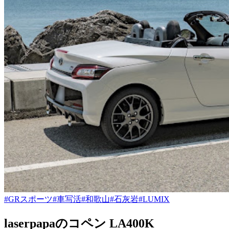
#GRスポーツ
#車写活
#和歌山
#石灰岩
#LUMIX
laserpapaのコペン LA400K