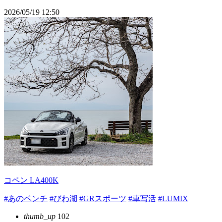
2026/05/19 12:50
コペン LA400K
#あのベンチ
#びわ湖
#GRスポーツ
#車写活
#LUMIX
thumb_up
102