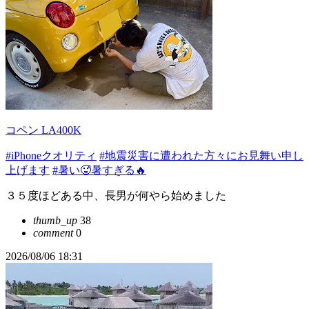
コペン LA400K
#iPhoneクオリティ
#地震災害に遭われた方々にお見舞い申し
上げます
#暑い🥵暑すぎる🔥
３５度ほどある中、長男が何やら始めました
thumb_up
38
comment
0
2026/08/06 18:31