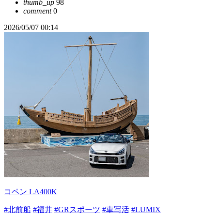
thumb_up
98
comment
0
2026/05/07 00:14
コペン LA400K
#北前船
#福井
#GRスポーツ
#車写活
#LUMIX