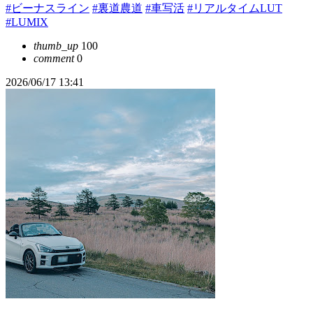
#ビーナスライン
#裏道農道
#車写活
#リアルタイムLUT
#LUMIX
thumb_up
100
comment
0
2026/06/17 13:41