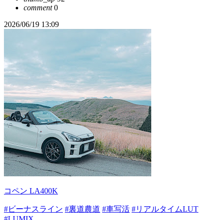
comment
0
2026/06/19 13:09
コペン LA400K
#ビーナスライン
#裏道農道
#車写活
#リアルタイムLUT
#LUMIX