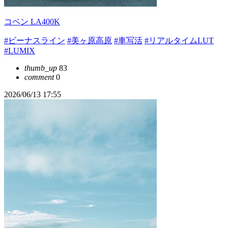
コペン LA400K
#ビーナスライン
#美ヶ原高原
#車写活
#リアルタイムLUT
#LUMIX
thumb_up
83
comment
0
2026/06/13 17:55