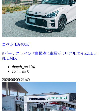
コペン LA400K
#ビーナスライン
#白樺湖
#車写活
#リアルタイムLUT
#LUMIX
thumb_up
104
comment
0
2026/06/09 21:49