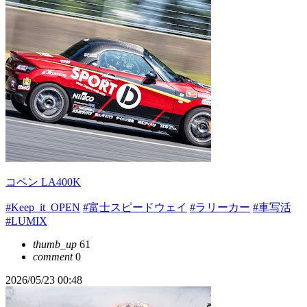
コペン LA400K
#Keep_it_OPEN
#富士スピードウェイ
#ラリーカー
#車写活
#LUMIX
thumb_up
61
comment
0
2026/05/23 00:48