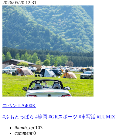
2026/05/20 12:31
コペン LA400K
#ふもとっぱら
#静岡
#GRスポーツ
#車写活
#LUMIX
thumb_up
103
comment
0