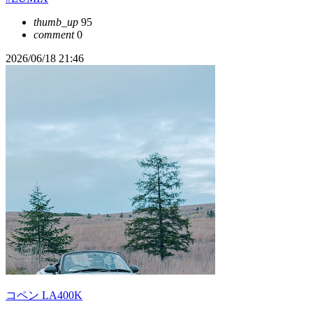
thumb_up
95
comment
0
2026/06/18 21:46
コペン LA400K