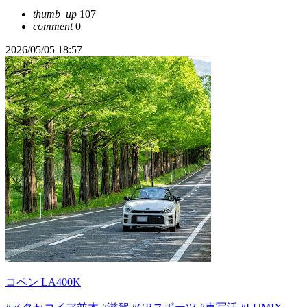
thumb_up
107
comment
0
2026/05/05 18:57
コペン LA400K