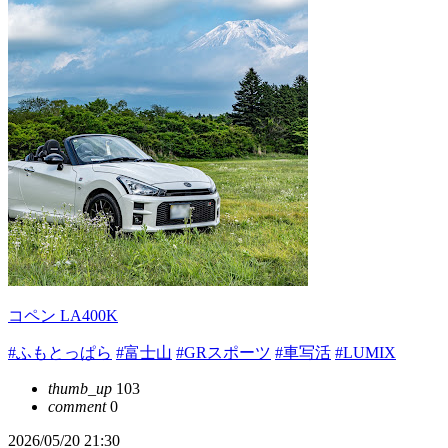
コペン LA400K
#ふもとっぱら
#富士山
#GRスポーツ
#車写活
#LUMIX
thumb_up
103
comment
0
2026/05/20 21:30