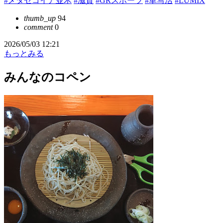
#メタセコイア並木
#滋賀
#GRスポーツ
#車写活
#LUMIX
thumb_up
94
comment
0
2026/05/03 12:21
もっとみる
みんなのコペン