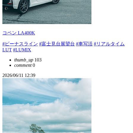
コペン LA400K
#ビーナスライン
#富士見台展望台
#車写活
#リアルタイム
LUT
#LUMIX
thumb_up
103
comment
0
2026/06/11 12:39