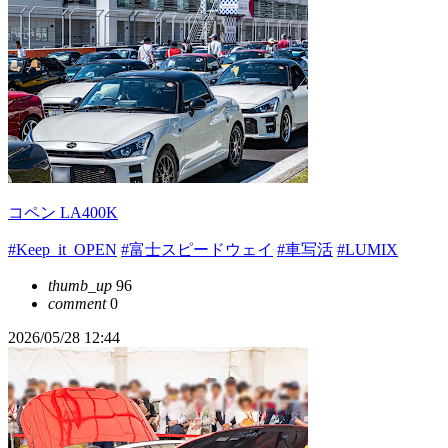
コペン LA400K
#Keep_it_OPEN
#富士スピードウェイ
#車写活
#LUMIX
thumb_up
96
comment
0
2026/05/28 12:44