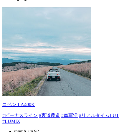
コペン LA400K
#ビーナスライン
#裏道農道
#車写活
#リアルタイムLUT
#LUMIX
thumb_up
92