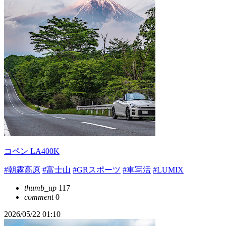
コペン LA400K
#朝霧高原
#富士山
#GRスポーツ
#車写活
#LUMIX
thumb_up
117
comment
0
2026/05/22 01:10