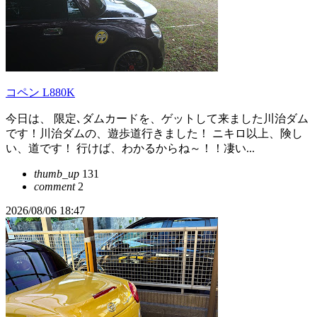
コペン L880K
今日は、 限定､ダムカードを、ゲットして来ました川治ダム
です！川治ダムの、遊歩道行きました！ ニキロ以上、険し
い、道です！ 行けば、わかるからね～！！凄い...
thumb_up
131
comment
2
2026/08/06 18:47