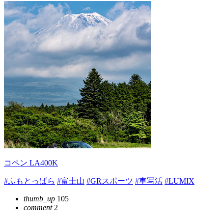
コペン LA400K
#ふもとっぱら
#富士山
#GRスポーツ
#車写活
#LUMIX
thumb_up
105
comment
2