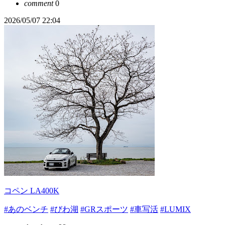
comment
0
2026/05/07 22:04
コペン LA400K
#あのベンチ
#びわ湖
#GRスポーツ
#車写活
#LUMIX