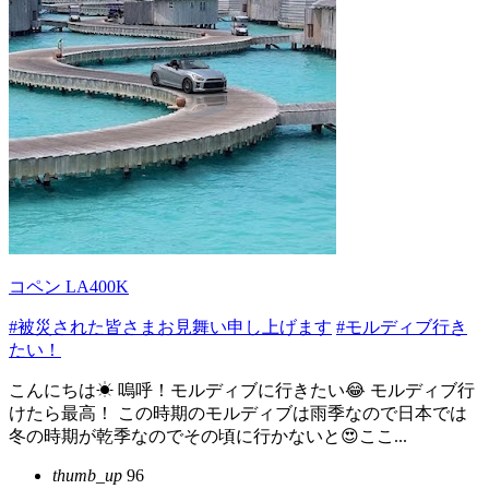
コペン LA400K
#被災された皆さまお見舞い申し上げます
#モルディブ行き
たい！
こんにちは☀ 嗚呼！モルディブに行きたい😂 モルディブ行
けたら最高！ この時期のモルディブは雨季なので日本では
冬の時期が乾季なのでその頃に行かないと😍ここ...
thumb_up
96