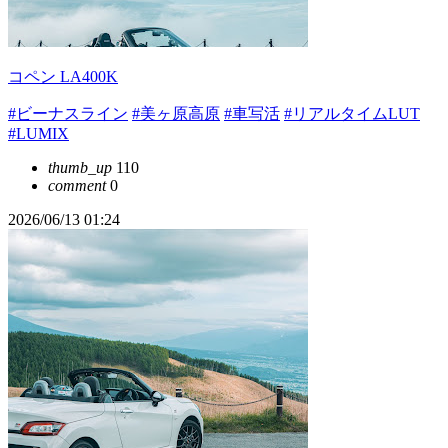
コペン LA400K
#ビーナスライン
#美ヶ原高原
#車写活
#リアルタイムLUT
#LUMIX
thumb_up
110
comment
0
2026/06/13 01:24