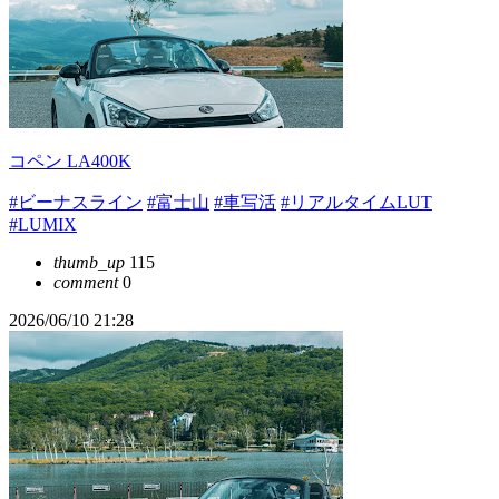
コペン LA400K
#ビーナスライン
#富士山
#車写活
#リアルタイムLUT
#LUMIX
thumb_up
115
comment
0
2026/06/10 21:28