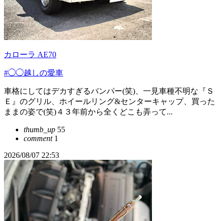
カローラ AE70
#◯◯越しの愛車
車格にしてはデカすぎるバンパー(笑)、一見車種不明な『Ｓ
Ｅ』のグリル、ホイールリング&センターキャップ、買った
ままの姿で(笑)４３年前から全くどこも弄って...
thumb_up
55
comment
1
2026/08/07 22:53