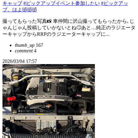
キャップ
#ピックアップイベント参加したい
#ピックアッ
プ、はよ🤣🤣🤣
撮ってもらった写真📸 車仲間に沢山撮ってもらったから､じ
ゃんじゃん投稿していかないとね🙄あと…純正のラジエータ
ーキャップからRRPのラジエーターキャップに...
thumb_up
167
comment
4
2026/03/04 17:57