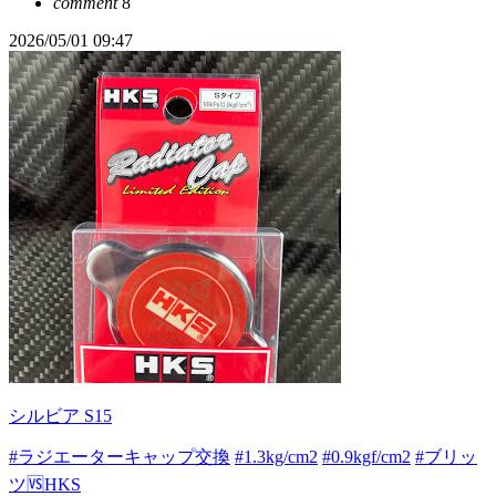
comment
8
2026/05/01 09:47
シルビア S15
#ラジエーターキャップ交換
#1.3kg/cm2
#0.9kgf/cm2
#ブリッ
ツ🆚HKS