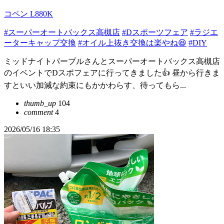
コペン L880K
#スーパーオートバックス高槻店
#Dスポーツフェア
#ラジエ
ーターキャップ交換
#オイル上抜き交換は楽やね😆
#DIY
ミッドナイトパープルさんとスーパーオートバックス高槻店
のイベントでDスポフェアに行ってきました👍 昼から行きま
すといい加減な約束にもかかわらす、待ってもら...
thumb_up
104
comment
4
2026/05/16 18:35