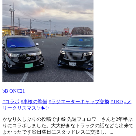
bB QNC21
#コラボ
#車検の準備
#ラジエーターキャップ交換
#TRD
#メ
リークリスマス✨🎄✨
かなり久しぶりの投稿です😃 先週フォロワーさんと2年半ぶ
りにコラボしました。大大好きなトラックの話なども出来て
よかったです😆日曜日にスタッドレスに交換し、...