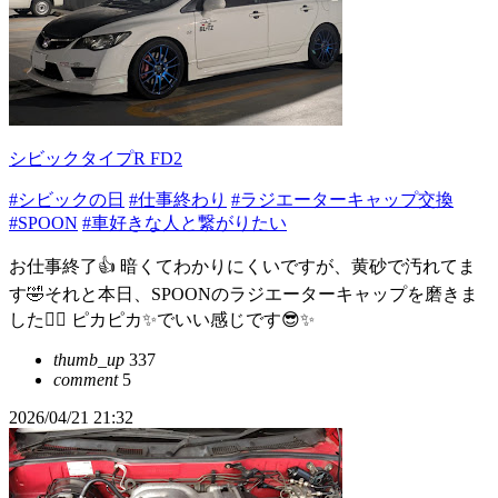
シビックタイプR FD2
#シビックの日
#仕事終わり
#ラジエーターキャップ交換
#SPOON
#車好きな人と繋がりたい
お仕事終了👍 暗くてわかりにくいですが、黄砂で汚れてま
す🤣それと本日、SPOONのラジエーターキャップを磨きま
した🙋‍♂ ピカピカ✨でいい感じです😎✨
thumb_up
337
comment
5
2026/04/21 21:32