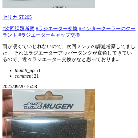
セリカ ST205
#次回課題考察
#ラジエーター交換
#インタークーラーのクー
ラント
#ラジエーターキャップ交換
雨が凄くていじれないので、次回メンテの課題考察してまし
た。 それはラジエーターアッパータンクが変色してきてい
るので、近々ラジエーター交換かなと思っておりま...
thumb_up
51
comment
21
2025/09/20 16:58