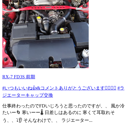
RX-7 FD3S 前期
#いつもいいね👍&コメントありがとうございます🙇🏻‍♂️✨
#ラ
ジエーターキャップ交換
仕事終わったのでFDいじろうと思ったのですが、、 風か冷
たいー🌀 寒いーー🌡 日差しはあるのに 寒くて耳取れそ
う、、⤵️👂 そんなわけで、、 ラジエーター...