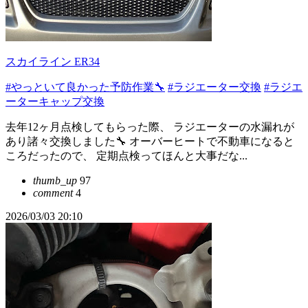
スカイライン ER34
#やっといて良かった予防作業🔧
#ラジエーター交換
#ラジエ
ーターキャップ交換
去年12ヶ月点検してもらった際、 ラジエーターの水漏れが
あり諸々交換しました🔧 オーバーヒートで不動車になると
ころだったので、 定期点検ってほんと大事だな...
thumb_up
97
comment
4
2026/03/03 20:10