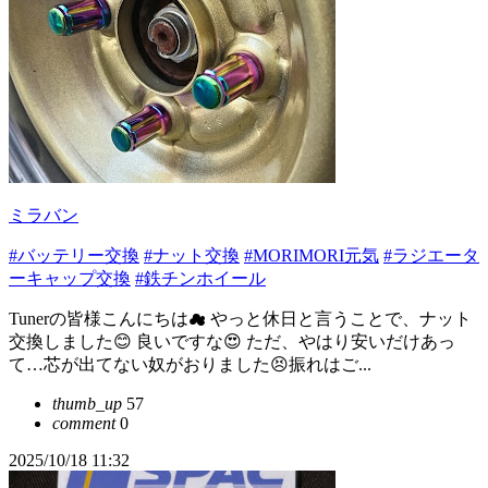
ミラバン
#バッテリー交換
#ナット交換
#MORIMORI元気
#ラジエータ
ーキャップ交換
#鉄チンホイール
Tunerの皆様こんにちは☁ やっと休日と言うことで、ナット
交換しました😊 良いですな😍 ただ、やはり安いだけあっ
て…芯が出てない奴がおりました😣振れはご...
thumb_up
57
comment
0
2025/10/18 11:32