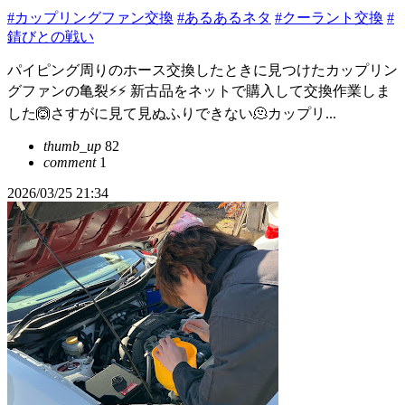
#カップリングファン交換
#あるあるネタ
#クーラント交換
#
錆びとの戦い
パイピング周りのホース交換したときに見つけたカップリン
グファンの亀裂⚡⚡ 新古品をネットで購入して交換作業しま
した🙆さすがに見て見ぬふりできない🫠カップリ...
thumb_up
82
comment
1
2026/03/25 21:34