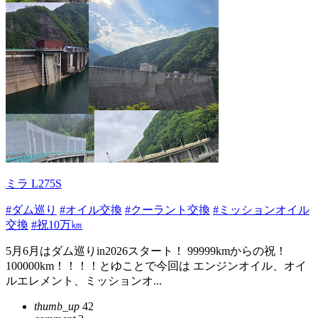
ミラ L275S
#ダム巡り
#オイル交換
#クーラント交換
#ミッションオイル
交換
#祝10万㎞
5月6月はダム巡りin2026スタート！ 99999kmからの祝！
100000km！！！！とゆことで今回は エンジンオイル、オイ
ルエレメント、ミッションオ...
thumb_up
42