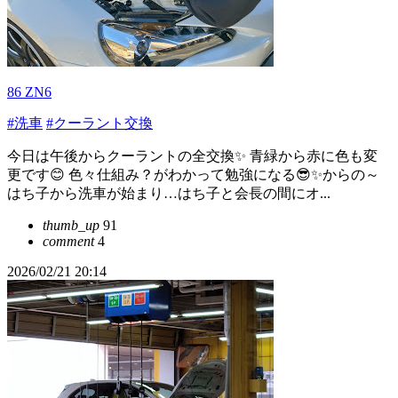
86 ZN6
#洗車
#クーラント交換
今日は午後からクーラントの全交換✨️ 青緑から赤に色も変
更です😊 色々仕組み？がわかって勉強になる😎✨からの～
はち子から洗車が始まり…はち子と会長の間にオ...
thumb_up
91
comment
4
2026/02/21 20:14