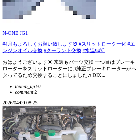
N-ONE JG1
#4月もよろしくお願い致します🌸
#スリットローター化
#エ
ンジンオイル交換
#クーラント交換
#水温94℃
おはようございます☀ 来週もパーツ交換 一つ目はブレーキ
ローターをスリットローターに♫純正ブレーキローターがヘ
タってるため交換することにしました♫ DIX...
thumb_up
97
comment
2
2026/04/09 08:25