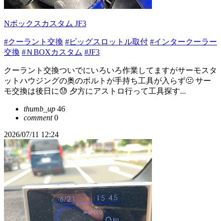
Nボックスカスタム JF3
#クーラント交換
#ビッグスロットル取付
#インタークーラー
交換
#ＮBOXカスタム
#JF3
クーラント交換ついでにいろいろ作業してますがサーモスタ
ットハウジングの奥のボルトが手持ち工具が入らず🤢 サー
モ交換は後日に😓 夕方にアストロ行って工具探す...
thumb_up
46
comment
0
2026/07/11 12:24