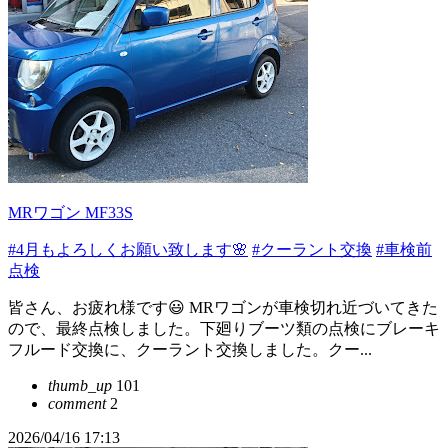
MRワゴン MF33S
#4月もよろしくお願い致します🌸
#クーラント交換
#車検前
点検
皆さん、お疲れ様です😃 MRワゴンが車検切れ近づいてきた
ので、最終点検しました。下廻りブーツ類の点検にブレーキ
フルード交換に、クーラント交換しました。クー...
thumb_up
101
comment
2
2026/04/16 17:13