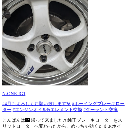
N-ONE JG1
#4月もよろしくお願い致します🌸
#ボーイングブレーキロー
ター
#エンジンオイル&エレメント交換
#クーラント交換
こんばんは🌃 帰って来ました♫ 純正ブレーキローターをス
リットローターへ変わったから、めっちゃ効く♫ まぁホイー