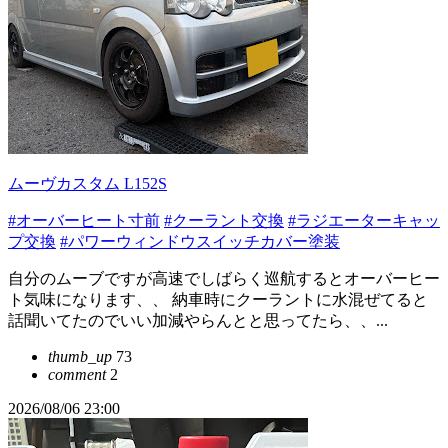
ムーヴカスタム L152S
#オーバーヒート寸前
#クーラント交換
#ラジエーターキャッ
プ交換
#パワーウィンドウスイッチカバー塗装
自分のムーブですが高速でしばらく巡航するとオーバーヒー
ト気味になります、、 納車時にクーラントに水混ぜてると
話聞いてたのでいい加減やらんとと思ってたら、、...
thumb_up
73
comment
2
2026/08/06 23:00