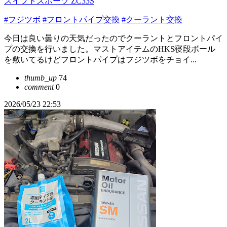
スイフトスポーツ ZC33S
#フジツボ
#フロントパイプ交換
#クーラント交換
今日は良い曇りの天気だったのでクーラントとフロントパイ
プの交換を行いました。マストアイテムのHKS寝段ボール
を敷いてるけどフロントパイプはフジツボをチョイ...
thumb_up
74
comment
0
2026/05/23 22:53