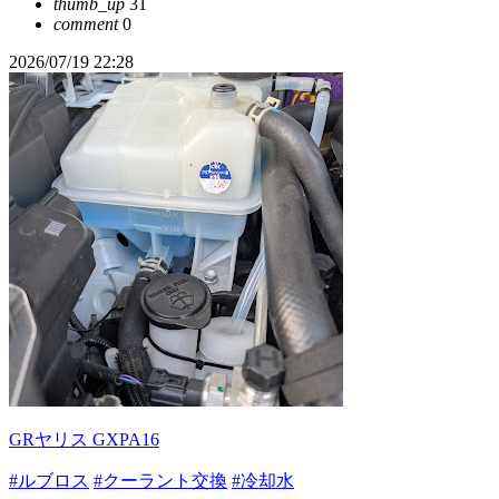
thumb_up
31
comment
0
2026/07/19 22:28
GRヤリス GXPA16
#ルブロス
#クーラント交換
#冷却水