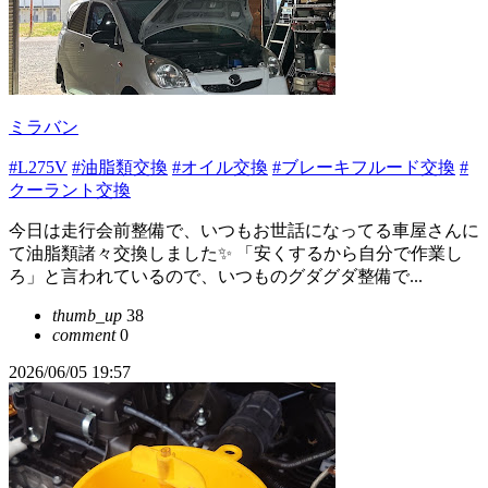
ミラバン
#L275V
#油脂類交換
#オイル交換
#ブレーキフルード交換
#
クーラント交換
今日は走行会前整備で、いつもお世話になってる車屋さんに
て油脂類諸々交換しました✨ 「安くするから自分で作業し
ろ」と言われているので、いつものグダグダ整備で...
thumb_up
38
comment
0
2026/06/05 19:57