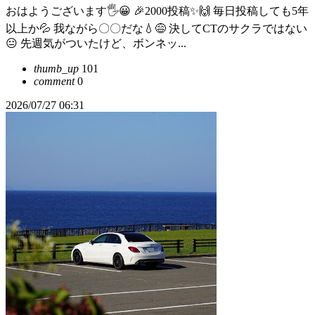
おはようございます🖐😀 🎉2000投稿✨🙌 毎日投稿しても5年
以上か💦 我ながら〇〇だな💧😅 決してCTのサクラではない
😐️ 先週気がついたけど、ボンネッ...
thumb_up
101
comment
0
2026/07/27 06:31