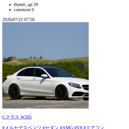
thumb_up
59
comment
0
2026/07/21 07:50
Cクラス W205
#メルセデスベンツ
#セダン
#AMG
#V8
#エアコン