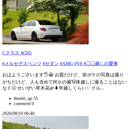
Cクラス W205
#メルセデスベンツ
#セダン
#AMG
#V8
#◯◯越しの愛車
おはようございます🖐😀 お題だけど、前ボケの写真は撮り
がちだけど、人も含めて何かの被写体越しに撮ることはない
な💧😑 せいぜい草木花🌿🌲🌸越しくらい✨ クル...
thumb_up
55
comment
0
2026/08/10 06:40