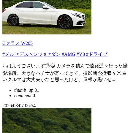
Cクラス W205
#メルセデスベンツ
#セダン
#AMG
#V8
#ドライブ
おはようございます🖐😀 カメラを積んで遠路遥々行った撮
影場所、大きなハチ🐝が寄ってきて、撮影断念撤収💧😑 白
いクルマは大丈夫かなと思ったけど、屋根が黒いせ...
thumb_up
81
comment
0
2026/08/07 06:54