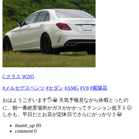
Cクラス W205
#メルセデスベンツ
#セダン
#AMG
#V8
#紫陽花
おはようございます🖐😀 天気予報見ながら休暇とったの
に、朝一番絶景場所がガスがかかってテンション低下💧😑
しかも、平日だとお店が定休日でさらにがっかり💧😭
thumb_up
89
comment
0