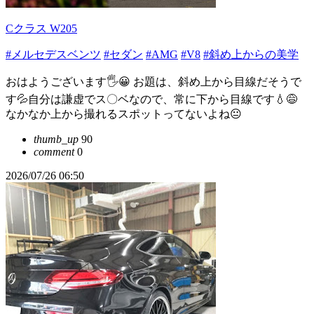
Cクラス W205
#メルセデスベンツ
#セダン
#AMG
#V8
#斜め上からの美学
おはようございます🖐😀 お題は、斜め上から目線だそうで
す💦自分は謙虚でス〇ベなので、常に下から目線です💧😅
なかなか上から撮れるスポットってないよね😐️
thumb_up
90
comment
0
2026/07/26 06:50