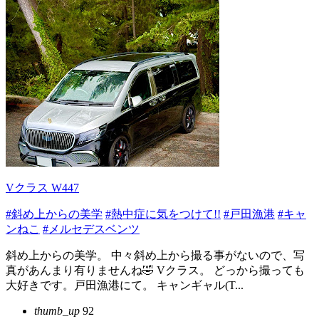
Vクラス W447
#斜め上からの美学
#熱中症に気をつけて!!
#戸田漁港
#キャ
ンねこ
#メルセデスベンツ
斜め上からの美学。 中々斜め上から撮る事がないので、写
真があんまり有りませんね🤣 Vクラス。 どっから撮っても
大好きです。戸田漁港にて。 キャンギャル(T...
thumb_up
92