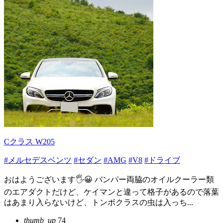
Cクラス W205
#メルセデスベンツ
#セダン
#AMG
#V8
#ドライブ
おはようございます🖐😀 バンパー両脇のオイルクーラー類
のエアダクトだけど、ケイマンと違って格子があるので落葉
はあまり入らないけど、トンボクラスの虫は入っち...
thumb_up
74