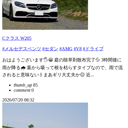
Cクラス W205
#メルセデスベンツ
#セダン
#AMG
#V8
#ドライブ
おはようございます🖐😀 庭の除草剤散布完了💦 3時間後に
雨が降る🌧️ 葉から吸って根を枯らすタイプなので、雨で流
されると意味ない💧まあギリ大丈夫か😐️ 近...
thumb_up
85
comment
0
2026/07/20 08:32