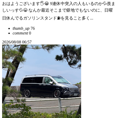
おはようございます🖐😀 9連休中突入の人もいるのか💦羨ま
しいっす💦😀 なんか最近そこまで僻地でもないのに、日曜
日休んでるガソリンスタンド⛽️を見ること多く...
thumb_up
76
comment
0
2026/08/08 06:57