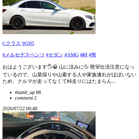
Cクラス W205
#メルセデスベンツ
#セダン
#AMG
#峠
#熊
おはようございます🖐😀 山に涼みに💦 熊🐻出没注意になっ
ているので、山菜採りや山索する人や家族連れがほぼいない
ため、クルマが走ってなくて峠走りにはたまらん...
thumb_up
88
comment
2
2026/07/22 06:48