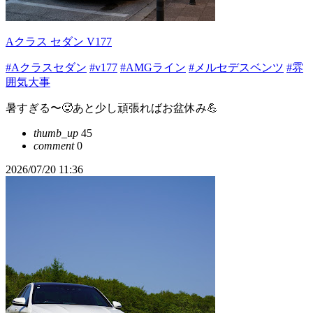
Aクラス セダン V177
#Aクラスセダン
#v177
#AMGライン
#メルセデスベンツ
#雰
囲気大事
暑すぎる〜🥵あと少し頑張ればお盆休み💪
thumb_up
45
comment
0
2026/07/20 11:36