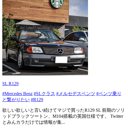
SL R129
#Mercedes Benz
#SLクラス
#メルセデスベンツ
#ベンツ乗り
と繋がりたい
#R129
欲しい欲しいと言い続けてマジで買ったR129 SL 前期のソリ
ッドブラックツートン、M104搭載の英国仕様です。 Twitter
とみんカラだけでは情報が集...