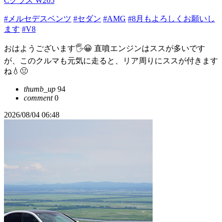
Cクラス W205
#メルセデスベンツ
#セダン
#AMG
#8月もよろしくお願いし
ます
#V8
おはようございます🖐😀 直噴エンジンはススが多いです
が、このクルマも元気に走ると、リア周りにススが付きます
ね💧😐️
thumb_up
94
comment
0
2026/08/04 06:48