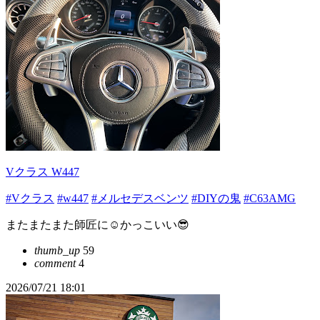
Vクラス W447
#Vクラス
#w447
#メルセデスベンツ
#DIYの鬼
#C63AMG
またまたまた師匠に☺️かっこいい😎
thumb_up
59
comment
4
2026/07/21 18:01