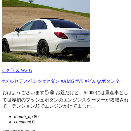
Cクラス W205
#メルセデスベンツ
#セダン
#AMG
#V8
#どんなボタン？
おはようございます🖐😀 お題だけど、S2000には量産車とし
て世界初のプッシュボタンのエンジンスターターが搭載され
て、テンション⤴⤴でエンジンかけてました...
thumb_up
80
comment
0