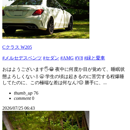
Cクラス W205
#メルセデスベンツ
#セダン
#AMG
#V8
#緑と愛車
おはようございます🖐😀 夜中に何度か目が覚めて、睡眠状
態よろしくない💧🥱 学生の頃は起きるのに苦労する程爆睡
してたのに、この極端な差は何なん?😑 勝手に、...
thumb_up
76
comment
0
2026/07/25 06:43