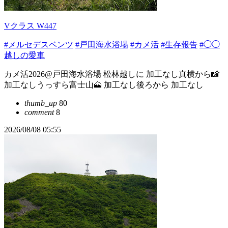
Vクラス W447
#メルセデスベンツ
#戸田海水浴場
#カメ活
#生存報告
#◯◯
越しの愛車
カメ活2026@戸田海水浴場 松林越しに 加工なし真横から📸
加工なしうっすら富士山🗻 加工なし後ろから 加工なし
thumb_up
80
comment
8
2026/08/08 05:55