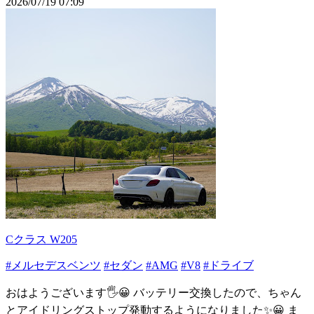
2026/07/19 07:09
Cクラス W205
#メルセデスベンツ
#セダン
#AMG
#V8
#ドライブ
おはようございます🖐😀 バッテリー交換したので、ちゃん
とアイドリングストップ発動するようになりました✨😀 ま