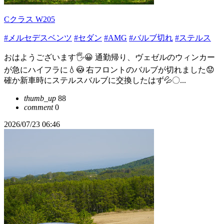
Cクラス W205
#メルセデスベンツ
#セダン
#AMG
#バルブ切れ
#ステルス
おはようございます🖐😀 通勤帰り、ヴェゼルのウィンカー
が急にハイフラに💧😳 右フロントのバルブが切れました😟
確か新車時にステルスバルブに交換したはず💦〇...
thumb_up
88
comment
0
2026/07/23 06:46