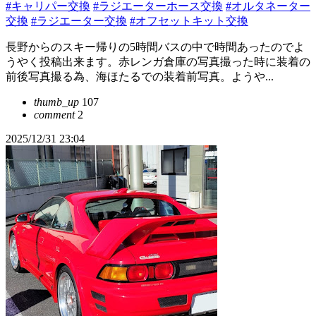
#キャリパー交換
#ラジエーターホース交換
#オルタネーター
交換
#ラジエーター交換
#オフセットキット交換
長野からのスキー帰りの5時間バスの中で時間あったのでよ
うやく投稿出来ます。赤レンガ倉庫の写真撮った時に装着の
前後写真撮る為、海ほたるでの装着前写真。ようや...
thumb_up
107
comment
2
2025/12/31 23:04