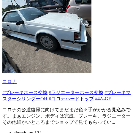
コロナ
#ブレーキホース交換
#ラジエーターホース交換
#ブレーキマ
スターシリンダーOH
#コロナハードトップ
#4A-GE
コロナの公道復帰に向けてまだまだ色々手がかかる見込みで
す。まぁエンジン、ボディは完成。ブレーキ、ラジエーター
その他細かいところまでショップで見てもらってい...
thumb_up
134