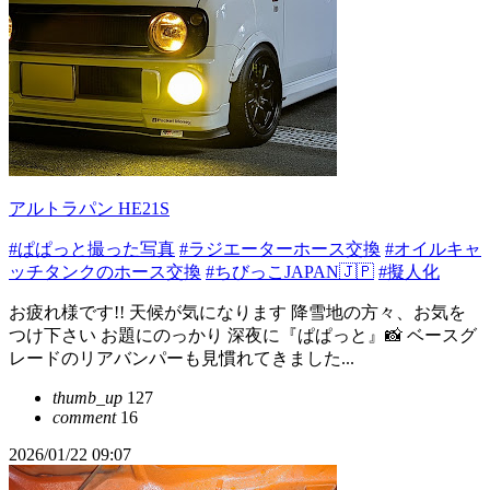
アルトラパン HE21S
#ぱぱっと撮った写真
#ラジエーターホース交換
#オイルキャ
ッチタンクのホース交換
#ちびっこJAPAN🇯🇵
#擬人化
お疲れ様です!! 天候が気になります 降雪地の方々、お気を
つけ下さい お題にのっかり 深夜に『ぱぱっと』📸 ベースグ
レードのリアバンパーも見慣れてきました...
thumb_up
127
comment
16
2026/01/22 09:07