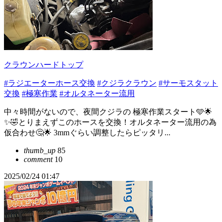
クラウンハードトップ
#ラジエーターホース交換
#クジラクラウン
#サーモスタット
交換
#極寒作業
#オルタネーター流用
中々時間がないので、夜間クジラの 極寒作業スタート🩵🌟
✨🤣とりまえずこのホースを交換！オルタネーター流用の為
仮合わせ🤔🌟 3mmぐらい調整したらピッタリ...
thumb_up
85
comment
10
2025/02/24 01:47