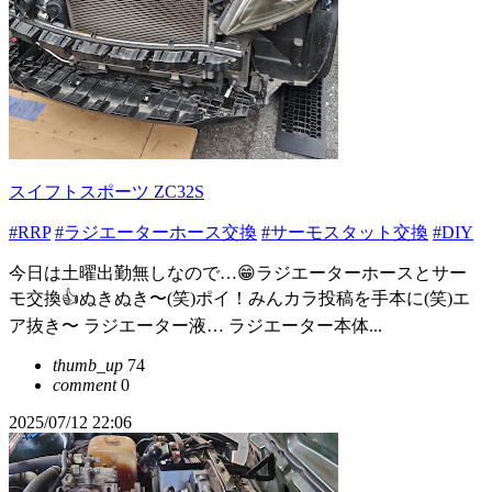
スイフトスポーツ ZC32S
#RRP
#ラジエーターホース交換
#サーモスタット交換
#DIY
今日は土曜出勤無しなので…😁ラジエーターホースとサー
モ交換👍ぬきぬき〜(笑)ポイ！みんカラ投稿を手本に(笑)エ
ア抜き〜 ラジエーター液… ラジエーター本体...
thumb_up
74
comment
0
2025/07/12 22:06