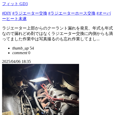
フィット GD3
#DIY
#ラジエーター交換
#ラジエーターホース交換
#オーバ
ーヒート未遂
ラジエーター上部からのクーラント漏れを発見、年式も年式
なので漏れどめ剤ではなくラジエーター交換に内側からも滴
ってました作業中は写真撮るのも忘れ作業してまし...
thumb_up
54
comment
0
2025/04/06 18:35