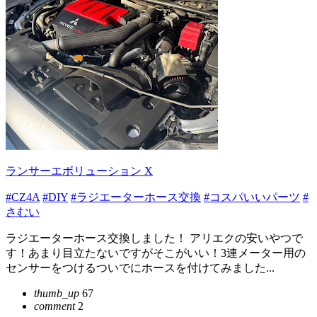
ランサーエボリューション X
#CZ4A
#DIY
#ラジエーターホース交換
#コスパいいパーツ
#
さむい
ラジエーターホース交換しました！ アリエクの安いやつで
す！あまり目立たないですがそこがいい！3連メーター用の
センサーをつけるついでにホースを付けてみました...
thumb_up
67
comment
2