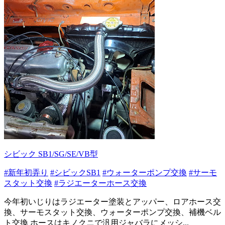
シビック SB1/SG/SE/VB型
#新年初弄り
#シビックSB1
#ウォーターポンプ交換
#サーモ
スタット交換
#ラジエーターホース交換
今年初いじりはラジエーター塗装とアッパー、ロアホース交
換、サーモスタット交換、ウォーターポンプ交換、補機ベル
ト交換 ホースはキノクニで汎用ジャバラにメッシ...