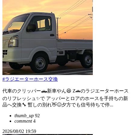
#ラジエーターホース交換
代車のクリッパー🛻新車やん😆 Z🚗のラジエーターホース
のリフレッシュ✨で アッパーとロアのホースを手持ちの新
品へ交換🔧 暫しの別れ👋😊夕方でも信号待ちで停...
thumb_up
92
comment
4
2026/08/02 19:59