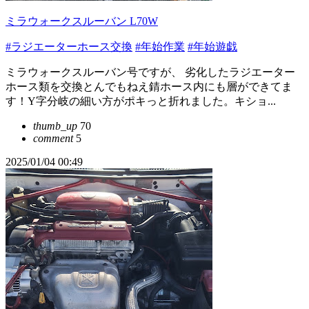
ミラウォークスルーバン L70W
#ラジエーターホース交換
#年始作業
#年始遊戯
ミラウォークスルーバン号ですが、 劣化したラジエーター
ホース類を交換とんでもねえ錆ホース内にも層ができてま
す！Y字分岐の細い方がポキっと折れました。キショ...
thumb_up
70
comment
5
2025/01/04 00:49