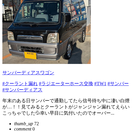
サンバーディアスワゴン
#クーラント漏れ
#ラジエーターホース交換
#TW1
#サンバー
#サンバーディアス
年末のある日サンバーで通勤してたら信号待ち中に凄い白煙
が…！！見てみるとクーラントがジャンジャン漏れてえらい
こっちゃでした💦幸い早目に気付いたのでオーバー...
thumb_up
72
comment
0