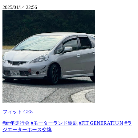
2025/01/14 22:56
フィット GE8
#新年走行会
#モーターランド鈴鹿
#FIT GENERATI♡N
#ラ
ジエーターホース交換