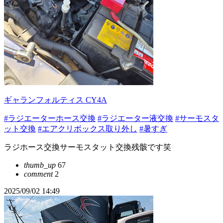
ギャランフォルティス CY4A
#ラジエーターホース交換
#ラジエーター液交換
#サーモスタ
ット交換
#エアクリボックス取り外し
#暑すぎ
ラジホース交換サーモスタット交換残骸です笑
thumb_up
67
comment
2
2025/09/02 14:49