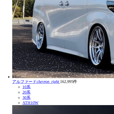
アルファード
chevron_right
162,995件
10系
20系
30系
ATH10W